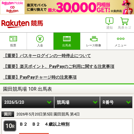
楽天競馬
通知
馬券カゴ
投票
入金
出馬表
レース映像
メニュー
【重要】パスキーログインの一時停止について
【重要】楽天ポイント、PayPayのご利用に関する注意事項
【重要】PayPayチャージ時の注意事項
園田競馬場 10R 出馬表
2026/5/20
競馬場
R番号
園田
2026年5月20日第5回 園田競馬 第4日
Ｂ２ Ｂ２ ４歳以上特別
10
R