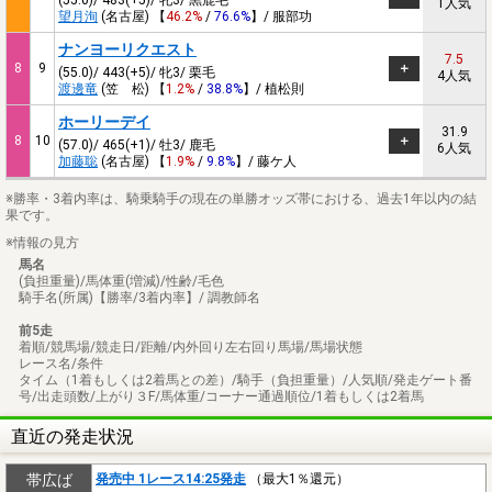
1人気
望月洵
(名古屋) 【
46.2%
/
76.6%
】/ 服部功
ナンヨーリクエスト
7.5
8
9
(55.0)/ 443(+5)/ 牝3/ 栗毛
4人気
渡邊竜
(笠 松) 【
1.2%
/
38.8%
】/ 植松則
ホーリーデイ
31.9
8
10
(57.0)/ 465(+1)/ 牡3/ 鹿毛
6人気
加藤聡
(名古屋) 【
1.9%
/
9.8%
】/ 藤ケ人
※勝率・3着内率は、騎乗騎手の現在の単勝オッズ帯における、過去1年以内の結
果です。
※情報の見方
馬名
(負担重量)/馬体重(増減)/性齢/毛色
騎手名(所属)【勝率/3着内率】/ 調教師名
前5走
着順/競馬場/競走日/距離/内外回り左右回り馬場/馬場状態
レース名/条件
タイム（1着もしくは2着馬との差）/騎手（負担重量）/人気順/発走ゲート番
号/出走頭数/上がり３F/馬体重/コーナー通過順位/1着もしくは2着馬
直近の発走状況
帯広ば
発売中 1レース14:25発走
（最大1％還元）