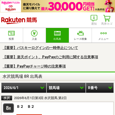
楽天競馬
通知
馬券カゴ
投票
入金
出馬表
レース映像
メニュー
【重要】パスキーログインの一時停止について
【重要】楽天ポイント、PayPayのご利用に関する注意事項
【重要】PayPayチャージ時の注意事項
水沢競馬場 8R 出馬表
2026/6/1
競馬場
R番号
水沢
2026年6月1日第3回 水沢競馬 第2日
Ｂ２ Ｂ２
8
R