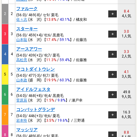
ファルーク
8.4
2
2
(56.0)/ 469(-8)/ セ9/ 栗毛
4人気
佐々志
(水 沢) 【
13.8%
/
43.1%
】/ 橘友和
スターキー
3.0
3
3
(56.0)/ 459(+4)/ 牡6/ 黒鹿毛
1人気
山本聡
(水 沢) 【
17.4%
/
59.1%
】/ 佐藤浩
アースアワー
3.3
4
4
(54.0)/ 439(+2)/ 牝7/ 栗毛
2人気
高松亮
(水 沢) 【
11.3%
/
59.4%
】/ 佐藤雅
マコトダイトウレン
4.1
5
5
(54.0)/ 477(-3)/ 牝7/ 栗毛
3人気
山本政
(盛 岡) 【
19.9%
/
60.3%
】/ 佐藤雅
アイドルフェスタ
49.8
6
6
(54.0)/ 468(+8)/ 牝4/ 黒鹿毛
9人気
菅原辰
(水 沢) 【
1.5%
/
9.8%
】/ 瀬戸幸
コンバットグランデ
16.3
7
7
(54.0)/ 446(+3)/ 牝6/ 栗毛
6人気
岩本怜
(水 沢) 【
3.5%
/
19.6%
】/ 三野通
マッシリア
8.8
8
8
(56.0)/ 489(-8)/ セ9/ 栗毛
5人気