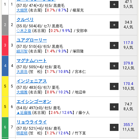
47.1
1
1
(57.0)/ 474(+3)/ 牡5/ 黒鹿毛
5人気
大畑慧
(名古屋) 【
0.7%
/
8.7%
】/ 榎屋充
クルベリ
34.3
2
2
(55.0)/ 504(-8)/ セ7/ 黒鹿毛
4人気
◇木之葵
(名古屋) 【
0.2%
/
9.9%
】/ 安部幸
ユアグローリー
117.0
3
3
(57.0)/ 510(-6)/ 牡5/ 黒鹿毛
9人気
細川智
(名古屋) 【
1.4%
/
9.3%
】/ 塚田隆
マグナムハート
379.8
4
4
(57.0)/ 505(+4)/ 牡8/ 栗毛
12人気
大原浩
(笠 松) 【
1.7%
/
10.8%
】/ 宮本仁
インジェニアス
170.4
5
5
(57.0)/ 483(-5)/ 牡7/ 栗毛
10人気
大畑雅
(名古屋) 【
0.8%
/
10.2%
】/ 地辺幸
エイシンゴーオン
74.7
5
6
(54.0)/ 497(±0)/ 牡5/ 鹿毛
8人気
▲近藤颯
(名古屋) 【
2.6%
/
12.6%
】/ 藤ケ人
リョウライライ
355.7
6
7
(57.0)/ 521(+6)/ 牡6/ 鹿毛
11人気
明星晴
(笠 松) 【
1.2%
/
12.6%
】/ 竹下直