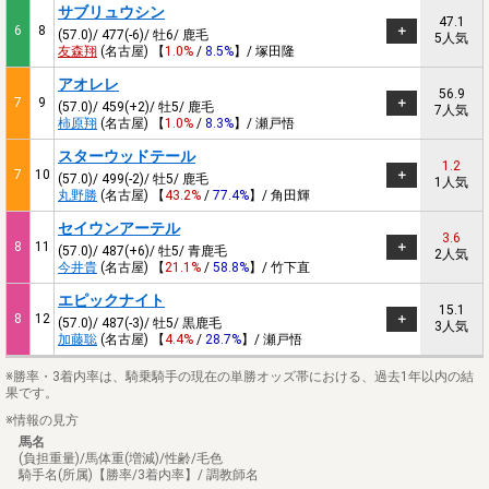
サブリュウシン
47.1
6
8
(57.0)/ 477(-6)/ 牡6/ 鹿毛
5人気
友森翔
(名古屋) 【
1.0%
/
8.5%
】/ 塚田隆
アオレレ
56.9
7
9
(57.0)/ 459(+2)/ 牡5/ 鹿毛
7人気
柿原翔
(名古屋) 【
1.0%
/
8.3%
】/ 瀬戸悟
スターウッドテール
1.2
7
10
(57.0)/ 499(-2)/ 牡5/ 鹿毛
1人気
丸野勝
(名古屋) 【
43.2%
/
77.4%
】/ 角田輝
セイウンアーテル
3.6
8
11
(57.0)/ 487(+6)/ 牡5/ 青鹿毛
2人気
今井貴
(名古屋) 【
21.1%
/
58.8%
】/ 竹下直
エピックナイト
15.1
8
12
(57.0)/ 487(-3)/ 牡5/ 黒鹿毛
3人気
加藤聡
(名古屋) 【
4.4%
/
28.7%
】/ 瀬戸悟
※勝率・3着内率は、騎乗騎手の現在の単勝オッズ帯における、過去1年以内の結
果です。
※情報の見方
馬名
(負担重量)/馬体重(増減)/性齢/毛色
騎手名(所属)【勝率/3着内率】/ 調教師名