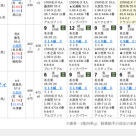
|
1500右ダ 8人
1500右ダ 8人
1500右ダ 10人
1500右ダ 
（笠 松）
+2
436
7人気）
藤原幹 55.0
▲近藤颯 52.0
大原浩 55.0
望月洵 55.0
【
0.8%
】
1:40.0 (1.6)
1:40.4 (1.8)
1:38.6 (1.4)
1:39.4 (1.3)
【
6.3%
】
39.7 441k 11番
41.3 443k 7番
40.6 444k 4番
40.6 441k
原口次
ム生
3-3-4-6
5-10-10-12
4-3-4-4
3-4-2-2
アルゴフィリ
トップパワー
ルークピオー
ドラゴンガ
重
稍
稍
重
9
12
9
9
10頭
12頭
11頭
12頭
名古屋
名古屋
名古屋
名古屋
牝8
26.05.21
26.05.05
26.04.09
26.03.26
鹿毛
Ｃ１４組 Ｃ
Ｃ１６組 Ｃ
Ｃ１６組 Ｃ
Ｃ９組 Ｃ
55.0
402
Ｃ１４
Ｃ１６
Ｃ１６
Ｃ９
大畑慧
426
|
1500右ダ 10人
1500右ダ 11人
1400右ダ 10人
1400右ダ 
（名古屋）
-7
424
9人気）
◇木之葵 53.0
◇木之葵 53.0
★小笠羚 51.0
★小笠羚 51
【
0.7%
】
1:39.5 (3.8)
1:41.7 (3.1)
1:33.0 (1.8)
1:32.6 (1.5)
【
8.7%
】
41.8 433k 1番
42.9 433k 2番
40.2 428k 8番
40.4 426k
植松則
8-9-9-9
5-4-5-9
8-8-8-9
7-9-9-9
プレイアブル
トップパワー
ミスティブル
ハルノウミ
良
稍
良
稍
6
9
7
6
10頭
12頭
12頭
11頭
名古屋
名古屋
名古屋
名古屋
セ4
ティ
26.05.20
26.05.05
26.04.22
26.04.09
黒鹿毛
Ｃ１５組 Ｃ
Ｃ１６組 Ｃ
Ｃ１３組 Ｃ
Ｃ１７組 
57.0
456
Ｃ１５
Ｃ１６
Ｃ１３
Ｃ１７
大原浩
471
|
1500右ダ 6人
1500右ダ 10人
1500右ダ 5人
1500右ダ 
（笠 松）
±0
475
6人気）
大畑慧 57.0
大原浩 57.0
大原浩 57.0
大原浩 57.0
【
1.7%
】
1:39.7 (1.3)
1:40.5 (1.9)
1:38.7 (1.2)
1:38.6 (1.7)
【
10.8%
】
38.8 471k 6番
41.6 469k 3番
40.5 471k 9番
40.3 470k
今津勝
6-9-9-7
5-6-8-8
7-10-7-6
7-8-7-11
アルゴフィリ
トップパワー
アイルフィレ
アインホル
※勝率・3着内率は、騎乗騎手の現在の単