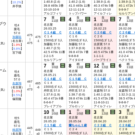
1:40.8 (2.4)
1:40.2 (1.6)
1:38.9 (1.4)
1:39.9 (1.7)
【
10.2%
】
39.8 465k 3番
41.0 465k 11番
40.3 474k 5番
40.1 472k
井手慎
10-10-10-9
12-11-11-9
12-11-10-10
9-9-9-7
アルゴフィリ
トップパワー
アイルフィレ
セルリアン
重
良
良
良
7
4
1
7
11頭
10頭
12頭
12頭
ブウ
名古屋
名古屋
名古屋
名古屋
牡4
26.03.25
26.03.11
26.02.23
26.02.09
栗毛
Ｃ１４組 Ｃ
Ｃ１６組 Ｃ
Ｃ２６組 Ｃ
Ｃ２６組 
57.0
475
Ｃ１４
Ｃ１６
Ｃ２６
Ｃ２６
加藤聡
475
|
1500右ダ 3人
1500右ダ 6人
1500右ダ 1人
1400右ダ 
（名古屋）
-1
475
5人気）
加藤聡 57.0
加藤聡 57.0
吉原寛 57.0
加藤聡 57.0
【
1.9%
】
1:40.7 (2.5)
1:37.9 (0.9)
1:39.2 (0.3)
1:33.5 (0.9)
【
9.8%
】
42.5 476k 11番
39.8 472k 7番
40.5 475k 1番
41.0 479k
宮下瞳
2-2-1-5
9-8-8-8
1-1-1-1
2-2-2-4
セルリアンゲ
アイタロオ
パープライト
ペクトラル
重
稍
良
稍
7
8
12
6
10頭
11頭
12頭
11頭
ーム
名古屋
名古屋
名古屋
名古屋
牡4
26.05.21
26.05.06
26.04.22
26.04.09
鹿毛
Ｃ１４組 Ｃ
Ｃ１５組 Ｃ
Ｃ１３組 Ｃ
Ｃ１６組 
57.0
467
Ｃ１４
Ｃ１５
Ｃ１３
Ｃ１６
友森翔
465
|
1500右ダ 4人
1500右ダ 9人
1500右ダ 9人
1400右ダ 
（名古屋）
-6
473
4人気）
丹羽克 57.0
丹羽克 57.0
友森翔 57.0
友森翔 57.0
【
1.0%
】
1:37.6 (1.9)
1:38.7 (0.6)
1:40.1 (2.6)
1:32.3 (1.1)
【
8.5%
】
40.4 471k 8番
39.8 474k 11番
41.5 472k 2番
39.5 470k
塚田隆
6-6-6-7
7-6-6-9
11-8-10-11
9-8-8-7
プレイアブル
ブルロッソ
アイルフィレ
ミスティブ
良
不
良
重
10
1
3
3
10頭
10頭
12頭
11頭
名古屋
名古屋
名古屋
名古屋
牡5
26.05.20
26.05.04
26.04.20
26.04.07
鹿毛
Ｃ１５組 Ｃ
蘭ちゃん１歳
Ｃ２２組 Ｃ
Ｃ２８組 
57.0
445
Ｃ１５
Ｃ２４
Ｃ２２
Ｃ２８
柿原翔
449
|
1500右ダ 7人
1500右ダ 1人
1500右ダ 8人
1400右ダ 
（名古屋）
±0