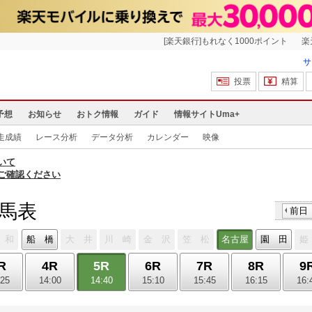
[楽天銀行]もれなく1000ポイント
楽
サ
投票
精算
予想
お知らせ
おトク情報
ガイド
情報サイトUma+
走成績
レース分析
データ分析
カレンダー
映像
いて
ご確認ください
出馬表
前日
 和
船 橋
大 井
川 崎
金 沢
笠 松
名古屋
園 田
姫
R
4R
5R
6R
7R
8R
9
:25
14:00
14:40
15:10
15:45
16:15
16: