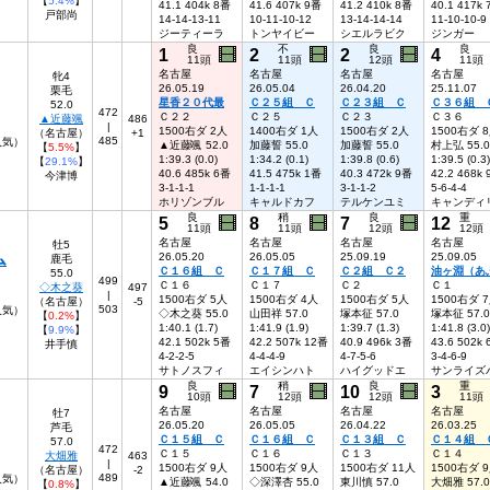
【
5.4%
】
41.1 404k 8番
41.6 407k 9番
41.2 410k 8番
40.1 417k
戸部尚
14-14-13-11
10-11-10-12
13-14-14-14
11-10-10-9
ジーティーラ
トンヤイビー
シエルラビク
ジンガー
良
不
良
良
1
2
2
4
11頭
11頭
12頭
11頭
名古屋
名古屋
名古屋
名古屋
牝4
26.05.19
26.05.04
26.04.20
25.11.07
栗毛
星香２０代最
Ｃ２５組 Ｃ
Ｃ２３組 Ｃ
Ｃ３６組 
52.0
472
Ｃ２２
Ｃ２５
Ｃ２３
Ｃ３６
▲近藤颯
486
|
1500右ダ 2人
1400右ダ 1人
1500右ダ 2人
1500右ダ 
（名古屋）
+1
485
3人気）
▲近藤颯 52.0
加藤誓 55.0
加藤誓 55.0
村上弘 55.0
【
5.5%
】
1:39.3 (0.0)
1:34.2 (0.1)
1:39.8 (0.6)
1:39.5 (0.3)
【
29.1%
】
40.6 485k 6番
41.5 475k 1番
40.3 472k 9番
42.2 468k
今津博
3-1-1-1
1-1-1-1
3-1-1-2
5-6-4-4
ホリゾンブル
キャルドカフ
テルケンユミ
キャンディ
良
稍
良
重
5
8
7
12
11頭
11頭
12頭
12頭
名古屋
名古屋
名古屋
名古屋
牡5
ム
26.05.20
26.05.05
25.09.19
25.09.05
鹿毛
Ｃ１６組 Ｃ
Ｃ１７組 Ｃ
Ｃ２組 Ｃ２
油ヶ淵（あ
55.0
499
Ｃ１６
Ｃ１７
Ｃ２
Ｃ１
◇木之葵
497
|
1500右ダ 5人
1500右ダ 4人
1500右ダ 5人
1500右ダ 
（名古屋）
-5
503
8人気）
◇木之葵 55.0
山田祥 57.0
塚本征 57.0
塚本征 57.0
【
0.2%
】
1:40.1 (1.7)
1:41.9 (1.9)
1:39.7 (1.3)
1:41.8 (3.0)
【
9.9%
】
42.1 502k 5番
42.2 507k 12番
40.9 496k 3番
43.6 502k
井手慎
4-2-2-5
4-4-4-9
4-7-5-6
3-4-6-9
サトノスフィ
エイシンハト
ハイグッドエ
サンライズ
良
稍
良
重
9
7
10
3
10頭
12頭
12頭
11頭
名古屋
名古屋
名古屋
名古屋
牡7
26.05.20
26.05.05
26.04.22
26.03.25
芦毛
Ｃ１５組 Ｃ
Ｃ１６組 Ｃ
Ｃ１３組 Ｃ
Ｃ１４組 
57.0
472
Ｃ１５
Ｃ１６
Ｃ１３
Ｃ１４
大畑雅
463
|
1500右ダ 9人
1500右ダ 9人
1500右ダ 11人
1500右ダ 
（名古屋）
-2
489
人気）
▲近藤颯 54.0
◇深澤杏 55.0
東川慎 57.0
大畑雅 57.0
【
0.8%
】