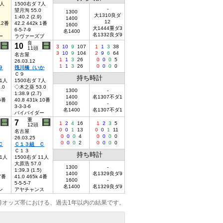
7人
1500右ダ 7人
-
望月洵 55.0
1300
大1310良ダ
1:40.2 (2.9)
1400
12
 12番
42.2 442k 1番
1600
大1444重ダ3
6-5-7-9
名1400
名1332良ダ9
ー
ラヴァーズブ
良
10
3
10
9
107
1
1
3
38
11頭
3
10
9
104
2
9
6
64
名古屋
1
1
3
26
0
0
0
5
26.03.12
1
1
3
26
0
0
0
0
９
筏川橋（いか
Ｃ９
持ち時計
11人
1500右ダ 7人
.0
◇木之葵 53.0
1300
-
1:38.9 (2.7)
1400
名1307不ダ1
 6番
40.8 431k 10番
1600
-
3-3-3-6
名1400
名1307不ダ1
バイバイダー
重
7
1
2
4
16
1
2
3
5
12頭
0
0
1
13
0
0
1
11
名古屋
0
0
0
4
0
0
0
0
26.03.25
0
0
0
2
0
0
0
0
Ｃ
Ｃ１３組 Ｃ
Ｃ１３
持ち時計
11人
1500右ダ 11人
大原浩 57.0
1300
-
1:39.3 (1.5)
1400
名1329良ダ9
 7番
41.0 465k 4番
1600
-
5-5-5-7
名1400
名1329良ダ9
ン
アヤチャンス
勝オッズ帯における、過去1年以内の結果です。