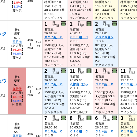
456
人気）
柿原翔 57.0
▲近藤颯 54.0
柿原翔 57.0
柿原翔 57.0
【
1.0%
】
1:41.1 (2.7)
1:41.0 (0.0)
1:39.9 (1.4)
1:35.5 (1.5)
【
8.3%
】
40.4 449k 1番
41.5 445k 11番
39.3 444k 1番
42.0 446k
藤ケ男
6-7-8-9
9-9-9-4
12-11-9-8
6-7-6-6
アルゴフィリ
エムズオルフ
キタノショウ
ウエスタン
良
良
良
1
1
2
12頭
11頭
12頭
名古屋
名古屋
名古屋
牡4
ック
26.01.26
26.01.13
26.01.01
鹿毛
Ｃ２７組 Ｃ
Ｃ３３組 Ｃ
２０２６金シ
57.0
496
Ｃ２７
Ｃ３３
Ｃ３４
望月洵
502
-
|
1500右ダ 1人
1500右ダ 1人
920右ダ 3人
（名古屋）
+6
503
人気）
望月洵 57.0
望月洵 57.0
望月洵 57.0
【
46.2%
】
1:37.7 (1.4)
1:39.6 (0.6)
57.0 (0.0)
【
76.6%
】
37.7 496k 2番
40.0 503k 9番
36.9 501k 5番
藤ケ人
10-11-9-1
4-4-5-5
2-2
ウォーターア
シェアト
エクメノポリ
良
稍
良
良
2
11
1
11
11頭
12頭
12頭
11頭
名古屋
名古屋
名古屋
名古屋
牡4
ュウ
26.05.20
26.05.06
26.04.20
25.12.05
栗毛
Ｃ１７組 Ｃ
八曽山（はっ
Ｃ２２組 Ｃ
Ｃ１５組 
57.0
497
Ｃ１７
Ｃ１１
Ｃ２２
Ｃ１５
丸野勝
495
|
1500右ダ 1人
1700右ダ 11人
1500右ダ 4人
1500右ダ 
（名古屋）
-2
506
人気）
★小笠羚 53.0
大畑慧 57.0
★小笠羚 53.0
明星晴 57.0
【
18.7%
】
1:38.6 (0.2)
1:55.6 (3.5)
1:38.5 (0.1)
1:44.8 (6.7)
【
54.9%
】
42.2 497k 2番
44.9 502k 1番
39.6 506k 4番
46.8 480k
沖田明
1-1-1-1
1-1-1-2
1-1-1-1
1-3-5-11
ボンドストリ
タマモルピナ
ニホンピログ
エイシンカ
良
稍
良
稍
7
8
6
3
10頭
12頭
12頭
12頭
名古屋
名古屋
名古屋
名古屋
牝4
26.05.20
26.05.05
26.04.22
26.04.08
鹿毛
Ｃ１５組 Ｃ
Ｃ１６組 Ｃ
Ｃ１４組 Ｃ
Ｃ１９組 
55.0
436
Ｃ１５
Ｃ１６
Ｃ１４
Ｃ１９
藤原幹
443