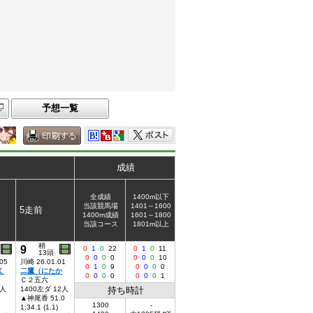
予想一覧
成績
全成績
1400m以下
当該競馬場
1401～1600
5走前
1400m成績
1601～1800
当該コース
1801m以上
稍
9
0
1
0
22
0
1
0
11
13頭
0
0
0
0
0
0
0
10
05
川崎 26.01.01
0
1
0
9
0
0
0
0
く
二鷹（にたか
0
0
0
0
0
0
0
1
Ｃ２五六
9人
1400左ダ 12人
持ち時計
▲神尾香 51.0
1300
-
1:34.1 (1.1)