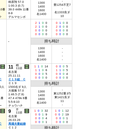
-
柿原翔 57.0
1300
豊1254不芝7
1:00.3 (0.7)
1400
-
 10番
39.0 448k 11番
1600
名1333良ダ
8-9
名1400
10
ク
デルマセシボ
2
1
0
0
0
1
0
0
2
1
0
0
2
0
0
0
0
0
0
0
0
0
0
0
0
0
0
0
0
0
0
0
持ち時計
-
1300
-
1400
-
1600
-
名1400
-
稍
11
1
1
0
14
0
0
0
5
11頭
1
1
0
6
1
1
0
5
名古屋
0
0
0
5
0
0
0
4
25.11.11
0
0
0
0
0
0
0
0
Ｃ
Ｃ１９組 Ｃ
持ち時計
Ｃ１９
10人
1500右ダ 9人
-
大畑雅 57.0
1300
東1252重ダ5
1:46.5 (7.9)
1400
東1421良ダ
 1番
47.4 478k 8番
1600
11
5-5-9-10
名1400
-
ー
チョウハチ
不
9
1
0
3
32
1
0
1
12
11頭
0
0
1
9
0
0
2
19
名古屋
0
0
0
4
0
0
0
1
26.03.26
0
0
0
1
0
0
0
0
Ｃ
馬場夫妻結婚
持ち時計
Ｃ１２