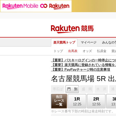
楽天競馬トップ
マイページ
みんなの
トップ
出馬表
オッズ
払戻金
競
【重要】パスキーログインの一時停止につ
【重要】楽天競馬に登録されている情報を
【重要】PayPayチャージ時の注意事項
名古屋競馬場 5R 
帯広ば
門 別
盛 岡
水 沢
浦
当日
1R
2R
3
レース
12:25
12:55
13
一覧
※レース番号下部の時刻は発走時刻です。