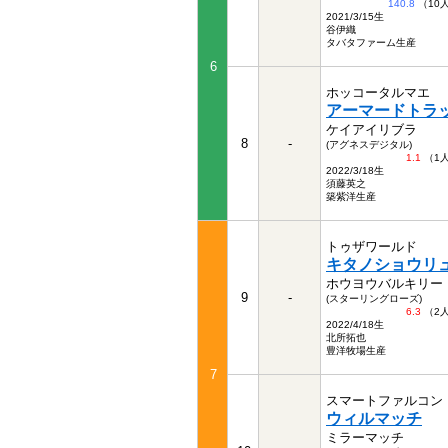
140.8
（10
2021/3/15生
谷伊織
タバタファーム生産
6
ホッコータルマエ
アーマードトラ
ケイアイリブラ
8
-
(アグネスデジタル)
1.1
（1
2022/3/18生
須藤英之
築紫洋生産
トゥザワールド
キタノショウリ
ホウヨウバルキリー
9
-
(スターリングローズ)
6.3
（2
2022/4/18生
北所拓也
豊洋牧場生産
7
スマートファルコン
ウィルマッチ
ミラーマッチ