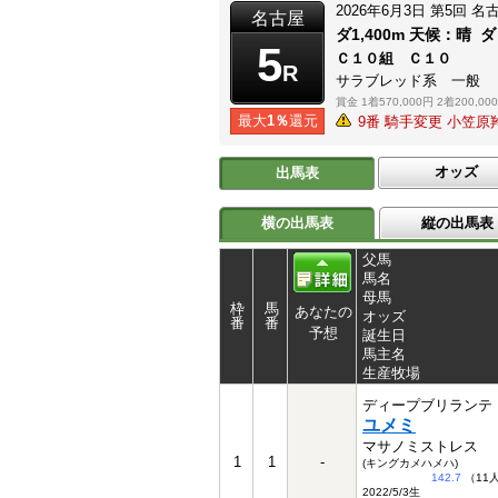
2026年6月3日
第5回
名
名古屋
ダ1,400m
天候：
晴
ダ
5
Ｃ１０組 Ｃ１０
R
サラブレッド系 一般
賞金
1着570,000円
2着200,00
最大
1％
還元
9番 騎手変更 小笠
オッズ
出馬表
横の出馬表
縦の出馬表
父馬
馬名
母馬
枠
馬
あなたの
オッズ
番
番
予想
誕生日
馬主名
生産牧場
ディープブリランテ
ユメミ
マサノミストレス
1
1
-
(キングカメハメハ)
142.7
（11
2022/5/3生