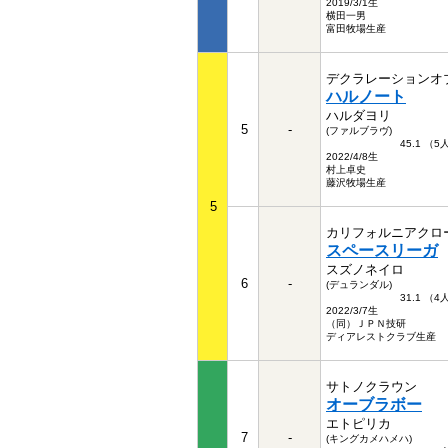
2019/3/1生
横田一男
富田牧場生産
デクラレーションオ
ハルノート
ハルダヨリ
5
-
(ファルブラヴ)
45.1 （
2022/4/8生
村上卓史
藤沢牧場生産
5
カリフォルニアクロ
スペースリーガ
スズノネイロ
6
-
(デュランダル)
31.1 （
2022/3/7生
（同）ＪＰＮ技研
ディアレストクラブ生産
サトノクラウン
オーブラボー
エトピリカ
7
-
(キングカメハメハ)