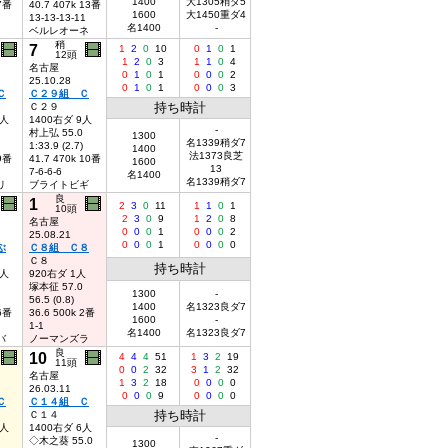
1400
大1305稍ダ5
 7番
40.7 407k 13番
1600
大1450重ダ4
13-13-13-11
名1400
-
ベルレオーネ
稍
7
1
2
0
10
0
1
0
1
12頭
1
2
0
3
1
1
0
4
名古屋
0
1
0
1
0
0
0
2
25.10.28
0
1
0
1
0
0
0
3
Ｃ
Ｃ２９組 Ｃ
持ち時計
Ｃ２９
8人
1400右ダ 9人
-
村上弘 55.0
1300
名1339稍ダ7
1:33.9 (2.7)
1400
法1373良芝
 9番
41.7 470k 10番
1600
13
7-6-6-6
名1400
名1339稍ダ7
リ
ブライトビギ
良
1
2
3
0
11
1
1
0
1
10頭
2
3
0
9
1
2
0
8
名古屋
0
0
0
1
0
0
0
2
25.08.21
0
0
0
1
0
0
0
0
ぶ
Ｃ８組 Ｃ８
Ｃ８
持ち時計
7人
920右ダ 1人
塚本征 57.0
1300
-
56.5 (0.8)
1400
名1323良ダ7
 6番
36.6 500k 2番
1600
-
1-1
名1400
名1323良ダ7
バ
ノーマンズラ
良
10
4
4
4
51
1
3
2
19
11頭
0
0
2
32
3
1
2
32
名古屋
1
3
2
18
0
0
0
0
26.03.11
0
0
0
9
0
0
0
0
Ｃ
Ｃ１４組 Ｃ
持ち時計
Ｃ１４
9人
1400右ダ 6人
-
◇木之葵 55.0
1300