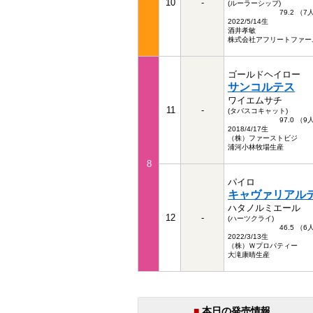
10
-
(ルーラーシップ)
79.2 （
2022/5/14生
酒井孝敏
株式会社アフリートファー
ゴールドヘイロー
サンコルテス
ワイエムサチ
11
-
(タバスコキャット)
97.0 （
2018/4/17生
（株）ファーストビジ
浦河小林牧場生産
8
パイロ
キャヴァリアル
ハタノルミエール
12
-
(ハーツクライ)
46.5 （
2022/3/13生
（株）Ｗプロパティー
大滝康晴生産
■
本日の発売情報