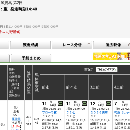
古屋競馬
第2日
：
重
発走時刻
14:40
0円
3着114,000円
4着86,000円
5着57,000円
原羚→丸野勝虎
競走成績
レース分析
過去映像
予想まとめ
前5走
性齢
連
毛色
馬
対
負担重量
体
時
騎手名
重
馬
【勝率】
増
前走
前々走
3走前
4走前
体
【3着内
減
重
率】
調教師名
良
稍
不
良
11
11
12
7
14頭
12頭
14頭
14頭
牝4
川崎 26.05.14
川崎 26.04.09
川崎 26.03.04
川崎 26.02.
鹿毛
フローラ賞
Ｃ２七
２０２６川崎
芍薬（しゃ
55.0
Ｃ２Ｃ３
Ｃ２七
Ｃ２
Ｃ２
392
尾崎章
406
2000左ダ 14人
1400左ダ 12人
1500左ダ 10人
1500左ダ 
|
（名古屋）
+2
藤江渉 55.0
櫻井光 54.0
町田直 54.0
古岡勇 54.0
392
人気）
【
1.1%
】
2:17.8 (2.0)
1:35.1 (2.5)
1:41.0 (4.1)
1:39.9 (2.2)