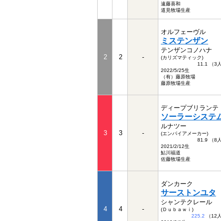
遠藤喜和
道見牧場生産
オルフェーヴル
ミステンザン
テンザンコノハナ
2
2
-
(カリズマティック)
11.1 （
2022/5/25生
（有）藤原牧場
藤原牧場生産
ディープブリランテ
ソーラーシステ
ルナツー
3
3
-
(エンパイアメーカー)
81.9 （
2021/2/12生
鮎川福道
佐藤牧場生産
ダンカーク
サーストンユタ
シャンテクレール
4
4
-
(Ｄｕｂａｗｉ)
225.2
（12