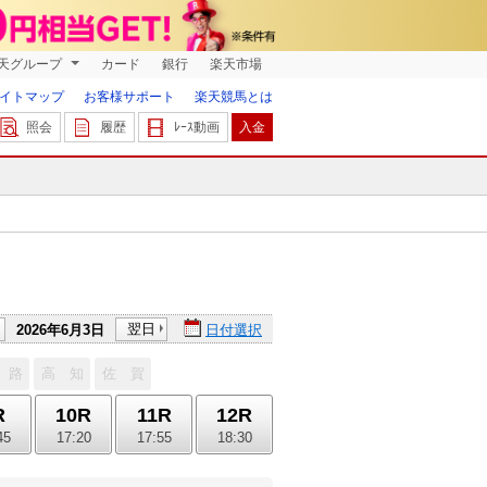
天グループ
カード
銀行
楽天市場
イトマップ
お客様サポート
楽天競馬とは
照会
履歴
ﾚｰｽ動画
入金
翌日
2026年6月3日
日付選択
 路
高 知
佐 賀
R
10R
11R
12R
45
17:20
17:55
18:30