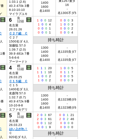
東1267重ダ
1:33.1 (2.6)
1400
16
 7番
40.3 470k 3番
1600
-
8-10-10-10
名1400
名1300不ダ5
ゲ
マイラブユキ
良
6
1
0
0
12
0
0
0
3
12頭
1
0
0
4
1
0
0
3
名古屋
0
0
0
1
0
0
0
2
26.01.26
0
0
0
1
0
0
0
4
Ｃ
Ｃ２７組 Ｃ
Ｃ２７
持ち時計
5人
1500右ダ 4人
加藤聡 57.0
1300
-
1:39.7 (2.0)
1400
名1335良ダ7
 11番
39.9 481k 7番
1600
-
5-6-6-6
名1400
名1335良ダ7
アーマードト
稍
4
1
1
1
20
1
0
0
5
11頭
1
1
1
10
0
1
1
7
名古屋
1
0
0
2
0
0
0
5
26.03.25
1
0
0
2
0
0
0
3
Ｃ
Ｃ１５組 Ｃ
Ｃ１５
持ち時計
6人
1400右ダ 3人
友森翔 57.0
1300
-
1:32.7 (0.7)
1400
名1323稍ダ6
 4番
40.9 472k 9番
1600
-
10-10-9-8
名1400
名1323稍ダ6
ル
エファセデリ
良
5
2
0
3
67
0
0
1
21
11頭
2
0
3
61
2
0
2
46
名古屋
0
0
1
12
0
0
0
0
26.03.23
0
0
1
9
0
0
0
0
Ｃ
はい上がれ！
持ち時計
Ｃ
9人
920右ダ 6人