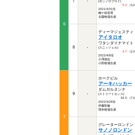
7
-
(ゼンノロブロイ)
5.2
（3
2021/3/31生
梅ケ枝容晃
太陽牧場生産
6
ディーマジェスティ
アイタロオ
ワタシダイナマイト
8
-
(スニッツェル)
3.7
（2
2022/4/8生
小澤徳定
小田牧場生産
ホークビル
アーキハッカー
ダムガルヌンナ
9
-
(ストリートセンス)
33.3 （
2022/3/26生
伊藤彰敏
増本牧場生産
7
グレーターロンドン
サノノロンドン