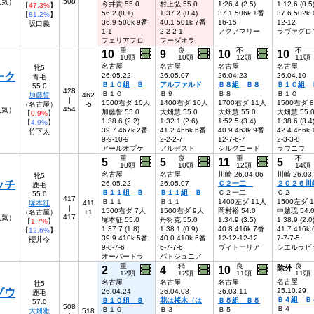
508
人気）
今井貴 55.0
村上弘 55.0
1:26.4 (2.5)
1:12.6 (0.5
【
47.3%
】
56.2 (0.1)
1:37.2 (0.4)
37.1 506k 1番
37.6 502k
【
81.2%
】
36.9 508k 9番
40.1 501k 7番
16-15
12-12
坂口義
1-1
2-2-2-1
アクアマリー
ラヴァグロ
フェリアフロ
フーダオラ
重
良
不
不
10
9
10
10
10頭
10頭
12頭
11頭
名古屋
名古屋
名古屋
名古屋
牝5
ーク
26.05.22
26.05.07
26.04.23
26.04.10
青毛
Ｂ１０組 Ｂ
アルファルド
Ｂ８組 Ｂ８
Ｂ１０組 
55.0
428
Ｂ１０
Ｂ９
Ｂ８
Ｂ１０
加藤誓
462
|
1500右ダ 10人
1400右ダ 10人
1700右ダ 11人
1500右ダ 
（名古屋）
-5
454
人気）
加藤誓 55.0
大畑慧 55.0
大畑慧 55.0
大畑慧 55.
【
0.9%
】
1:38.6 (2.2)
1:32.1 (2.6)
1:52.5 (3.4)
1:38.6 (3.4
【
4.9%
】
39.7 467k 2番
41.2 466k 6番
40.9 463k 9番
42.4 466k
竹下太
9-9-10-9
2-2-2-7
12-7-6-7
2-3-3-8
アールオブケ
アルデスト
シルクニード
ラウニウ
重
良
重
不
5
5
11
5
10頭
10頭
12頭
14頭
名古屋
名古屋
川崎 26.04.06
川崎 26.03
牝5
ッチ
26.05.22
26.05.07
Ｃ２一二
２０２６川
鹿毛
Ｂ１１組 Ｂ
Ｂ１１組 Ｂ
Ｃ２一二
Ｃ２
55.0
417
Ｂ１１
Ｂ１１
1400左ダ 11人
1500左ダ 
塚本征
411
|
1500右ダ 7人
1500右ダ 9人
岡村裕 54.0
中越琉 54.
（名古屋）
+1
417
8人気）
塚本征 55.0
丹羽克 55.0
1:34.9 (3.5)
1:38.9 (2.0
【
1.7%
】
1:37.7 (1.8)
1:38.1 (0.9)
40.8 416k 7番
41.7 416k
【
12.6%
】
39.9 410k 5番
40.0 410k 6番
12-12-12-12
7-7-7-5
櫻井今
9-8-7-6
6-7-7-6
ヴィトーリア
シエルラビ
オーバードラ
パトジュニア
重
稍
良
良
2
4
10
除外
12頭
12頭
11頭
11頭
名古屋
名古屋
名古屋
名古屋
牡5
ゾウ
25.10.29
26.04.24
26.04.08
26.03.11
鹿毛
Ｂ４組 Ｂ
Ｂ１０組 Ｂ
花は桜木（は
Ｂ５組 Ｂ５
57.0
508
Ｂ４
Ｂ１０
Ｂ３
Ｂ５
大畑雅
518