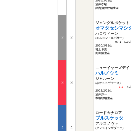
2019/3/21生
酒井孝敏
静内酒井牧場生産
ジャングルポケット
オマタセシマシ
ハロウィーン
2
2
-
(エルコンドルパサー)
67.1 （1
2020/3/31生
村上卓史
岡田猛生産
ニューイヤーズデイ
ハルノウミ
ジャルーン
3
3
-
(ネオユニヴァース)
7.1
（4
2022/2/21生
酒井淳一
本桐牧場生産
ロードカナロア
ブルスケッタ
アルスノヴァ
4
4
-
(ダンスインザダーク)