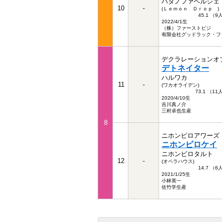
ハタノファベルジェ
10
-
(Ｌｅｍｏｎ Ｄｒｏｐ )
45.1 （
2022/4/1生
（株）ファーストビジ
有限会社グッドラック・フ
デクラレーションオ
デトネイター
ハルワカ
11
-
(ワカオライデン)
73.1 （1
2020/4/10生
吉川真ノ介
三村卓也生産
8
ニホンピロアワーズ
ニホンピロケイ
ニホンピロタルト
12
-
(オペラハウス)
14.7 （
2021/1/25生
小林英一
佐竹学生産