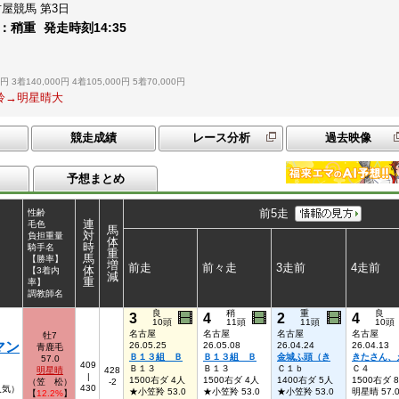
古屋競馬
第3日
：
稍重
発走時刻
14:35
0円
3着140,000円
4着105,000円
5着70,000円
原羚→明星晴大
競走成績
レース分析
過去映像
予想まとめ
前5走
性齢
連
毛色
馬
対
負担重量
体
時
騎手名
重
馬
【勝率】
増
前走
前々走
3走前
4走前
体
【3着内
減
重
率】
調教師名
良
稍
重
良
3
4
2
4
10頭
11頭
11頭
10頭
名古屋
名古屋
名古屋
名古屋
牡7
マン
26.05.25
26.05.08
26.04.24
26.04.13
青鹿毛
Ｂ１３組 Ｂ
Ｂ１３組 Ｂ
金城ふ頭（き
きたさん、
57.0
409
Ｂ１３
Ｂ１３
Ｃ１ｂ
Ｃ４
明星晴
428
|
1500右ダ 4人
1500右ダ 4人
1400右ダ 5人
1500右ダ 
（笠 松）
-2
430
5人気）
★小笠羚 53.0
★小笠羚 53.0
★小笠羚 53.0
明星晴 57.
【
12.2%
】