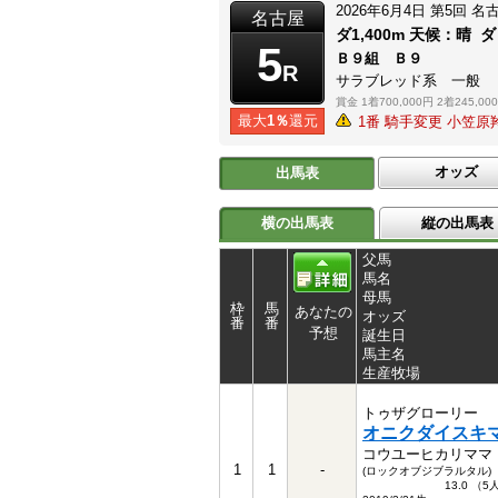
2026年6月4日
第5回
名
名古屋
ダ1,400m
天候：
晴
ダ
5
Ｂ９組 Ｂ９
R
サラブレッド系 一般
賞金
1着700,000円
2着245,00
最大
1％
還元
1番 騎手変更 小笠
オッズ
出馬表
横の出馬表
縦の出馬表
父馬
馬名
母馬
枠
馬
あなたの
オッズ
番
番
予想
誕生日
馬主名
生産牧場
トゥザグローリー
オニクダイスキ
コウユーヒカリママ
1
1
-
(ロックオブジブラルタル)
13.0 （