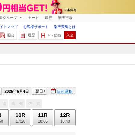
天グループ
カード
銀行
楽天市場
イトマップ
お客様サポート
楽天競馬とは
照会
履歴
ﾚｰｽ動画
入金
翌日
2026年6月4日
日付選択
 路
高 知
佐 賀
R
10R
11R
12R
50
17:20
18:05
18:40