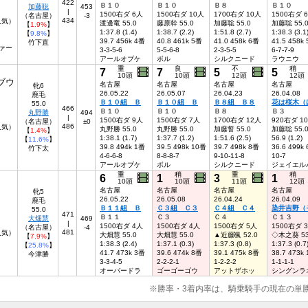
422
Ｂ１０
Ｂ１０
Ｂ８
Ｂ１０
加藤聡
453
|
1500右ダ 6人
1500右ダ 10人
1700右ダ 10人
1500右ダ 
（名古屋）
-3
434
9人気）
渡邊竜 55.0
藤原幹 55.0
加藤聡 55.0
加藤聡 55.
【
1.9%
】
1:37.8 (1.4)
1:38.7 (2.2)
1:51.8 (2.7)
1:38.3 (3.1
【
9.8%
】
39.7 456k 4番
40.8 461k 5番
41.0 458k 6番
41.5 458k
竹下直
ァー
3-3-5-6
5-5-6-8
2-3-5-5
6-7-7-9
アールオブケ
ボル
シルクニード
ラウニウ
重
良
不
稍
7
7
5
5
10頭
10頭
12頭
12頭
ブウ
名古屋
名古屋
名古屋
名古屋
牝6
26.05.22
26.05.07
26.04.23
26.04.08
鹿毛
Ｂ１０組 Ｂ
Ｂ１０組 Ｂ
Ｂ８組 Ｂ８
花は桜木（
55.0
466
Ｂ１０
Ｂ１０
Ｂ８
Ｂ３
丸野勝
494
|
1500右ダ 9人
1500右ダ 7人
1700右ダ 12人
920右ダ 1
（名古屋）
±0
486
1人気）
丸野勝 55.0
丸野勝 55.0
加藤誓 55.0
加藤聡 55.
【
1.4%
】
1:38.1 (1.7)
1:37.7 (1.2)
1:51.6 (2.5)
56.9 (1.2)
【
11.6%
】
39.8 494k 1番
39.5 498k 10番
39.7 498k 8番
36.6 499k
竹下太
4-6-6-8
8-8-8-7
9-10-11-8
10-7
アールオブケ
ボル
シルクニード
ジェイエル
重
稍
重
稍
6
1
3
1
10頭
10頭
11頭
12頭
名古屋
名古屋
名古屋
名古屋
牝5
26.05.22
26.05.08
26.04.24
26.04.09
鹿毛
Ｂ１１組 Ｂ
Ｃ３組 Ｃ３
Ｃ４組 Ｃ４
染井吉野（
55.0
471
Ｂ１１
Ｃ３
Ｃ４
Ｃ１３
大畑慧
469
|
1500右ダ 4人
1500右ダ 4人
1500右ダ 5人
1500右ダ 
（名古屋）
-4
481
6人気）
大畑慧 55.0
大畑慧 55.0
▲近藤颯 52.0
◇木之葵 53
【
7.9%
】
1:38.3 (2.4)
1:37.1 (0.3)
1:37.3 (0.8)
1:37.3 (0.7
【
25.8%
】
41.7 473k 3番
39.6 474k 8番
39.1 475k 8番
38.7 473k
今津勝
3-3-4-5
2-2-2-1
1-2-2-2
1-1-1-1
オーバードラ
ゴーゴーゴウ
アットザホッ
シングンラ
※勝率・3着内率は、騎乗騎手の現在の単