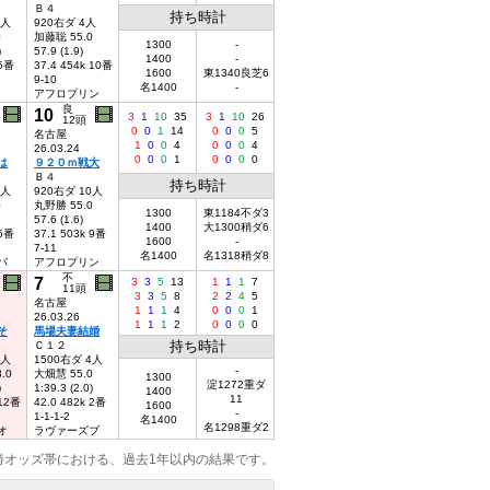
Ｂ４
持ち時計
6人
920右ダ 4人
0
加藤聡 55.0
1300
-
)
57.9 (1.9)
1400
-
 5番
37.4 454k 10番
1600
東1340良芝6
9-10
名1400
-
アフロプリン
良
10
3
1
10
35
3
1
10
26
12頭
0
0
1
14
0
0
0
5
名古屋
1
0
0
4
0
0
0
4
26.03.24
0
0
0
1
0
0
0
0
は
９２０ｍ戦大
Ｂ４
持ち時計
0人
920右ダ 10人
0
丸野勝 55.0
1300
東1184不ダ3
57.6 (1.6)
1400
大1300稍ダ6
 6番
37.1 503k 9番
1600
-
7-11
名1400
名1318稍ダ8
バ
アフロプリン
不
7
3
3
5
13
1
1
1
7
11頭
3
3
5
8
2
2
4
5
名古屋
1
1
1
4
0
0
0
1
26.03.26
1
1
1
2
0
0
0
0
そ
馬場夫妻結婚
持ち時計
Ｃ１２
3人
1500右ダ 4人
-
.0
大畑慧 55.0
1300
淀1272重ダ
)
1:39.3 (2.0)
1400
11
 12番
42.0 482k 2番
1600
-
1-1-1-2
名1400
名1298重ダ2
オ
ラヴァーズブ
勝オッズ帯における、過去1年以内の結果です。