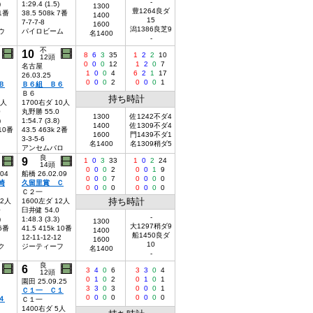
-
)
1:29.4 (1.5)
1300
豊1264良ダ
 1番
38.5 508k 7番
1400
15
7-7-7-8
1600
潟1386良芝9
ウ
パイロビーム
名1400
-
不
10
8
6
3
35
1
2
2
10
12頭
0
0
0
12
1
2
0
7
名古屋
1
0
0
4
6
2
1
17
26.03.25
0
0
0
2
0
0
0
1
Ｂ
Ｂ６組 Ｂ６
Ｂ６
持ち時計
8人
1700右ダ 10人
0
丸野勝 55.0
1300
佐1242不ダ4
)
1:54.7 (3.8)
1400
佐1309不ダ4
 10番
43.5 463k 2番
1600
門1439不ダ1
3-3-5-6
名1400
名1309稍ダ5
アンセムバロ
良
9
1
0
3
33
1
0
2
24
14頭
0
0
0
2
0
0
1
9
.04
船橋 26.02.09
0
0
0
7
0
0
0
0
崎
久留里賞 Ｃ
0
0
0
0
0
0
0
0
Ｃ２一
持ち時計
12人
1600左ダ 12人
0
臼井健 54.0
-
)
1:48.3 (3.3)
1300
大1297稍ダ9
 6番
41.5 415k 10番
1400
船1450良ダ
12-11-12-12
1600
10
ク
ジーティーフ
名1400
-
良
6
3
4
0
6
3
3
0
4
12頭
0
1
0
2
0
1
0
1
園田 25.09.25
3
3
0
3
0
0
0
1
Ｃ１一 Ｃ１
0
0
0
0
0
0
0
0
４
Ｃ１一
1400右ダ 5人