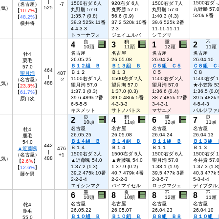
|
1500右ダ 
1500右ダ 6人
920右ダ 6人
1500右ダ 7人
（名古屋）
-7
525
人気）
丸野勝 57.
丸野勝 57.0
丸野勝 57.0
丸野勝 57.0
【
10.7%
】
520k 8番
1:35.7 (0.8)
56.6 (0.9)
1:40.3 (4.3)
【
48.2%
】
39.3 525k 11番
37.2 520k 10番
39.6 525k 2番
横井将
4-4-3-3
2-3
11-11-11-11
トゥーナフォ
ジェイエルバ
シモグリ
良
稍
重
不
4
3
1
2
10頭
11頭
12頭
11頭
名古屋
名古屋
名古屋
名古屋
牡4
26.05.25
26.05.08
26.04.24
26.04.10
栗毛
Ｂ１２組 Ｂ
Ｂ１３組 Ｂ
Ｃ５組 Ｃ５
Ｃ８組 Ｃ
57.0
464
Ｂ１２
Ｂ１３
Ｃ５
Ｃ８
望月洵
487
|
1500右ダ 1人
1500右ダ 2人
1500右ダ 2人
1500右ダ 
（名古屋）
-2
488
人気）
望月洵 57.0
望月洵 57.0
望月洵 57.0
★小笠羚 53
【
23.3%
】
1:37.3 (0.3)
1:37.0 (0.3)
1:36.6 (0.4)
1:36.5 (0.0
【
61.7%
】
39.6 489k 2番
39.0 486k 5番
38.7 485k 12番
39.5 482k
原口次
6-5-5-5
4-3-3-3
3-4-3-1
4-5-4-3
キスメット
サトノパトス
マサユメ
パルジファ
良
稍
重
良
2
4
6
7
10頭
11頭
12頭
11頭
名古屋
名古屋
名古屋
名古屋
牡4
26.05.25
26.05.08
26.04.24
26.04.13
鹿毛
Ｂ１４組 Ｂ
Ｂ１４組 Ｂ
Ｂ１１組 Ｂ
Ｂ１３組 
54.0
442
Ｂ１４
Ｂ１４
Ｂ１１
Ｂ１３
▲近藤颯
476
|
1500右ダ 3人
1500右ダ 5人
1500右ダ 6人
1500右ダ 
（名古屋）
+1
488
7人気）
▲近藤颯 54.0
▲近藤颯 54.0
望月洵 57.0
今井貴 57.
【
2.6%
】
1:37.2 (1.3)
1:37.9 (0.2)
1:38.1 (1.9)
1:37.3 (1.8
【
12.6%
】
39.2 475k 10番
40.7 479k 4番
39.5 477k 3番
40.3 477k
藤ケ男
2-2-2-4
2-2-2-3
2-3-5-7
5-3-4-4
エイシンマク
バイマイセル
ロックマジェ
ディプタル
重
良
不
不
6
8
8
8
10頭
10頭
12頭
11頭
名古屋
名古屋
名古屋
名古屋
牝4
26.05.22
26.05.07
26.04.23
26.04.10
鹿毛
Ｂ１０組 Ｂ
Ｂ１０組 Ｂ
Ｂ８組 Ｂ８
Ｂ１０組 
55.0