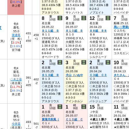
1:37.0 (0.2)
1:37.0 (0.3)
1:30.3 (1.4)
1:37.6 (1.0
【
36.0%
】
38.6 430k 5番
38.5 431k 9番
38.7 430k 1番
38.3 428k
井上哲
8-9-9-6
6-8-7-5
8-2-6-2
9-9-9-8
アスタリウス
サトノパトス
ノブエイト
バイバイダ
重
良
不
良
8
9
12
7
10頭
10頭
12頭
10頭
名古屋
名古屋
名古屋
船橋 25.12
牝6
タ
26.05.22
26.05.07
26.04.23
馬い！野菜
鹿毛
Ｂ１１組 Ｂ
Ｂ１０組 Ｂ
Ｂ８組 Ｂ８
Ｃ２六七
55.0
431
Ｂ１１
Ｂ１０
Ｂ８
1200左ダ 
渡邊竜
458
|
1500右ダ 8人
1500右ダ 8人
1700右ダ 6人
本橋孝 54.
（笠 松）
+1
450
0人気）
渡邊竜 55.0
大畑慧 55.0
今井貴 55.0
1:17.1 (2.4
【
2.1%
】
1:38.8 (2.9)
1:39.9 (3.4)
1:53.2 (4.1)
40.4 437k
【
13.8%
】
40.5 457k 10番
41.4 455k 9番
41.2 453k 5番
6-4-4
宮下瞳
8-9-9-8
9-10-10-9
8-8-12-12
コスモエン
オーバードラ
ボル
シルクニード
良
良
重
良
2
3
2
10
10頭
10頭
12頭
10頭
名古屋
名古屋
名古屋
名古屋
牝4
26.05.25
26.05.08
26.04.24
26.04.13
栗毛
Ｂ１３組 Ｂ
犬山（いぬや
Ｃ３組 Ｃ３
きたさん、
53.0
391
Ｂ１３
Ｃ１
Ｃ３
Ｃ４
◇木之葵
402
|
1500右ダ 2人
1500右ダ 3人
1500右ダ 9人
1500右ダ 
（名古屋）
-2
405
人気）
◇木之葵 53.0
◇木之葵 53.0
◇木之葵 53.0
◇木之葵 53
【
11.7%
】
1:36.8 (0.0)
1:37.7 (0.2)
1:35.8 (0.0)
1:38.5 (1.9
【
48.3%
】
39.3 404k 7番
40.0 401k 4番
39.0 392k 2番
39.9 396k
井上哲
6-5-1-2
4-3-3-3
7-7-5-1
8-5-7-5
アスタリウス
アインホルン
パトジュニア
バイバイダ
良
稍
良
稍
1
1
15
11
10頭
9頭
16頭
16頭
名古屋
名古屋
Ｊ中京
Ｊ中山
牝5
26.05.25
26.05.07
26.03.15
26.01.04
鹿毛
菖蒲月疾風（
Ｃ１０組 Ｃ
４歳上１勝ク
４歳上１勝
55.0
493
Ｃ１ｃ
Ｃ１０
1400左ダ 15人
1200右ダ 
今井貴
501
|
920右ダ 1人
1500右ダ 1人
▲佐藤翔 53.0
▲佐藤翔 53
（名古屋）
-7