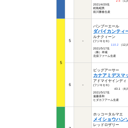
2.5
（1
2021/4/20生
村島昭男
前川勝春生産
バンブーエール
ダバイカンティ
ルナクィーン
5
-
(フジキセキ)
110.2
（12
2021/5/17生
（株）本城
北俣ファーム生産
5
ビッグアーサー
カナアミデスマ
アドマイヤインディ
6
-
(フジキセキ)
43.1 （
2021/5/17生
遠藤喜和
ヒダカフアーム生産
ホッコータルマエ
メイショウハン
レッドロザリー