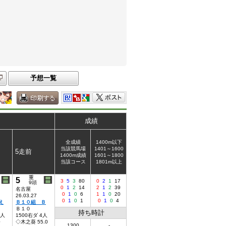
予想一覧
成績
全成績
1400m以下
当該競馬場
1401～1600
5走前
1400m成績
1601～1800
当該コース
1801m以上
重
5
3
5
3
80
0
2
1
17
9頭
0
1
2
14
2
1
2
39
名古屋
0
1
0
6
1
1
0
20
26.03.27
0
1
0
1
0
1
0
4
え
Ｂ１０組 Ｂ
Ｂ１０
持ち時計
8人
1500右ダ 4人
0
◇木之葵 55.0
1300
-