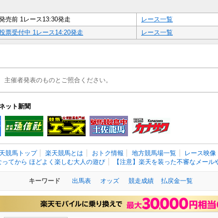
発売前 1レース13:30発走
レース一覧
投票受付中 1レース14:20発走
レース一覧
、主催者発表のものとご照合ください。
ネット新聞
天競馬トップ
楽天競馬とは
おトク情報
地方競馬場一覧
レース映像
なってから ほどよく楽しむ大人の遊び
【注意】楽天を装った不審なメールや
キーワード
出馬表
オッズ
競走成績
払戻金一覧