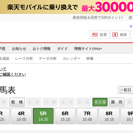
新規登録＆回答で100ポイント!
楽
サ
投票
精算
予想
お知らせ
おトク情報
ガイド
情報サイトUma+
走成績
レース分析
データ分析
カレンダー
映像
いて
ご確認ください
出馬表
前日
 和
船 橋
大 井
川 崎
金 沢
笠 松
名古屋
園 田
姫
R
4R
5R
6R
7R
8R
9
:25
14:00
14:35
15:10
15:40
16:15
16: