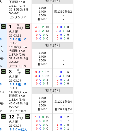
持ち時計
-人
下原理 57.0
0
1:31.7 (0.7)
1300
-
39.3 516k 8番
1400
園1316良ダ2
5-5-6-7
1600
-
ゼンダンノハ
名1400
-
良
1
4
3
2
13
1
0
1
0
10頭
4
3
2
13
3
3
1
13
名古屋
0
0
0
0
0
0
0
0
26.03.11
0
0
0
0
0
0
0
0
８
Ｃ１６組 Ｃ
Ｃ１６
持ち時計
1人
1500右ダ 3人
.0
大畑雅 57.0
1300
-
)
1:37.0 (0.0)
1400
-
 9番
39.9 488k 8番
1600
-
4-4-4-2
名1400
-
ル
ダークメモリ
重
8
3
4
1
32
0
0
0
6
9頭
3
4
1
32
3
4
1
23
名古屋
0
0
0
4
0
0
0
3
26.03.27
0
0
0
4
0
0
0
0
Ｂ
Ｂ１１組 Ｂ
Ｂ１１
持ち時計
11人
1400右ダ 7人
0
渡邊竜 57.0
1300
-
)
1:32.4 (2.4)
1400
名1321良ダ4
 5番
40.0 478k 4番
1600
-
2-3-7-7
名1400
名1321良ダ4
ア
アドゥールグ
良
12
1
1
0
15
0
0
0
2
12頭
0
0
0
5
0
1
0
7
名古屋
0
0
0
0
1
0
0
5
26.03.24
0
0
0
0
0
0
0
1
Ｂ
９２０ｍ戦大