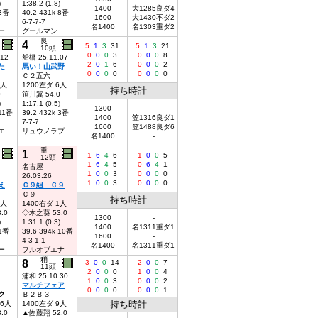
)
1:38.2 (1.8)
1400
大1285良ダ4
 3番
40.2 431k 8番
1600
大1430不ダ2
6-7-7-7
名1400
名1303重ダ2
ー
グールマン
良
4
5
1
3
31
5
1
3
21
10頭
0
0
0
3
0
0
0
8
.12
船橋 25.11.07
2
0
1
6
0
0
0
2
た
馬い！山武野
0
0
0
0
0
0
0
0
Ｃ２五六
6人
1200左ダ 6人
持ち時計
0
笹川翼 54.0
)
1:17.1 (0.5)
1300
-
 11番
39.2 432k 3番
1400
笠1316良ダ1
7-7-7
1600
笠1488良ダ6
エ
リュウノラプ
名1400
-
重
1
1
6
4
6
1
0
0
5
12頭
1
6
4
5
0
6
4
1
名古屋
1
0
0
3
0
0
0
0
26.03.26
1
0
0
3
0
0
0
0
え
Ｃ９組 Ｃ９
Ｃ９
持ち時計
5人
1400右ダ 1人
.0
◇木之葵 53.0
1300
-
)
1:31.1 (0.3)
1400
名1311重ダ1
 1番
39.6 394k 10番
1600
-
4-3-1-1
名1400
名1311重ダ1
ー
フルオブエナ
稍
8
3
0
0
14
2
0
0
7
11頭
2
0
0
0
1
0
0
4
浦和 25.10.30
1
0
0
3
0
0
0
2
マルチフェア
0
0
0
0
0
0
0
1
ク
Ｂ２Ｂ３
持ち時計
16人
1400左ダ 9人
.0
▲佐藤翔 52.0