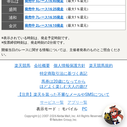
帯広ば
発売中 5レース16:40発走
（最大1％還元）
盛岡
発売中 9レース16:25発走
（最大1％還元）
浦和
発売中 7レース16:35発走
（最大1％還元）
金沢
発売中 2レース16:10発走
（最大1％還元）
※表示されている時刻は、発走予定時刻です。
※投票締切時刻は、発走時刻の2分前です。
開催当日のレースに関する情報については、主催者発表のものとご照合くださ
い。
楽天競馬
会社概要
個人情報保護方針
楽天競馬規約
特定商取引法に基づく表記
馬券は20歳になってから
ほどよく楽しむ大人の遊び
【注意】楽天を装った不審なメールやSMSについて
サービス一覧
アプリ一覧
表示モード
モバイル
PC
Copyright (c) 2007-2026 Keiba Mall, Inc. All Rights Reserved.
© Rakuten Group, Inc.