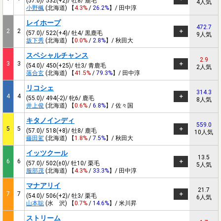
(57.0)/ 532(+2)/ 牡8/ 鹿毛
4人気
小野楓
(北海道) 【
4.3%
/
26.2%
】/ 田中淳
レイホープ
472.7
2
2
(57.0)/ 522(+4)/ 牡4/ 黒鹿毛
9人気
坂下秀
(北海道) 【
0.0%
/
2.8%
】/ 秋田大
スペシャルチャンス
2.9
3
3
(54.0)/ 450(+25)/ 牡3/ 青鹿毛
2人気
落合玄
(北海道) 【
41.5%
/
79.3%
】/ 田中淳
リコシェ
314.3
4
4
(55.0)/ 494(-2)/ 牝6/ 鹿毛
8人気
井上俊
(北海道) 【
0.6%
/
6.8%
】/ 佐々国
キタノインディ
559.0
5
5
(57.0)/ 518(+8)/ 牡8/ 鹿毛
10人気
藤田駕
(北海道) 【
1.8%
/
7.5%
】/ 秋田大
イッツクール
13.5
6
6
(57.0)/ 502(±0)/ 牡10/ 栗毛
5人気
服部茂
(北海道) 【
4.3%
/
33.3%
】/ 田中淳
マナアリイ
21.7
7
7
(54.0)/ 506(+2)/ 牡3/ 栗毛
6人気
山本聡
(水 沢) 【
0.7%
/
14.6%
】/ 米川昇
ストリーム