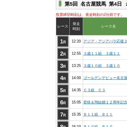
第5回 名古屋競馬 第4日
投票締切時刻は、発走時刻の2分前です。
発走
レース
レース名
時刻
1
12:20
アジア・アジアパラ応援
R
2
12:55
３歳１１組 ３歳１１
R
3
13:25
３歳１０組 ３歳１０
R
4
14:00
ゴールデンデビュー名古
R
5
14:35
Ｃ３組 Ｃ３
R
6
15:05
君枝＆翔結婚１２周年記
R
7
15:35
Ｂ１１組 Ｂ１１
R
8
16:10
Ｂ１０組 Ｂ１０