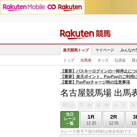
楽天競馬トップ
マイページ
みんなの
トップ
出馬表
オッズ
払戻金
競
【重要】パスキーログインの一時停止につ
【重要】楽天ポイント、PayPayのご利用
【重要】PayPayチャージ時の注意事項
名古屋競馬場 出馬
帯広ば
門 別
盛 岡
水 沢
浦
当日
1R
2R
3
レース
12:20
12:55
13
一覧
※レース番号下部の時刻は発走時刻です。