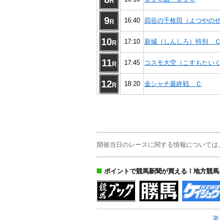
R
9
16:40
四谷の千枚田（よつやの
R
10
17:10
新城（しんしろ）特別 
R
11
17:45
コスモ大空（こすもたい
R
12
18:20
金シャチ最終戦 Ｃ
R
開催当日のレースに関する情報については
ポイントで競馬新聞が買える！地方競馬
楽