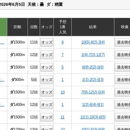
2026年6月5日
天候：曇
ダ：稍重
予想
距離
頭数
オッズ
1番
結果
映像
人気
２…
ダ
1500m
11頭
オッズ
9
10[5]-9[2]-3[4]
過去映
ダ
1400m
12頭
オッズ
7
1[4]-7[2]-12[7]
過去映
ダ
1500m
12頭
オッズ
5
6[8]-2[2]-5[6]
過去映
屋…
ダ
900m
5頭
オッズ
1
1[1]-2[2]-5[3]
過去映
ダ
1500m
12頭
オッズ
10
7[9]-12[2]-5[4]
過去映
念…
ダ
1400m
12頭
オッズ
1
1[2]-6[4]-9[1]
過去映
ダ
1500m
12頭
オッズ
11
11[1]-10[3]-6[5]
過去映
ダ
1700m
12頭
オッズ
10
10[1]-5[3]-6[9]
過去映