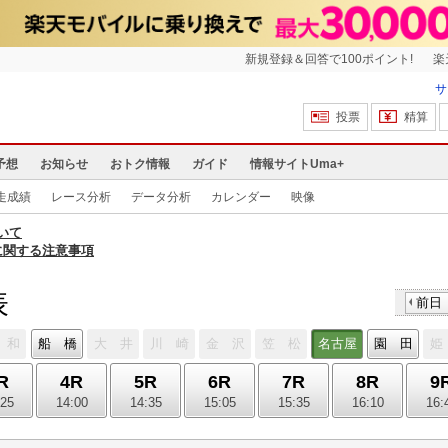
新規登録＆回答で100ポイント!
楽
サ
投票
精算
予想
お知らせ
おトク情報
ガイド
情報サイトUma+
走成績
レース分析
データ分析
カレンダー
映像
いて
に関する注意事項
表
前日
 和
船 橋
大 井
川 崎
金 沢
笠 松
名古屋
園 田
姫
R
4R
5R
6R
7R
8R
9
:25
14:00
14:35
15:05
15:35
16:10
16: