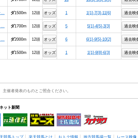
せ…
ダ
1500m
12頭
オッズ
1
1[1]-7[3]-11[6]
過去映
Ｃ…
ダ
1700m
12頭
オッズ
5
5[1]-4[5]-3[3]
過去映
く…
ダ
2000m
12頭
オッズ
6
6[1]-9[5]-10[2]
過去映
ダ
1500m
12頭
オッズ
1
1[1]-9[8]-6[3]
過去映
、主催者発表のものとご照合ください。
ネット新聞
天競馬トップ
楽天競馬とは
おトク情報
地方競馬場一覧
レース映像