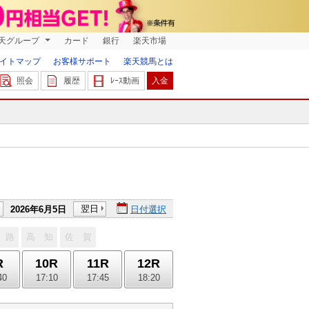
天グループ
カード
銀行
楽天市場
イトマップ
お客様サポート
楽天競馬とは
照会
履歴
ﾚｰｽ動画
入金
翌日
2026年6月5日
日付選択
 路
高 知
佐 賀
R
10R
11R
12R
40
17:10
17:45
18:20