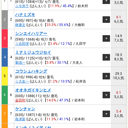
1
1
(610)/ 1084(+13)/ セ7/ 鹿毛
3人気
☆今井千
(ばんえい) 【
11.9%
/
45.4%
】/ 鈴木邦
ハナミズキ
6.1
2
2
(600)/ 987(-4)/ 牝6/ 鹿毛
6人気
林康文
(ばんえい) 【
33.3%
/
55.6%
】/ 大橋和
シンエイハリアー
14.9
3
3
(590)/ 1068(-4)/ 牝7/ 青毛
7人気
☆吉田理
(ばんえい) 【
3.4%
/
12.1%
】/ 久田守
ミナミジュウジセイ
18.3
4
4
(620)/ 1125(+10)/ 牡7/ 栗毛
8人気
菊池一
(ばんえい) 【
5.8%
/
30.1%
】/ 大友人
コウシュハキング
29.3
5
5
(610)/ 998(-4)/ 牡6/ 栗毛
10人気
☆大友一
(ばんえい) 【
1.2%
/
10.5%
】/ 松井浩
オオネガイキンヒメ
6.1
6
6
(600)/ 1088(-11)/ 牝5/ 鹿毛
5人気
金田利
(ばんえい) 【
14.5%
/
47.3%
】/ 岩本利
ケンチャン
5.4
7
7
(620)/ 1087(-14)/ 牡5/ 鹿毛
2人気
島津新
(ばんえい) 【
11.3%
/
41.1%
】/ 岩本利
ミンナノユメヲノセ