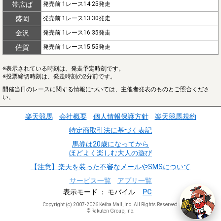
帯広ば
発売前 1レース14:25発走
盛岡
発売前 1レース13:30発走
金沢
発売前 1レース16:35発走
佐賀
発売前 1レース15:55発走
※表示されている時刻は、発走予定時刻です。
※投票締切時刻は、発走時刻の2分前です。
開催当日のレースに関する情報については、主催者発表のものとご照合くださ
い。
楽天競馬
会社概要
個人情報保護方針
楽天競馬規約
特定商取引法に基づく表記
馬券は20歳になってから
ほどよく楽しむ大人の遊び
【注意】楽天を装った不審なメールやSMSについて
サービス一覧
アプリ一覧
表示モード
モバイル
PC
Copyright (c) 2007-2026 Keiba Mall, Inc. All Rights Reserved.
© Rakuten Group, Inc.