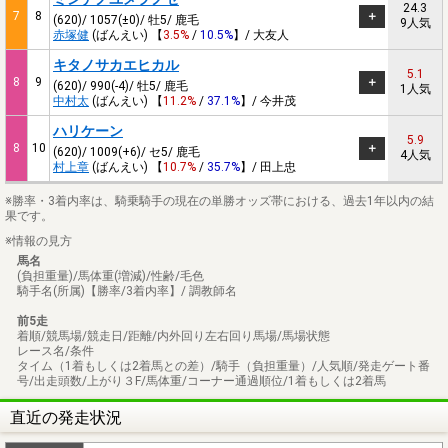
24.3
7
8
(620)/ 1057(±0)/ 牡5/ 鹿毛
9人気
赤塚健
(ばんえい) 【
3.5%
/
10.5%
】/ 大友人
キタノサカエヒカル
5.1
8
9
(620)/ 990(-4)/ 牡5/ 鹿毛
1人気
中村太
(ばんえい) 【
11.2%
/
37.1%
】/ 今井茂
ハリケーン
5.9
8
10
(620)/ 1009(+6)/ セ5/ 鹿毛
4人気
村上章
(ばんえい) 【
10.7%
/
35.7%
】/ 田上忠
※勝率・3着内率は、騎乗騎手の現在の単勝オッズ帯における、過去1年以内の結
果です。
※情報の見方
馬名
(負担重量)/馬体重(増減)/性齢/毛色
騎手名(所属)【勝率/3着内率】/ 調教師名
前5走
着順/競馬場/競走日/距離/内外回り左右回り馬場/馬場状態
レース名/条件
タイム（1着もしくは2着馬との差）/騎手（負担重量）/人気順/発走ゲート番
号/出走頭数/上がり３F/馬体重/コーナー通過順位/1着もしくは2着馬
直近の発走状況