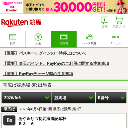
楽天競馬
通知
馬券カゴ
投票
入金
出馬表
レース映像
メニュー
【重要】パスキーログインの一時停止について
【重要】楽天ポイント、PayPayのご利用に関する注意事項
【重要】PayPayチャージ時の注意事項
帯広ば競馬場 8R 出馬表
2026/6/6
競馬場
R番号
帯広ば
2026年6月6日第5回 帯広ば競馬 第1日
あや＆りつ初北海道記念杯
8
R
Ｂ３－６