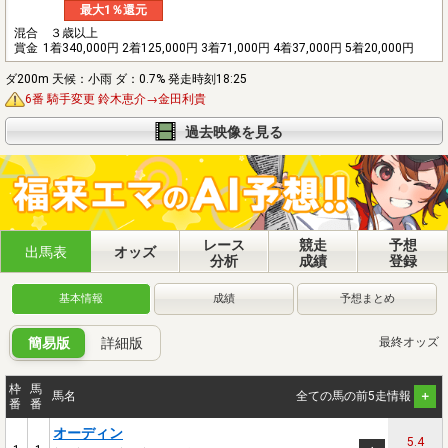
最大1％還元
混合 ３歳以上
賞金
1着340,000円 2着125,000円 3着71,000円 4着37,000円 5着20,000円
ダ200m 天候：小雨 ダ：0.7% 発走時刻18:25
6番 騎手変更 鈴木恵介→金田利貴
過去映像を見る
レース
競走
予想
出馬表
オッズ
分析
成績
登録
基本情報
成績
予想まとめ
簡易版
詳細版
最終オッズ
枠
馬
馬名
全ての馬の前5走情報
番
番
オーディン
5.4