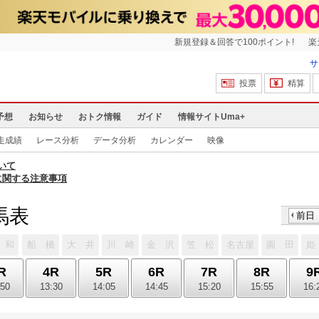
新規登録＆回答で100ポイント!
楽
サ
投票
精算
予想
お知らせ
おトク情報
ガイド
情報サイトUma+
走成績
レース分析
データ分析
カレンダー
映像
いて
に関する注意事項
馬表
前日
 和
船 橋
大 井
川 崎
金 沢
笠 松
名古屋
園 田
姫
R
4R
5R
6R
7R
8R
9
:50
13:30
14:05
14:45
15:20
15:55
16: