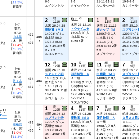
6-6
8-9
11-11-11-11
10-9-8-9
【
11.5%
】
エイシントル
タイセイウォ
ルコルセール
カナオール
菅原学
稍
不
良
稍
2
取止
1
2
11頭
12頭
11頭
ａｃ
牡7
水沢 25.12.14
水沢 26.04.28
盛岡 25.11.16
盛岡 25.10.
栗毛
トウケイニセ
栗駒賞（Ｍ３
絆カップ（Ｍ
スプリント
57.0
1600右ダ -人
1400右ダ 4人
1200左ダ 1人
1200左ダ 
472
山本聡
485
山本聡 57.0
山本聡 56.0
山本聡 57.0
山本聡 56.0
|
（水 沢）
-6
495k 6番
1:28.3 (0.4)
1:11.4 (0.1)
1:10.7 (0.0)
496
人気）
【
17.4%
】
37.6 491k 5番
35.6 494k 2番
35.4 496k
【
59.1%
】
9-7-7-6
6-5
8-7
畠山信
ルコルセール
スプラウティ
レディブラ
稍
良
稍
重
12
10
11
7
12頭
11頭
12頭
9頭
ット
牡6
盛岡 26.05.10
水沢 26.04.14
水沢 26.03.29
水沢 25.12.
栗毛
シアンモア記
卯月特別 Ａ
白嶺賞（Ｍ３
スプリント
57.0
1600左ダ 12人
Ａ一組
1400右ダ 9人
1400右ダ 
464
佐々志
484
佐々志 57.0
1600右ダ 11人
岩本怜 56.0
◇関本玲 54
|
（水 沢）
-3
1:40.7 (3.7)
◇関本玲 54.0
1:31.1 (3.2)
1:27.0 (1.8)
487
人気）
【
0.8%
】
38.4 487k 11番
1:46.3 (4.2)
41.1 486k 9番
39.1 483k
【
10.4%
】
10-12
42.6 487k 9番
9-10-11-12
2-2-3-4
佐藤浩
ルコルセール
4-6-11-11
カナオールウ
サラサワン
スズカゴウケ
良
稍
良
良
1
4
7
9
12頭
11頭
11頭
9頭
ォリ
牡6
盛岡 26.05.12
水沢 26.04.28
水沢 26.04.14
船橋 26.03.
アー
鹿毛
スプリント特
栗駒賞（Ｍ３
卯月特別 Ａ
３月２２日
57.0
1200左ダ 9人
1400右ダ 10人
Ａ一組
Ｂ１二
482
高橋悠
494
高橋悠 56.0
高橋悠 56.0
1600右ダ 8人
1800左ダ 
|
（水 沢）
-2
1:11.8 (0.2)
1:28.8 (0.9)
村上忍 56.0
本橋孝 56.0
499
4人気）
【
1.0%
】
36.9 496k 1番
37.6 497k 2番
1:45.1 (3.0)
2:01.1 (5.1)
【
11.3%
】
6-5
8-10-10-9
41.8 506k 11番
43.9 498k