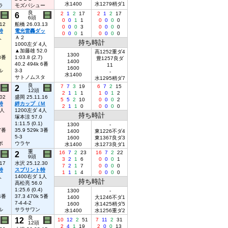
水1400
水1279稍ダ1
ラ
モズパシュー
良
6
2
1
2
17
2
1
2
17
6頭
0
0
1
1
0
0
0
0
12
船橋 26.03.13
0
0
0
3
0
0
0
0
特
電光雷轟ダッ
0
0
0
1
0
0
0
0
人
Ａ２
持ち時計
1000左ダ 4人
▲加藤雄 52.0
高1252重ダ4
1300
 8番
1:03.8 (2.7)
豊1257良ダ
1400
40.2 494k 6番
11
1600
ル
3-3
-
水1400
サトノムスタ
水1295稍ダ7
良
2
7
7
3
19
6
7
2
15
12頭
2
1
1
1
1
0
1
2
02
盛岡 25.11.16
5
5
2
10
0
0
0
2
特
絆カップ（Ｍ
2
1
1
0
0
0
0
0
1人
1200左ダ 4人
持ち時計
塚本涼 57.0
1:11.5 (0.1)
1300
-
 7番
35.9 529k 3番
1400
東1226不ダ4
5-3
1600
東1367良ダ3
ポ
ウラヤ
水1400
水1273良ダ1
重
2
16
7
2
23
16
7
2
22
9頭
3
2
1
6
0
0
0
1
17
水沢 25.12.30
7
2
1
7
0
0
0
0
特
スプリント特
1
1
1
4
0
0
0
0
人
1400右ダ 1人
持ち時計
高松亮 56.0
1:25.6 (0.4)
1300
-
 4番
37.3 470k 5番
1400
大1246不ダ1
7-4-4-2
1600
水1425稍ダ5
ル
サラサワン
水1400
水1256重ダ2
良
12
10
12
2
51
7
11
2
31
12頭
2
4
1
19
2
0
0
13