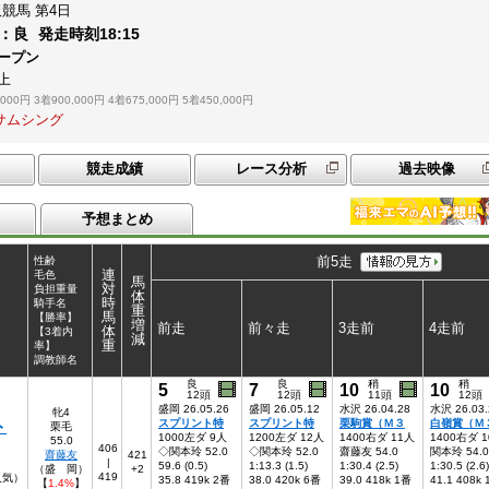
沢競馬
第4日
：
良
発走時刻
18:15
ープン
上
,000円
3着900,000円
4着675,000円
5着450,000円
ルサムシング
競走成績
レース分析
過去映像
予想まとめ
前5走
性齢
連
毛色
馬
対
負担重量
体
時
騎手名
重
馬
【勝率】
増
前走
前々走
3走前
4走前
体
【3着内
減
重
率】
調教師名
良
良
稍
稍
5
7
10
10
12頭
12頭
11頭
12頭
盛岡 26.05.26
盛岡 26.05.12
水沢 26.04.28
水沢 26.03.
牝4
ト
スプリント特
スプリント特
栗駒賞（Ｍ３
白嶺賞（Ｍ
栗毛
1000左ダ 9人
1200左ダ 12人
1400右ダ 11人
1400右ダ 
55.0
406
◇関本玲 52.0
◇関本玲 52.0
齋藤友 54.0
関本玲 54.0
齋藤友
421
|
59.6 (0.5)
1:13.3 (1.5)
1:30.4 (2.5)
1:30.5 (2.6)
（盛 岡）
+2
419
人気）
35.8 419k 2番
38.0 420k 6番
39.0 418k 1番
41.1 408k
【
1.4%
】