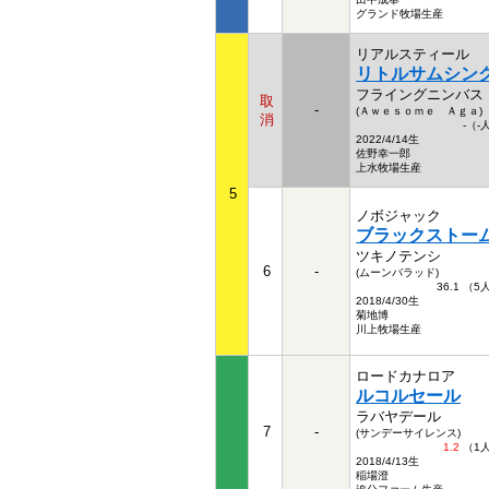
グランド牧場生産
リアルスティール
リトルサムシン
フライングニンバス
取
-
(Ａｗｅｓｏｍｅ Ａｇａ)
消
-（-
2022/4/14生
佐野幸一郎
上水牧場生産
5
ノボジャック
ブラックストー
ツキノテンシ
6
-
(ムーンバラッド)
36.1 （
2018/4/30生
菊地博
川上牧場生産
ロードカナロア
ルコルセール
ラバヤデール
7
-
(サンデーサイレンス)
1.2
（1
2018/4/13生
稲場澄