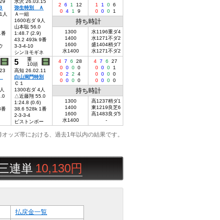
29
水沢 26.03.15
2
6
1
12
1
1
0
6
３
弥生特別 Ａ
0
4
1
9
0
0
0
1
11人
Ａ一組
1600右ダ 9人
持ち時計
山本聡 56.0
1300
水1196重ダ4
 1番
1:48.7 (2.9)
1400
水1271不ダ2
43.2 493k 9番
1600
盛1404稍ダ7
ウ
3-3-4-10
水1400
水1271不ダ2
シンヨモギネ
重
5
4
7
6
28
4
7
6
27
10頭
0
0
0
0
0
0
0
1
23
高知 26.02.11
0
2
2
4
0
0
0
0
Ｂ
白山洞門特別
0
0
0
0
0
0
0
0
Ｃ１
4人
1300右ダ 4人
持ち時計
.0
△近藤翔 55.0
1300
高1237稍ダ1
1:24.8 (0.6)
1400
東1219良芝6
 8番
38.6 528k 1番
1600
高1483良ダ5
2-3-3-4
水1400
-
ピストンボー
勝オッズ帯における、過去1年以内の結果です。
10,130円
当たらんよ
08/08
帯広
払戻金一覧