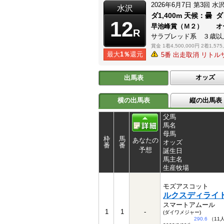
2026年6月7日
第3回
水
水沢
ダ1,400m
天候：
曇
ダ
12
早池峰賞（Ｍ２） オ
R
サラブレッド系 ３歳以
賞金
1着4,500,000円
2着1,575
最大
1％
還元
5番 出走取消 リト
オッズ
出馬表
横の出馬表
縦の出馬表
父馬
馬名
母馬
枠
馬
あなたの
オッズ
番
番
予想
誕生日
馬主名
生産牧場
モズアスコット
ルクスディライ
スマートアムール
1
1
-
(ダイワメジャー)
290.6
（11