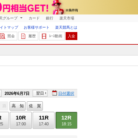
天グループ
カード
銀行
楽天市場
イトマップ
お客様サポート
楽天競馬とは
照会
履歴
ﾚｰｽ動画
入金
翌日
2026年6月7日
日付選択
 路
高 知
佐 賀
R
10R
11R
12R
25
17:00
17:40
18:15