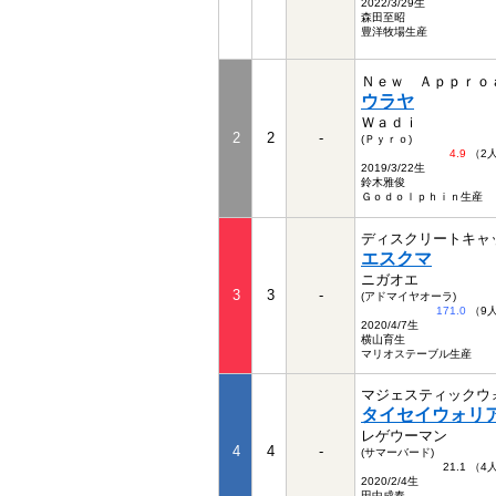
2022/3/29生
森田至昭
豊洋牧場生産
Ｎｅｗ Ａｐｐｒｏ
ウラヤ
Ｗａｄｉ
2
2
-
(Ｐｙｒｏ)
4.9
（2
2019/3/22生
鈴木雅俊
Ｇｏｄｏｌｐｈｉｎ生産
ディスクリートキャ
エスクマ
ニガオエ
3
3
-
(アドマイヤオーラ)
171.0
（9
2020/4/7生
横山育生
マリオステーブル生産
マジェスティックウ
タイセイウォリ
レゲウーマン
4
4
-
(サマーバード)
21.1 （
2020/2/4生
田中成奉