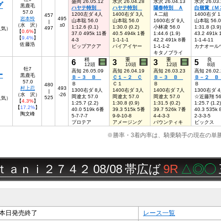
盛岡 26.05.12
水沢 26.04.28
水沢 26.04.13
水沢 26.03.
グ
黒鹿毛
ハヤテ特別
ハヤテ特別
陽春特別 Ａ
白嶺賞（Ｍ
57.0
1200左ダ 4人
1400右ダ 3人
Ａ二組
1400右ダ 
457
岩本怜
495
山本聡 56.0
山本聡 56.0
1600右ダ 9人
山本聡 56.0
|
（水 沢）
±0
1:12.6 (0.1)
1:30.0 (0.2)
小林凌 56.0
1:31.8 (3.9)
497
人気）
【
0.6%
】
37.0 495k 11番
40.5 494k 1番
1:44.6 (1.9)
43.2 491k
【
9.4%
】
4-3
1-1-1-1
42.2 491k 8番
1-1-4-11
佐藤浩
ビップアクア
パイアイヤー
1-1-1-2
カナオール
キタノブライ
稍
重
重
良
6
3
3
5
12頭
10頭
12頭
8頭
牡7
高知 26.05.09
高知 26.04.19
高知 26.03.23
高知 26.02.
ー
黒鹿毛
Ｂ－３ Ｂ
Ｃ１－２ Ｃ
Ｂ－３ Ｂ
Ｂ－２ 
57.0
Ｂ
Ｃ１
Ｂ
Ｂ
480
村上忍
493
1300右ダ 8人
1400右ダ 3人
1400右ダ 7人
1300右ダ 
|
（水 沢）
-26
岡遼太 57.0
岡遼太 57.0
岡遼太 57.0
☆近藤翔 56
525
7人気）
【
4.3%
】
1:25.7 (2.2)
1:30.8 (0.9)
1:31.5 (0.2)
1:25.7 (1.2)
【
17.2%
】
40.0 519k 6番
39.3 515k 5番
39.7 526k 7番
40.3 535k
陶文峰
5-7-7-7
9-9-10-8
4-4-3-3
2-3-3-5
プロテア
アメージング
バウンティキ
ビックス
※勝率・3着内率は、騎乗騎手の現在の単
ｉ２７４２
08/08
帯広ば
9R
△◎◯
三連単
本日発売終了
レース一覧