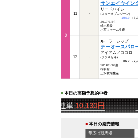
サンエイウイン
リードハイシ
11
-
(スターオブコジーン)
104.9
（8
2017/3/8生
鈴木雅俊
小西ファーム生産
8
ルーラーシップ
テーオースパロ
アイアムノココロ
12
-
(フジキセキ)
86.7 （
2019/3/10生
楊明翰
上水牧場生産
■
本日の高額予想的中者
9R
▲△◯
三連単
10,130円
ｔａｎ
■
本日の発売情報
帯広ば
競馬場