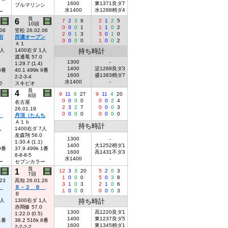
1600
東1371良ダ7
ブルマリンシ
水1400
水1288稍ダ4
ー
良
6
7
2
3
9
2
1
2
5
10頭
0
0
0
1
1
1
0
2
06
笠松 26.02.06
2
0
1
3
3
0
1
0
別
西濃オープン
0
0
0
0
1
0
0
2
Ａ１
2人
1400右ダ 1人
持ち時計
渡邊竜 57.0
1300
-
1:29.7 (1.4)
1400
淀1268良ダ3
 8番
40.1 499k 9番
1600
盛1383稍ダ7
2-2-3-4
水1400
-
ラ
スキピオ
良
4
9
11
6
27
9
11
4
20
8頭
0
0
0
0
0
0
2
4
名古屋
2
3
2
7
0
0
0
3
26.01.19
0
0
0
0
0
0
0
0
別
丹頂（たんち
Ａ１ｂ
持ち時計
人
1400右ダ 7人
友森翔 56.0
1300
-
1:30.4 (1.1)
1400
大1252稍ダ1
 9番
37.9 499k 1番
1600
高1431不ダ3
8-8-8-5
水1400
-
ー
セブンカラー
良
1
12
3
3
20
5
2
0
3
7頭
1
0
0
0
5
0
3
8
23
高知 26.01.26
3
1
0
3
2
1
0
6
別
Ｂ－２ Ｂ
1
0
0
0
0
0
0
3
Ｂ
1人
1300右ダ 1人
持ち時計
赤岡修 57.0
1300
高1220良ダ1
1:22.0 (0.5)
1400
東1237良ダ5
 1番
38.2 516k 8番
1600
東1345稍ダ1
2-2-2-2