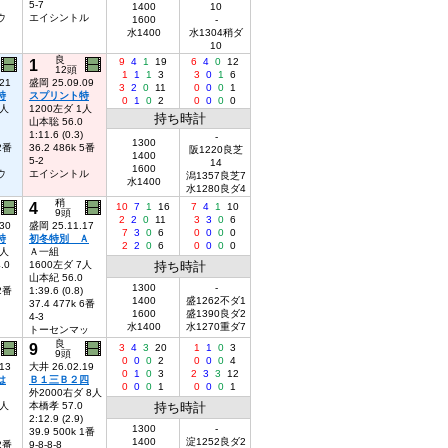
5-7
1400
10
ウ
エイシントル
1600
-
水1400
水1304稍ダ
10
良
1
9
4
1
19
6
4
0
12
12頭
1
1
1
3
3
0
1
6
21
盛岡 25.09.09
3
2
0
11
0
0
0
1
特
スプリント特
0
1
0
2
0
0
0
0
1人
1200左ダ 1人
持ち時計
山本聡 56.0
1:11.6 (0.3)
-
1300
 2番
36.2 486k 5番
阪1220良芝
1400
5-2
14
1600
ウ
エイシントル
潟1357良芝7
水1400
水1280良ダ4
稍
4
10
7
1
16
7
4
1
10
9頭
2
2
0
11
3
3
0
6
30
盛岡 25.11.17
7
3
0
6
0
0
0
0
特
初冬特別 Ａ
2
2
0
6
0
0
0
0
6人
Ａ一組
.0
1600左ダ 7人
持ち時計
山本紀 56.0
1300
-
 2番
1:39.6 (0.8)
1400
盛1262不ダ1
37.4 477k 6番
1600
盛1390良ダ2
4-3
水1400
水1270重ダ7
トーセンマッ
良
9
3
4
3
20
1
1
0
3
9頭
0
0
0
2
0
0
0
4
13
大井 26.02.19
0
1
0
3
2
3
3
12
は
Ｂ１三Ｂ２四
0
0
0
1
0
0
0
1
外2000右ダ 8人
7人
本橋孝 57.0
持ち時計
2:12.9 (2.9)
1300
-
39.9 500k 1番
1400
淀1252良ダ2
 2番
9-8-8-8