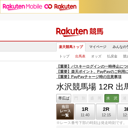
楽天競馬トップ
マイページ
みんなの
トップ
出馬表
オッズ
払戻金
競
【重要】パスキーログインの一時停止につ
【重要】楽天ポイント、PayPayのご利用
【重要】PayPayチャージ時の注意事項
水沢競馬場 12R 出
帯広ば
門 別
盛 岡
水 沢
浦
当日
1R
2R
3
レース
11:40
12:15
12
一覧
※レース番号下部の時刻は発走時刻です。