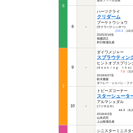
追分ファーム生産
6
ハーツクライ
クリダーム
ブーケトウショウ
8
-
(サクラバクシンオー)
233.3
（10
2020/3/16生
福盛訓之
杵臼牧場生産
ダイワメジャー
スプラウティン
ヒントオブスプリン
9
-
(Ｓｅｅｋｉｎｇ ｔｈｅ)
7.0
（3
2019/4/27生
鈴木雅俊
ダーレー・ジャパン・ファ
7
トビーズコーナー
スターシュータ
アルマシェダル
10
-
(フジキセキ)
44.3 （
2018/4/2生
山本武司
上山牧場生産
シニスターミニスタ