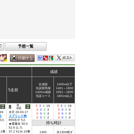
予想一覧
成績
全成績
1400m以下
当該競馬場
1401～1600
5走前
1400m成績
1601～1800
当該コース
1801m以上
良
8
5
3
4
19
5
3
4
19
8頭
0
0
0
3
0
0
0
0
29
水沢 26.03.17
0
0
0
4
0
0
0
0
３
スプリント特
0
0
0
2
0
0
0
0
10人
850右ダ 5人
持ち時計
★齋藤友 50.0
52.6 (1.7)
-
 12番
37.2 411k 10番
1300
水1304稍ダ