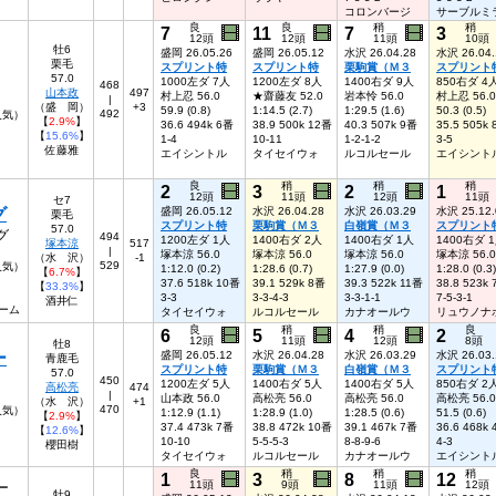
コロンバージ
サーブルミ
良
良
稍
稍
7
11
7
3
12頭
12頭
11頭
10頭
牡6
盛岡 26.05.26
盛岡 26.05.12
水沢 26.04.28
水沢 26.04.
栗毛
スプリント特
スプリント特
栗駒賞（Ｍ３
スプリント
57.0
1000左ダ 7人
1200左ダ 8人
1400右ダ 9人
850右ダ 4
468
山本政
497
村上忍 56.0
★齋藤友 52.0
岩本怜 56.0
村上忍 56.0
|
（盛 岡）
+3
59.9 (0.8)
1:14.5 (2.7)
1:29.5 (1.6)
50.3 (0.5)
492
人気）
【
2.9%
】
36.6 494k 6番
38.9 500k 12番
40.3 507k 9番
35.5 505k
【
15.6%
】
1-4
10-11
1-2-1-2
3-5
佐藤雅
エイシントル
タイセイウォ
ルコルセール
エイシント
良
稍
稍
稍
2
3
2
1
12頭
11頭
12頭
11頭
セ7
グ
盛岡 26.05.12
水沢 26.04.28
水沢 26.03.29
水沢 25.12.
栗毛
スプリント特
栗駒賞（Ｍ３
白嶺賞（Ｍ３
スプリント
57.0
グ
494
1200左ダ 1人
1400右ダ 2人
1400右ダ 1人
1400右ダ 
塚本涼
517
|
塚本涼 56.0
塚本涼 56.0
塚本涼 56.0
塚本涼 56.0
（水 沢）
-1
529
人気）
1:12.0 (0.2)
1:28.6 (0.7)
1:27.9 (0.0)
1:28.0 (0.3)
【
6.7%
】
37.6 518k 10番
39.1 529k 8番
39.3 522k 11番
38.8 523k
【
33.3%
】
3-3
3-3-4-3
3-3-1-1
7-5-3-1
酒井仁
ーム
タイセイウォ
ルコルセール
カナオールウ
リュウノナ
良
稍
稍
良
6
5
4
2
12頭
11頭
12頭
8頭
牡8
ー
盛岡 26.05.12
水沢 26.04.28
水沢 26.03.29
水沢 26.03.
青鹿毛
スプリント特
栗駒賞（Ｍ３
白嶺賞（Ｍ３
スプリント
57.0
450
1200左ダ 5人
1400右ダ 5人
1400右ダ 5人
850右ダ 2
高松亮
474
|
山本政 56.0
高松亮 56.0
高松亮 56.0
高松亮 56.0
（水 沢）
+1
470
6人気）
1:12.9 (1.1)
1:28.9 (1.0)
1:28.5 (0.6)
51.5 (0.6)
【
2.9%
】
37.4 473k 7番
38.8 472k 10番
39.1 467k 7番
36.6 468k
【
12.6%
】
10-10
5-5-5-3
8-8-9-6
4-3
櫻田樹
タイセイウォ
ルコルセール
カナオールウ
エイシント
良
稍
稍
稍
1
3
8
12
11頭
9頭
11頭
12頭
ー
牡9