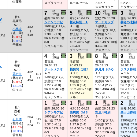
佐藤雅
スプラウティ
ルコルセール
7-8-6-7
2-2-2-8
スズカゴウケ
キタサンド
稍
稍
稍
良
7
5
10
3
12頭
6頭
10頭
10頭
牡4
盛岡 26.05.10
水沢 26.04.27
笠松 26.03.20
笠松 26.03.
グ
黒鹿毛
シアンモア記
桜花特別 Ａ
マーチカップ
養老の滝特
57.0
1600左ダ 11人
Ａ一組
４歳以上
Ａ２
482
小林凌
小林凌 57.0
1900右ダ 5人
1600右ダ 10人
1800右ダ 
|
-
（盛 岡）
1:38.3 (1.3)
村上忍 56.0
丸野勝 57.0
丸野勝 57.0
510
人気）
【
0.0%
】
36.6 492k 6番
2:06.2 (1.2)
1:47.8 (5.0)
2:00.1 (0.8)
【
0.0%
】
8-8
40.2 495k 5番
44.5 497k 10番
40.7 492k
千葉幸
ルコルセール
2-2-4-3
3-4-9-10
1-1-1-1
グランコージ
グスタール
マルカアト
不
稍
良
稍
4
3
8
9
10頭
12頭
8頭
12頭
名古屋
名古屋
名古屋
名古屋
牡8
ム
26.04.23
26.03.27
26.03.13
26.02.13
青毛
ポートメテオ
桶狭間（おけ
夢見月（ゆめ
ラスク特
57.0
462
Ａ２
Ａ１ｂ
Ａ１
Ａ１ｂ
落合玄
491
|
1400右ダ 7人
1500右ダ 9人
1700右ダ 7人
920右ダ 5
（北海道）
+7
494
5人気）
加藤聡 57.0
加藤聡 56.0
友森翔 56.0
友森翔 56.0
【
0.0%
】
1:27.7 (0.8)
1:35.9 (0.4)
1:53.4 (2.7)
56.7 (1.0)
【
12.1%
】
36.8 484k 7番
38.2 488k 10番
39.6 496k 4番
36.4 486k
佐々由
9-9-9-7
11-12-12-8
7-7-8-8
12-10
カワテンマッ
メルト
エイトワン
ハッピーミ
稍
稍
重
良
1
1
1
2
12頭
11頭
12頭
10頭
牡8
盛岡 26.05.10
水沢 26.04.28
高知 26.03.23
高知 26.02.
鹿毛
シアンモア記
栗駒賞（Ｍ３
安居川特別
桑田山特
57.0
1600左ダ 2人
1400右ダ 1人
Ｂ
Ｂ
504
石川倭
519
石川倭 57.0
石川倭 56.0
1400右ダ 2人
1300右ダ 
|
（北海道）
+2
1:37.0 (0.1)
1:27.9 (0.4)
赤岡修 57.0
赤岡修 57.0
524
人気）
【
41.7%
】
35.9 517k 3番
38.4 516k 11番
1:29.2 (0.2)
1:23.8 (0.4)
【
78.3%
】
6-3
3-4-1-1
37.6 513k 6番
39.2 511k
菅原勲
ヒロシクン
ウラヤ
7-5-5-2
5-3-3-2