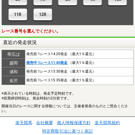
11R
12R
レース番号を選んでください。
直近の発走状況
帯広ば
発売前 1レース14:20発走 （最大1％還元）
盛岡
発売中 1レース11:40発走
（最大1％還元）
浦和
発売前 1レース13:30発走 （最大1％還元）
金沢
発売前 1レース15:35発走 （最大1％還元）
※表示されている時刻は、発走予定時刻です。
※投票締切時刻は、発走時刻の2分前です。
開催当日のレースに関する情報については、主催者発表のものとご照合くださ
い。
楽天競馬
会社概要
個人情報保護方針
楽天競馬規約
特定商取引法に基づく表記