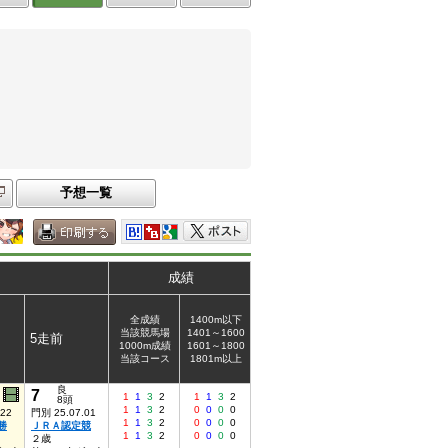
予想一覧
成績
全成績
1400m以下
当該競馬場
1401～1600
5走前
1000m成績
1601～1800
当該コース
1801m以上
良
7
1
1
3
2
1
1
3
2
8頭
1
1
3
2
0
0
0
0
.22
門別 25.07.01
1
1
3
2
0
0
0
0
勝
ＪＲＡ認定競
1
1
3
2
0
0
0
0
２歳