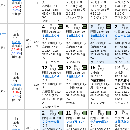
-
人
及川烈 56.0
及川烈 56.0
☆及川烈 55
（北海道）
-4
人気）
若杉朝 57.0
1:32.8 (2.4)
1:19.1 (4.1)
1:40.0 (1.0
【
0.0%
】
1:18.5 (3.5)
40.9 455k 9番
41.0 447k 1番
40.0 454k
【
6.6%
】
41.9 444k 3番
2-2-2-5
6-10-10
3-2-5-6
黒川智
3-6
ジェノバフレ
クラヴィウス
アストラル
アオノセカイ
良
良
良
良
4
5
2
2
12頭
11頭
11頭
11頭
牡4
門別 26.05.27
門別 26.04.29
門別 26.04.15
佐賀 26.03
ァー
鹿毛
３歳以上Ｃ４
３歳以上Ｃ４
３歳以上Ｃ４
Ｃ１－１２
57.0
Ｃ４
Ｃ４
Ｃ４
Ｃ１
450
宮内勇
462
外1000右ダ 7人
外1000右ダ 3人
外1000右ダ 3人
1400右ダ 
|
（北海道）
-6
宮内勇 57.0
宮内勇 57.0
宮内勇 57.0
石川慎 56.
475
人気）
【
22.9%
】
1:02.4 (0.2)
1:02.9 (0.8)
1:02.6 (1.0)
1:31.1 (0.9
【
58.3%
】
37.5 468k 7番
38.4 464k 2番
37.8 466k 8番
39.0 475k
川島洋
7-5
3-4
2-2
2-2-2-2
ライトニング
ノアルパフェ
ウーナファー
ダイハッシ
良
稍
良
良
12
12
15
12
12頭
12頭
16頭
16頭
門別 26.06.04
門別 26.05.05
Ｊ中山
Ｊ福島
牝3
３歳以上Ｃ４
３歳以上Ｃ４
26.03.15
25.11.24
鹿毛
Ｃ４
Ｃ４
３歳未勝利
２歳未勝利
53.0
外1000右ダ 12
外1000右ダ 4人
1200右ダ 14人
1150右ダ 
△藤田駕
476
-
人
井上瑛 55.0
櫻井光 55.0
▲上里直 52
（北海道）
-8
7人気）
△藤田駕 53.0
1:04.5 (2.4)
1:16.0 (3.2)
1:11.9 (2.6
【
1.8%
】
1:06.0 (4.2)
39.7 462k 9番
40.7 452k 3番
38.8 448k
【
7.5%
】
41.7 484k 11番
7-9
7-7
11-11
秋田大
2-3
オガル
モズタンケ
ルクスレイ
フロルドラー
稍
良
稍
良
2
11
7
9
12頭
13頭
14頭
13頭
門別 26.05.28
門別 26.05.14
門別 26.05.05
門別 26.04
牝3
ＤＯセール賞
フロイライン
たきかわ菜の
３歳以上Ｃ
鹿毛
Ｃ４
３歳
Ｃ４
Ｃ４
55.0
416
外1000右ダ 5人
外1200右ダ 11
外1200右ダ 10
外1200右ダ
岩橋勇
430