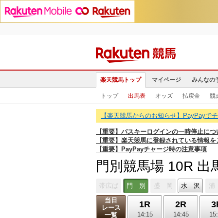
楽天競馬トップ
マイページ
みんなの
トップ
出馬表
オッズ
払戻金
競
【楽天競馬からのお知らせ】PayPay
【重要】パスキーログインの一時停止につ
【重要】楽天競馬に登録されている情報を
【重要】PayPayチャージ時の注意事項
門別競馬場 10R 出
帯広ば
門 別
盛 岡
水 沢
浦
当日
1R
2R
3
レース
14:15
14:45
15
一覧