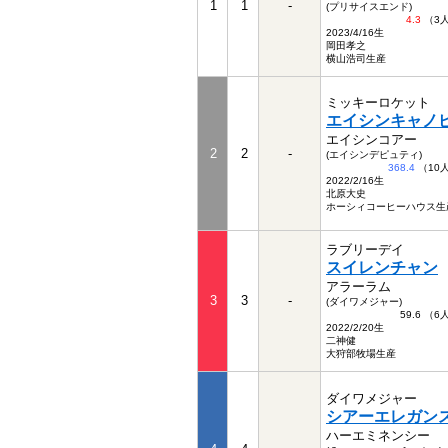
1
1
-
(プリサイスエンド)
4.3
（3
2023/4/16生
岡田孝之
横山浩司生産
ミッキーロケット
エイシンキャノ
エイシンコアー
2
2
-
(エイシンデピュティ)
368.4
（10
2022/2/16生
北原大史
ホーシィコーヒーハウス生
ラブリーデイ
スイレンチャン
アラーラム
3
3
-
(ダイワメジャー)
59.6 （
2022/2/20生
二神健
大狩部牧場生産
ダイワメジャー
シアーエレガン
ハーエミネンシー