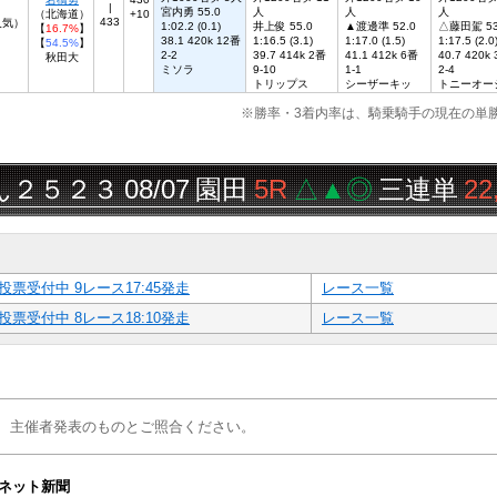
|
宮内勇 55.0
人
人
人
（北海道）
+10
433
人気）
1:02.2 (0.1)
井上俊 55.0
▲渡邊準 52.0
△藤田駕 53
【
16.7%
】
38.1 420k 12番
1:16.5 (3.1)
1:17.0 (1.5)
1:17.5 (2.0
【
54.5%
】
2-2
39.7 414k 2番
41.1 412k 6番
40.7 420k
秋田大
ミソラ
9-10
1-1
2-4
トリップス
シーザーキッ
トニーオー
※勝率・3着内率は、騎乗騎手の現在の単
２３
08/07
園田
5R
△▲◎
三連単
22,630
投票受付中 9レース17:45発走
レース一覧
投票受付中 8レース18:10発走
レース一覧
、主催者発表のものとご照合ください。
ネット新聞