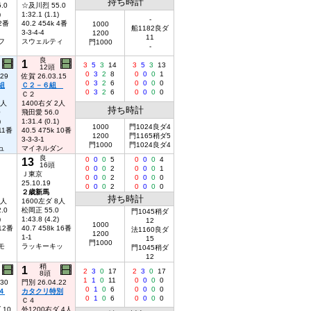
持ち時計
.0
☆及川烈 55.0
)
1:32.1 (1.1)
-
 2番
40.2 454k 4番
1000
船1182良ダ
3-3-4-4
1200
11
フ
スウェルティ
門1000
-
良
1
3
5
3
14
3
5
3
13
12頭
0
3
2
8
0
0
0
1
.29
佐賀 26.03.15
0
3
2
6
0
0
0
0
組
Ｃ２－６組
0
3
2
6
0
0
0
0
Ｃ２
4人
1400右ダ 2人
持ち時計
0
飛田愛 56.0
)
1:31.4 (0.1)
1000
門1024良ダ4
 11番
40.5 475k 10番
1200
門1165稍ダ5
3-3-3-1
門1000
門1024良ダ4
ュ
マイネルダン
良
13
0
0
0
5
0
0
0
4
16頭
0
0
0
2
0
0
0
1
Ｊ東京
0
0
0
2
0
0
0
0
25.10.19
0
0
0
2
0
0
0
0
２歳新馬
持ち時計
8人
1600左ダ 8人
.0
松岡正 55.0
門1045稍ダ
)
1:43.8 (4.2)
12
1000
 12番
40.7 458k 16番
法1160良ダ
1200
1-1
15
門1000
モ
ラッキーキッ
門1045稍ダ
12
稍
1
2
3
0
17
2
3
0
17
8頭
1
1
0
11
0
0
0
0
.30
門別 26.04.22
0
1
0
6
0
0
0
0
４
カタクリ特別
0
1
0
6
0
0
0
0
Ｃ４
 10
外1200右ダ 4人