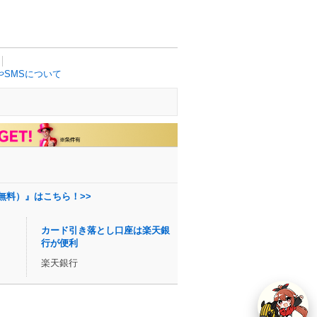
SMSについて
無料）』はこちら！>>
カード引き落とし口座は楽天銀
行が便利
楽天銀行