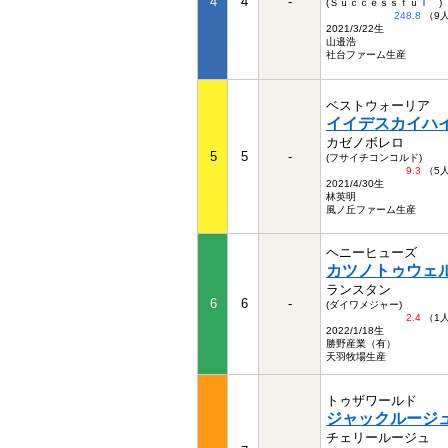
4
4
-
(Ｓｕｃｃｅｓｓｆｕｌ )
248.8
（9
2021/3/22生
山邉浩
社台ファーム生産
ベストウォーリア
イイデスカイハ
カゼノボレロ
5
5
-
(フサイチコンコルド)
9.3
（5
2021/4/30生
林英明
風ノ丘ファーム生産
ヘニーヒューズ
カツノトゥウェ
ランスタン
6
6
-
(ダイワメジャー)
2.4
（1
2022/1/18生
勝野産業（有）
天羽牧場生産
トゥザワールド
ジャックルージ
チェリールージュ