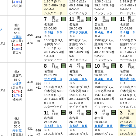
1:36.7 (0.4)
1:38.6 (2.1)
1:36.5 (1.1)
1:38.9 (2.7
【
4.8%
】
38.5 489k 11番
40.1 486k 1番
39.1 485k 1番
40.9 488k
植松則
4-4-4-4
6-5-5-5
5-4-4-3
6-7-8-11
シルクニード
ケイアイカラ
イッツナッシ
ロードリレ
重
重
良
稍
7
11
9
11
12頭
11頭
12頭
11頭
名古屋
名古屋
名古屋
名古屋
牝5
ル
26.06.03
26.05.05
26.04.22
26.04.08
芦毛
Ｂ３組 Ｂ３
デネボラ疾風
Ｂ４組 Ｂ４
Ｂ４組 Ｂ
55.0
456
Ｂ３
Ｂ４
Ｂ４
Ｂ４
加藤聡
463
|
1500右ダ 9人
920右ダ 5人
1500右ダ 9人
1400右ダ 
（名古屋）
+6
474
8人気）
今井貴 55.0
加藤聡 55.0
藤原幹 55.0
藤原幹 55.
【
1.9%
】
1:36.7 (1.9)
58.5 (2.5)
1:37.4 (2.0)
1:34.7 (5.3
【
9.8%
】
40.1 457k 4番
38.5 462k 1番
40.7 457k 9番
43.7 462k
原口次
1-1-1-3
5-6
2-2-2-3
1-1-4-10
デスティニー
タイセイフォ
イッツナッシ
コーラルト
良
稍
良
重
8
4
10
8
11頭
11頭
12頭
12頭
名古屋
名古屋
名古屋
名古屋
牝5
26.05.20
26.05.05
26.04.22
26.04.07
黒鹿毛
ザニア賞 Ｂ
Ｂ５組 Ｂ５
Ｂ４組 Ｂ４
桜月夜（さ
55.0
418
Ｂ３
Ｂ５
Ｂ４
Ｂ１
大畑慧
454
|
1500右ダ 8人
1500右ダ 10人
1500右ダ 7人
2000右ダ 
（名古屋）
+11
434
人気）
◇木之葵 53.0
◇木之葵 53.0
◇木之葵 53.0
◇木之葵 53
【
0.7%
】
1:36.6 (1.9)
1:38.0 (1.5)
1:37.4 (2.0)
2:14.5 (1.1
【
8.7%
】
39.7 443k 8番
39.0 444k 9番
39.6 443k 3番
41.6 446k
植松則
8-8-8-9
11-10-8-9
8-8-8-9
4-5-5-7
スターウッド
ケイアイカラ
イッツナッシ
ワイルドハ
良
稍
稍
良
11
6
5
3
11頭
11頭
11頭
12頭
名古屋
名古屋
名古屋
名古屋
牝4
26.05.20
26.05.05
26.04.08
26.03.23
鹿毛
Ｂ４組 Ｂ４
Ｂ５組 Ｂ５
Ｂ５組 Ｂ５
唐竹公園（
55.0
431
Ｂ４
Ｂ５
Ｂ５
Ｂ２
丹羽克
446
|
1500右ダ 5人
1500右ダ 5人
1500右ダ 7人
1500右ダ 
（名古屋）
+2