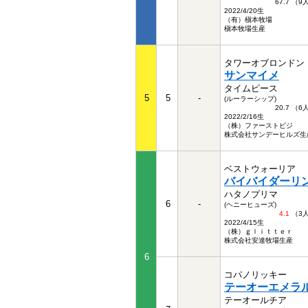
67.7 （
2022/4/20生
（有）槇本牧場
槇本牧場生産
タワーオブロンドン
サンマイメ
タイムピース
5
5
-
(ルーラーシップ)
20.7 （
2022/2/16生
（株）ファーストビジ
株式会社サンデーヒルズ生
ベストウォーリア
バイバイダーリ
ハタノプリマ
6
-
(ヘニーヒューズ)
4.1
（3
2022/4/15生
（株）ｇｌｉｔｔｅｒ
株式会社安達牧場生産
6
コパノリッキー
テーオーエメラ
テーオールチア