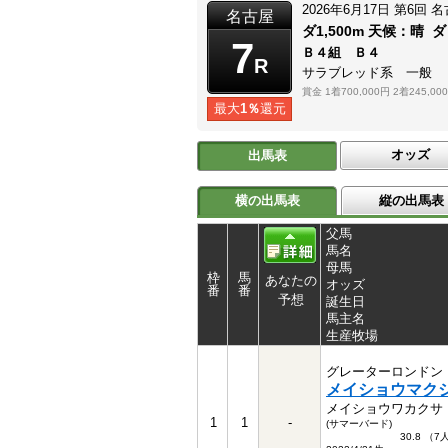
2026年6月17日
第6回
名
名古屋
ダ1,500m
天候：
晴
ダ
7
Ｂ４組 Ｂ４
R
サラブレッド系 一般
賞金
1着700,000円
2着245,00
最大
1％
還元
オッズ
出馬表
横の出馬表
縦の出馬表
父馬
馬名
母馬
枠
馬
あなたの
オッズ
番
番
予想
誕生日
馬主名
生産牧場
グレーターロンドン
メイショウマク
メイショウワカクサ
1
1
-
(サマーバード)
30.8 （