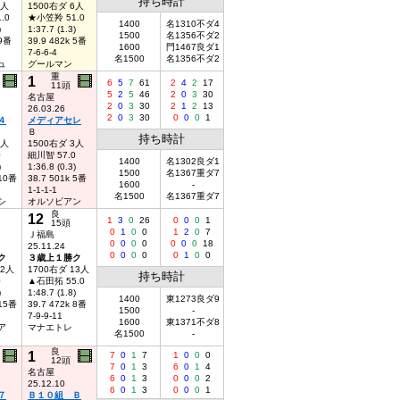
持ち時計
6人
1500右ダ 6人
.0
★小笠羚 51.0
1400
名1310不ダ4
)
1:37.7 (1.3)
1500
名1356不ダ2
 9番
39.9 482k 5番
1600
門1467良ダ1
7-6-6-4
名1500
名1356不ダ2
ュ
グールマン
重
1
6
5
7
61
2
4
2
17
11頭
5
2
5
46
2
0
3
30
名古屋
2
0
3
30
2
1
2
13
26.03.26
2
0
3
30
0
0
0
1
４
メディアセレ
Ｂ
持ち時計
3人
1500右ダ 3人
0
細川智 57.0
1400
名1302良ダ1
)
1:36.8 (0.3)
1500
名1367重ダ7
 10番
38.7 501k 5番
1600
-
1-1-1-1
名1500
名1367重ダ7
シ
オルソビアン
良
12
1
3
0
26
0
0
0
1
15頭
0
1
0
0
1
2
0
7
Ｊ福島
0
0
0
0
0
0
0
18
25.11.24
0
0
0
0
0
1
0
0
ク
３歳上１勝ク
12人
1700右ダ 13人
持ち時計
0
▲石田拓 55.0
)
1:48.7 (1.8)
1400
東1273良ダ9
 15番
39.7 472k 8番
1500
-
7-9-9-11
1600
東1371不ダ8
ア
マナエトレ
名1500
-
良
1
7
0
1
7
1
0
0
0
12頭
7
0
1
3
6
0
1
4
名古屋
6
0
1
3
0
0
0
2
25.12.10
6
0
1
3
0
0
0
1
７
Ｂ１０組 Ｂ