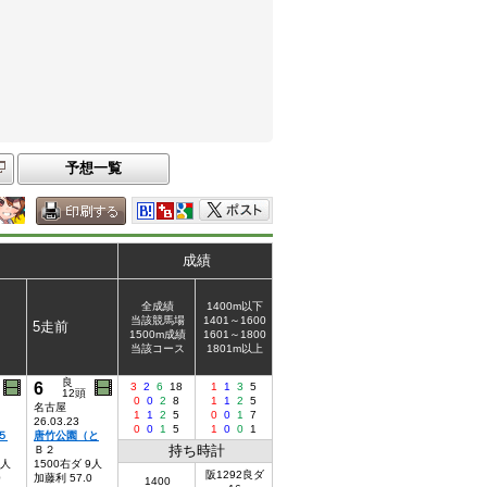
予想一覧
成績
全成績
1400m以下
当該競馬場
1401～1600
5走前
1500m成績
1601～1800
当該コース
1801m以上
良
6
3
2
6
18
1
1
3
5
12頭
0
0
2
8
1
1
2
5
名古屋
1
1
2
5
0
0
1
7
26.03.23
0
0
1
5
1
0
0
1
５
唐竹公園（と
持ち時計
Ｂ２
8人
1500右ダ 9人
阪1292良ダ
0
加藤利 57.0
1400