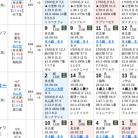
|
1500右ダ 7人
1500右ダ 4人
1700右ダ 6人
1700右ダ 
（名古屋）
+1
495
5人気）
★小笠羚 51.0
★小笠羚 51.0
★小笠羚 51.0
★小笠羚 51
【
2.9%
】
1:35.6 (0.6)
1:38.1 (1.2)
1:50.9 (0.3)
1:51.3 (1.3
【
25.9%
】
38.9 484k 10番
39.6 475k 5番
40.3 480k 6番
40.5 479k
竹下直
5-5-5-3
4-4-4-4
4-3-4-1
4-4-4-5
トゥーナフォ
ピコブルー
ラブリーセナ
ダイタエリ
重
良
稍
良
9
9
11
12
12頭
11頭
11頭
12頭
ッツ
名古屋
名古屋
名古屋
名古屋
牡6
26.06.03
26.05.20
26.05.05
26.04.22
栗毛
Ｂ４組 Ｂ４
Ｂ４組 Ｂ４
Ｂ５組 Ｂ５
Ｂ４組 Ｂ
57.0
468
Ｂ４
Ｂ４
Ｂ５
Ｂ４
細川智
494
|
1500右ダ 12人
1500右ダ 10人
1500右ダ 6人
1500右ダ 
（名古屋）
+6
501
人気）
細川智 57.0
細川智 57.0
細川智 57.0
細川智 57.
【
1.4%
】
1:38.8 (3.1)
1:38.3 (2.0)
1:39.2 (2.7)
1:39.2 (3.8
【
9.3%
】
41.8 488k 7番
40.3 495k 1番
40.2 493k 10番
41.6 493k
植松則
7-7-7-9
1-1-2-5
7-7-8-11
3-4-6-12
ボル
シルクニード
ケイアイカラ
イッツナッ
稍
重
良
稍
2
14
10
13
12頭
15頭
15頭
15頭
名古屋
Ｊ新潟
Ｊ福島
Ｊ中山
セ7
ロー
26.06.04
26.05.02
26.04.19
26.03.29
栗毛
ヌサカン大空
４歳上１勝ク
４歳上１勝ク
４歳上１勝
57.0
483
Ｂ５
1800左ダ 13人
1700右ダ 10人
1800右ダ 
丸山真
484
|
2000右ダ 4人
菊澤一 58.0
◇今村聖 56.0
小沢大 58.
（名古屋）
+1
500
人気）
丸山真 57.0
1:58.8 (3.6)
1:47.1 (2.0)
1:56.7 (2.9
【
0.0%
】
2:13.0 (0.6)
44.3 474k 6番
38.5 478k 1番
42.1 486k
【
0.0%
】
39.9 483k 5番
3-3-3-4
8-9-10-10
2-2-4-5
坂口義
10-7-6-3
レッドイステ
ジェシーテソ
フェスタリ
ロックマジェ
重
重
良
重
10
1
4
1
12頭
10頭
10頭
12頭
ォリ
名古屋
名古屋
名古屋
名古屋
セ4
ト
26.06.03
26.05.22
26.05.07
25.12.22
黒鹿毛
Ｂ４組 Ｂ４
Ｂ１０組 Ｂ
Ｂ１０組 Ｂ
Ｂ７組 Ｂ
57.0