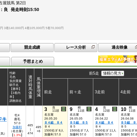
古屋競馬
第2日
：
良
発走時刻
15:50
0円
3着140,000円
4着105,000円
5着70,000円
競走成績
レース分析
過去映像
予想まとめ
前5走
性齢
連
毛色
馬
対
負担重量
体
時
騎手名
重
馬
【勝率】
増
前走
前々走
3走前
4走前
体
【3着内
減
重
率】
調教師名
良
稍
良
稍
3
9
4
10
11頭
11頭
12頭
11頭
名古屋
名古屋
名古屋
名古屋
牡4
ジキ
26.05.20
26.05.05
26.04.22
26.04.08
鹿毛
Ｂ４組 Ｂ４
Ｂ５組 Ｂ５
Ｂ４組 Ｂ４
Ｂ５組 Ｂ
57.0
465
Ｂ４
Ｂ５
Ｂ４
Ｂ５
加藤利
495
|
1500右ダ 8人
1500右ダ 7人
1500右ダ 11人
1500右ダ 
（名古屋）
+6
474
7人気）
加藤利 57.0
加藤利 57.0
加藤利 57.0
加藤利 57.
【
1.3%
】