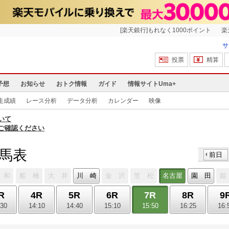
[楽天銀行]もれなく1000ポイント
楽
サ
投票
精算
予想
お知らせ
おトク情報
ガイド
情報サイトUma+
走成績
レース分析
データ分析
カレンダー
映像
いて
ご確認ください
出馬表
前日
 和
船 橋
大 井
川 崎
金 沢
笠 松
名古屋
園 田
姫
R
4R
5R
6R
7R
8R
9
:30
14:10
14:40
15:10
15:50
16:25
16: