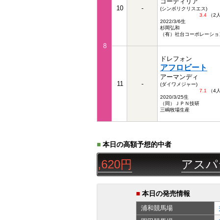
コーディリア
10
-
(シンボリクリスエス)
3.4
（2
2022/3/6生
杉岡弘和
（有）社台コーポレーショ
8
ドレフォン
アフロビート
アーマンディ
11
-
(ダイワメジャー)
7.1
（4
2020/3/25生
（同）ＪＰＮ技研
三嶋牧場生産
■
本日の高額予想的中者
△◯
三連単
44,620円
アスパラ金
■
本日の発売情報
浦和
競馬場