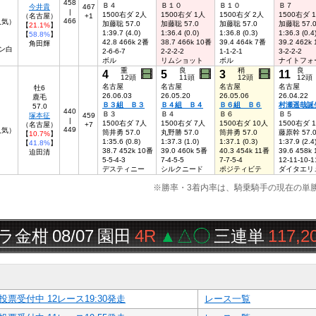
458
Ｂ４
Ｂ１０
Ｂ１０
Ｂ７
今井貴
467
|
1500右ダ 2人
1500右ダ 1人
1500右ダ 2人
1500右ダ 
（名古屋）
+1
466
人気）
加藤聡 57.0
加藤聡 57.0
加藤聡 57.0
加藤聡 57.
【
21.1%
】
1:39.7 (4.0)
1:36.4 (0.0)
1:36.8 (0.3)
1:36.3 (0.4
【
58.8%
】
42.8 466k 2番
38.7 466k 10番
39.4 464k 7番
39.2 462k
角田輝
ン白
2-6-6-7
2-2-2-2
1-1-2-1
3-2-2-2
ボル
リムショット
ボル
ナイトフォ
重
良
稍
良
4
5
3
11
12頭
11頭
12頭
12頭
名古屋
名古屋
名古屋
名古屋
牡6
26.06.03
26.05.20
26.05.06
26.04.22
鹿毛
Ｂ３組 Ｂ３
Ｂ４組 Ｂ４
Ｂ６組 Ｂ６
村瀬遥哉誕
57.0
440
Ｂ３
Ｂ４
Ｂ６
Ｂ５
塚本征
459
|
1500右ダ 7人
1500右ダ 7人
1500右ダ 10人
1500右ダ 
（名古屋）
+7
449
人気）
筒井勇 57.0
丸野勝 57.0
筒井勇 57.0
藤原幹 57.
【
10.7%
】
1:35.6 (0.8)
1:37.3 (1.0)
1:37.1 (0.3)
1:37.9 (2.4
【
41.8%
】
38.7 452k 10番
39.0 460k 5番
40.3 454k 11番
39.6 458k
迫田清
5-5-4-3
7-4-5-5
7-7-5-4
12-11-10-1
デスティニー
シルクニード
ポジティビテ
ダイタエリ
※勝率・3着内率は、騎乗騎手の現在の単
柑
08/07
園田
4R
▲△◯
三連単
117,200円
投票受付中 12レース19:30発走
レース一覧