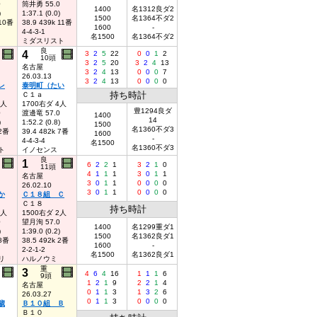
0
筒井勇 55.0
1400
名1312良ダ2
)
1:37.1 (0.0)
1500
名1364不ダ2
 10番
38.9 439k 11番
1600
-
4-4-3-1
名1500
名1364不ダ2
ミダスリスト
良
4
3
2
5
22
0
0
1
2
10頭
3
2
5
20
3
2
4
13
名古屋
3
2
4
13
0
0
0
7
26.03.13
3
2
4
13
0
0
0
0
レ
泰明町（たい
持ち時計
Ｃ１ａ
5人
1700右ダ 4人
豊1294良ダ
0
渡邊竜 57.0
1400
14
)
1:52.2 (0.8)
1500
名1360不ダ3
 2番
39.4 482k 7番
1600
-
4-4-3-4
名1500
名1360不ダ3
ト
イノセンス
良
1
6
2
2
1
3
2
1
0
11頭
4
1
1
1
3
0
1
1
名古屋
3
0
1
1
0
0
0
0
26.02.10
3
0
1
1
0
0
0
0
か
Ｃ１８組 Ｃ
Ｃ１８
持ち時計
2人
1500右ダ 2人
0
望月洵 57.0
1400
名1299重ダ1
)
1:39.0 (0.2)
1500
名1362良ダ1
 8番
38.5 492k 2番
1600
-
2-2-1-2
名1500
名1362良ダ1
リ
ハルノウミ
重
3
4
6
4
16
1
1
1
6
9頭
1
2
1
9
2
2
1
4
名古屋
0
1
1
3
1
3
2
6
26.03.27
0
1
1
3
0
0
0
0
歳
Ｂ１０組 Ｂ
Ｂ１０