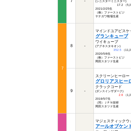
7
-
(シニスターミニスター)
17.2 （
2021/2/25生
（株）ファーストビジ
ヤナガワ牧場生産
マインドユアビスケ
グランキューブ
ワイキューブ
8
-
(アグネスタキオン)
352.5
（11
2020/5/8生
（株）ファーストビジ
岡田スタツド生産
7
スクリーンヒーロー
グロリアスヒー
クラックコード
9
-
(ダンスインザダーク)
2.6
（1
2019/5/7生
（同）ＪＰＮ技研
岡田スタツド生産
マジェスティックウ
アールオブケン