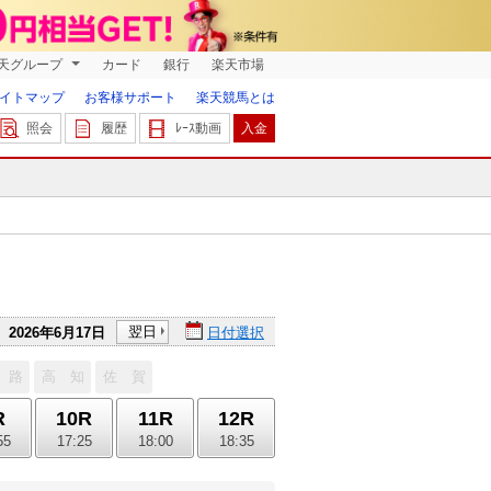
天グループ
カード
銀行
楽天市場
イトマップ
お客様サポート
楽天競馬とは
照会
履歴
ﾚｰｽ動画
入金
翌日
2026年6月17日
日付選択
 路
高 知
佐 賀
R
10R
11R
12R
55
17:25
18:00
18:35