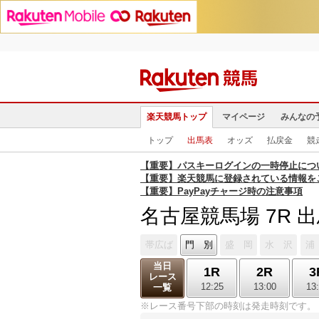
楽天競馬トップ
マイページ
みんなの
トップ
出馬表
オッズ
払戻金
競
【重要】パスキーログインの一時停止につ
【重要】楽天競馬に登録されている情報を
【重要】PayPayチャージ時の注意事項
名古屋競馬場 7R 
帯広ば
門 別
盛 岡
水 沢
浦
当日
1R
2R
3
レース
12:25
13:00
13
一覧
※レース番号下部の時刻は発走時刻です。