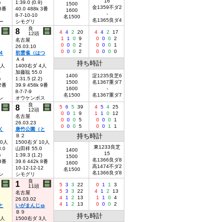
16
)
1:39.0 (0.9)
1500
金1359不ダ2
 8番
40.0 488k 3番
1600
-
8-7-10-10
名1500
名1365良ダ4
ー
シモグリ
良
8
4
4
2
20
4
4
2
17
12頭
1
1
0
9
0
0
0
2
名古屋
0
0
0
2
0
0
0
1
26.03.10
0
0
0
2
0
0
0
0
４
初雲雀（はつ
Ａ４
持ち時計
5人
1400右ダ 4人
0
加藤聡 55.0
1400
淀1235良芝6
)
1:31.5 (2.2)
1500
名1367重ダ7
 2番
39.9 458k 9番
1600
-
8-7-7-9
名1500
名1367重ダ7
レ
オウケンボス
良
8
5
6
5
39
4
5
4
25
12頭
0
0
1
9
1
1
0
12
名古屋
0
0
0
5
0
0
0
1
26.03.23
0
0
0
5
0
0
1
1
く
唐竹公園（と
持ち時計
Ｂ２
10人
1500右ダ 10人
東1233良芝
.0
山田祥 55.0
1400
15
)
1:39.3 (1.2)
1500
名1366良ダ8
 3番
39.6 442k 8番
1600
高1474不ダ2
10-12-12-12
名1500
名1366良ダ8
ン
シモグリ
良
1
5
3
3
22
0
1
1
3
11頭
5
3
3
22
4
1
2
13
名古屋
4
1
2
13
1
1
0
4
26.03.02
4
1
2
13
0
0
0
2
と
いがまんじゅ
Ｂ９
持ち時計
7人
1500右ダ 3人