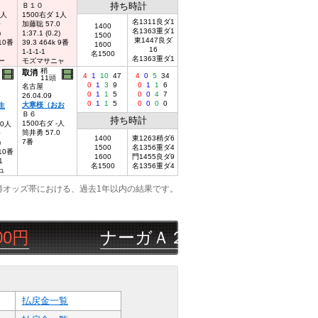
持ち時計
Ｂ１０
1人
1500右ダ 1人
名1311良ダ1
0
加藤聡 57.0
1400
名1363重ダ1
)
1:37.1 (0.2)
1500
東1447良ダ
 10番
39.3 464k 9番
1600
16
1-1-1-1
名1500
名1363重ダ1
ー
モズマサニャ
稍
取消
4
1
10
47
4
0
5
34
11頭
0
1
3
9
0
1
1
6
名古屋
0
1
1
5
0
0
4
7
26.04.09
0
1
1
5
0
0
0
0
大寒桜（おお
生
Ｂ６
持ち時計
1500右ダ -人
10人
筒井勇 57.0
0
1400
東1263稍ダ6
7番
)
1500
名1356重ダ4
 10番
1600
門1455良ダ9
1
名1500
名1356重ダ4
ュ
勝オッズ帯における、過去1年以内の結果です。
ナーガＡ２４
08/07
園田
4R
△◯
払戻金一覧