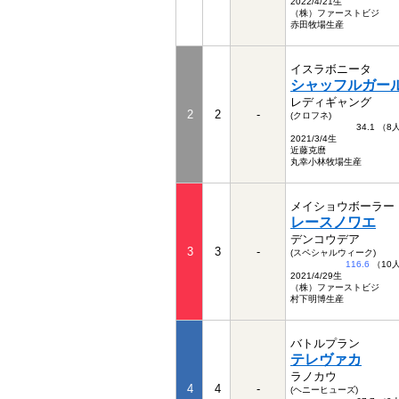
2022/4/21生
（株）ファーストビジ
赤田牧場生産
イスラボニータ
シャッフルガー
レディギャング
2
2
-
(クロフネ)
34.1 （
2021/3/4生
近藤克麿
丸幸小林牧場生産
メイショウボーラー
レースノワエ
デンコウデア
3
3
-
(スペシャルウィーク)
116.6
（10
2021/4/29生
（株）ファーストビジ
村下明博生産
バトルプラン
テレヴァカ
ラノカウ
4
4
-
(ヘニーヒューズ)