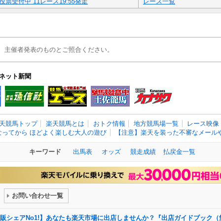
投票受付中 11レース19:55発走
レース一覧
、主催者発表のものとご照合ください。
ネット新聞
天競馬トップ
楽天競馬とは
おトク情報
地方競馬場一覧
レース映像
なってから ほどよく楽しむ大人の遊び
【注意】楽天を装った不審なメールや
キーワード
出馬表
オッズ
競走成績
払戻金一覧
お問い合わせ一覧
販シェアNo1!】あなたも楽天市場に出店しませんか？『出店ガイドブック（