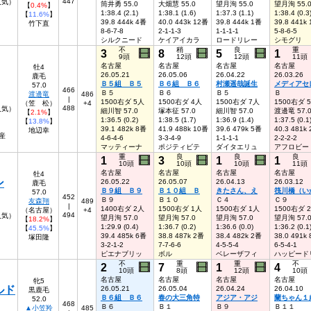
447
9人気）
筒井勇 55.0
大畑慧 55.0
望月洵 55.0
望月洵 55.
【
0.4%
】
1:38.4 (2.1)
1:38.1 (1.6)
1:37.3 (1.1)
1:38.4 (0.3
【
11.6%
】
39.8 444k 4番
40.0 443k 12番
39.8 444k 1番
39.8 441k
竹下直
8-6-7-8
2-1-1-3
1-1-1-1
5-8-6-5
シルクニード
ケイアイカラ
ロードリレー
シモグリ
不
稍
良
重
3
8
5
1
9頭
12頭
12頭
11頭
名古屋
名古屋
名古屋
名古屋
牡4
26.05.21
26.05.06
26.04.22
26.03.26
鹿毛
Ｂ５組 Ｂ５
Ｂ６組 Ｂ６
村瀬遥哉誕生
メディアセ
57.0
466
Ｂ５
Ｂ６
Ｂ５
Ｂ
渡邊竜
486
|
1500右ダ 5人
1500右ダ 4人
1500右ダ 7人
1500右ダ 
（笠 松）
+4
488
6人気）
細川智 57.0
塚本征 57.0
細川智 57.0
渡邊竜 57.
【
2.1%
】
1:36.5 (0.2)
1:38.5 (1.7)
1:36.9 (1.4)
1:37.5 (0.1
【
13.8%
】
39.1 482k 8番
41.9 488k 10番
39.6 479k 5番
40.3 481k
地辺幸
産
4-6-4-6
3-3-4-9
1-1-1-1
2-2-2-2
マッティーナ
ポジティビテ
ダイタエリュ
アフロビー
重
良
良
良
1
3
1
1
10頭
10頭
10頭
11頭
名古屋
名古屋
名古屋
名古屋
牡4
ン
26.05.22
26.05.07
26.04.13
26.03.12
鹿毛
Ｂ９組 Ｂ９
Ｂ１０組 Ｂ
きたさん、え
筏川橋（い
57.0
452
Ｂ９
Ｂ１０
Ｃ４
Ｃ９
友森翔
489
|
1400右ダ 2人
1500右ダ 1人
1500右ダ 1人
1500右ダ 
（名古屋）
+4
494
人気）
望月洵 57.0
望月洵 57.0
望月洵 57.0
望月洵 57.
【
18.2%
】
1:29.9 (0.4)
1:36.7 (0.2)
1:36.6 (0.0)
1:36.2 (0.1
【
45.5%
】
39.4 485k 6番
38.8 487k 2番
38.4 482k 2番
38.0 491k
塚田隆
3-2-1-2
7-7-6-6
4-5-5-4
6-5-4-1
ピエナブリッ
ボル
ベレーザフィ
ハッピード
不
重
重
不
2
7
1
4
10頭
8頭
12頭
10頭
名古屋
名古屋
名古屋
名古屋
牝5
ルド
26.05.21
26.05.04
26.04.24
26.04.10
黒鹿毛
Ｂ６組 Ｂ６
春の大三角特
アジア・アジ
蘭ちゃん１
52.0
468
Ｂ６
Ｂ１
Ｂ９
Ｂ１１
▲小笠羚
485