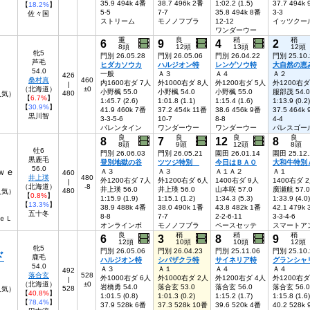
35.9 494k 4番
38.7 496k 2番
1:02.2 (1.5)
37.7 494k
【
18.2%
】
5-5
7-7
35.8 494k 8番
3-3
佐々国
ストリーム
モノノフブラ
12-12
イッツクー
ワンダーウー
重
良
稍
稍
6
9
4
2
8頭
12頭
13頭
12頭
牝5
門別 26.05.28
門別 26.05.06
門別 26.04.22
門別 25.10.
芦毛
ヒダカソウカ
ハルジオン特
レンゲソウ特
大自然の恵
54.0
一般
Ａ３
Ａ４
Ａ２
426
桑村真
460
内1600右ダ 7人
外1000右ダ 8人
外1200右ダ 5人
外1200右ダ
|
（北海道）
±0
小野楓 55.0
小野楓 54.0
小野楓 55.0
服部茂 54.0
480
5人気）
【
6.7%
】
1:45.7 (2.6)
1:01.8 (1.1)
1:15.4 (1.6)
1:13.9 (0.2)
【
30.9%
】
41.9 460k 7番
37.2 454k 11番
38.6 456k 9番
37.5 464k
黒川智
3-3-5-6
10-7
8-8
4-4
バレンタイン
ワンダーウー
ワンダーウー
パレスゴー
良
良
良
良
8
7
12
8
8頭
9頭
12頭
8頭
牡6
門別 26.06.03
門別 26.05.21
園田 26.01.14
園田 25.12.
黒鹿毛
登別地獄の谷
ツツジ特別
今日はＢＡＯ
大和牛特別
56.0
ｗｅ
Ａ３
Ａ３
Ａ１Ａ２
Ａ１
460
井上瑛
480
外1200右ダ 7人
外1200右ダ 6人
1400右ダ 9人
1400右ダ 
|
（北海道）
-8
井上瑛 56.0
井上瑛 56.0
山本咲 57.0
廣瀬航 57.0
480
人気）
【
0.8%
】
1:15.9 (1.9)
1:15.1 (1.2)
1:34.3 (5.3)
1:33.9 (4.0)
【
13.3%
】
38.9 488k 4番
38.0 490k 1番
43.8 482k 1番
42.1 479k
五十冬
8-8
7-7
2-2-6-11
3-3-4-6
ｅＬ
オンラインボ
モノノフブラ
ペースセッテ
スマートア
良
稍
稍
稍
6
3
8
9
12頭
10頭
10頭
12頭
牝5
門別 26.05.06
門別 26.04.23
門別 25.11.06
門別 25.10.
ド
鹿毛
ハルジオン特
シバザクラ特
サイネリア特
グランシャ
54.0
Ａ３
Ａ１
Ａ４
Ａ４
492
落合玄
528
外1000右ダ 6人
外1000右ダ 2人
外1200右ダ 4人
外1200右ダ
|
（北海道）
±0
岩橋勇 54.0
落合玄 53.0
落合玄 56.0
落合玄 56.0
528
人気）
【
40.8%
】
1:01.5 (0.8)
1:01.3 (0.2)
1:15.2 (1.7)
1:15.8 (1.6)
【
78.4%
】
37.9 528k 6番
37.3 528k 10番
39.6 520k 4番
40.2 528k