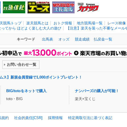
天競馬トップ
楽天競馬とは
おトク情報
地方競馬場一覧
レース映像
なってから ほどよく楽しむ大人の遊び
【注意】楽天を装った不審なメールや
キーワード
出馬表
オッズ
競走成績
払戻金一覧
お問い合わせ一覧
ドリームス】新規会員登録で1,000ポイントプレゼント！
BIG/totoをネットで購入
ナンバーズの購入が可能！
toto・BIG
楽天×宝くじ
馬規約
社会的責任[CSR]
採用情報
特定商取引法に基づく表記