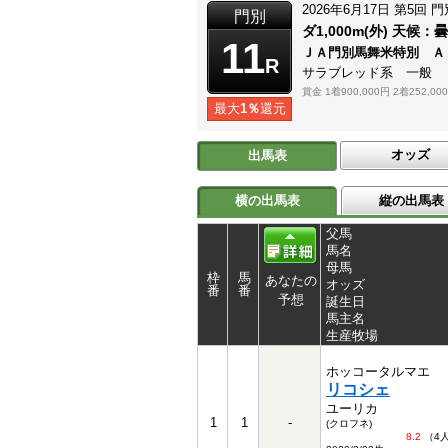
2026年6月17日
第5回
門
門別
ダ1,000m(外)
天候：
曇
11
ＪＡ門別馬舞米特別 Ａ
R
サラブレッド系 一般
賞金
1着900,000円
2着252,00
最大
1％
還元
オッズ
出馬表
横の出馬表
縦の出馬表
父馬
馬名
母馬
枠
馬
あなたの
オッズ
番
番
予想
誕生日
馬主名
生産牧場
ホッコータルマエ
リコシェ
ユーリカ
1
1
-
(クロフネ)
8.2
（4