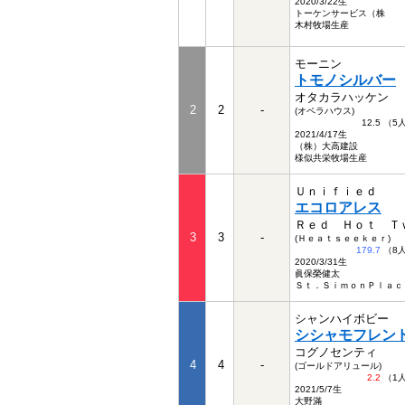
2020/3/22生
トーケンサービス（株
木村牧場生産
モーニン
トモノシルバー
オタカラハッケン
2
2
-
(オペラハウス)
12.5 （
2021/4/17生
（株）大高建設
様似共栄牧場生産
Ｕｎｉｆｉｅｄ
エコロアレス
Ｒｅｄ Ｈｏｔ Ｔ
3
3
-
(Ｈｅａｔｓｅｅｋｅｒ)
179.7
（8
2020/3/31生
眞保榮健太
Ｓｔ．ＳｉｍｏｎＰｌａｃ
シャンハイボビー
シシャモフレン
コグノセンティ
4
4
-
(ゴールドアリュール)
2.2
（1
2021/5/7生
大野滿