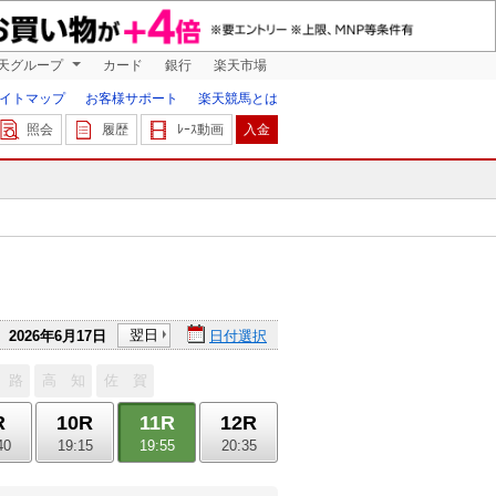
天グループ
カード
銀行
楽天市場
イトマップ
お客様サポート
楽天競馬とは
照会
履歴
ﾚｰｽ動画
入金
翌日
2026年6月17日
日付選択
 路
高 知
佐 賀
R
10R
11R
12R
40
19:15
19:55
20:35