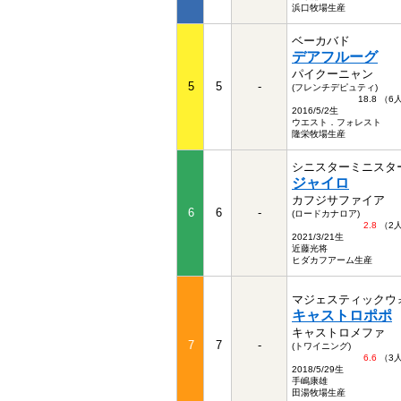
浜口牧場生産
ベーカバド
デアフルーグ
パイクーニャン
5
5
-
(フレンチデピュティ)
18.8 （
2016/5/2生
ウエスト．フォレスト
隆栄牧場生産
シニスターミニスタ
ジャイロ
カフジサファイア
6
6
-
(ロードカナロア)
2.8
（2
2021/3/21生
近藤光将
ヒダカフアーム生産
マジェスティックウ
キャストロポポ
キャストロメファ
7
7
-
(トワイニング)
6.6
（3
2018/5/29生
手嶋康雄
田湯牧場生産