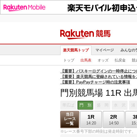
楽天競馬トップ
マイページ
みんなの
トップ
出馬表
オッズ
払戻金
競
【重要】パスキーログインの一時停止につ
【重要】楽天競馬に登録されている情報を
【重要】PayPayチャージ時の注意事項
門別競馬場 11R 出
帯広ば
門 別
盛 岡
水 沢
浦
当日
1R
2R
3
レース
14:20
14:50
15
一覧
※レース番号下部の時刻は発走時刻です。