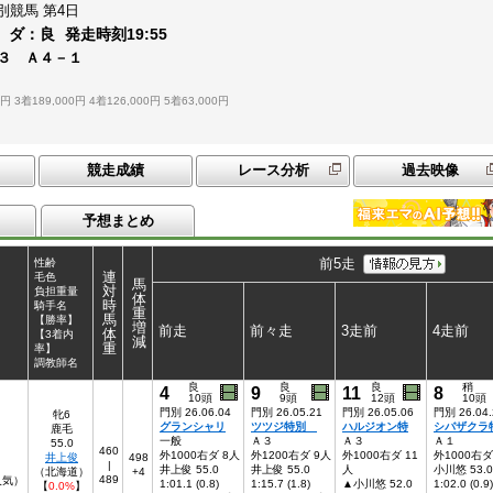
別競馬
第4日
ダ：
良
発走時刻
19:55
３ Ａ４－１
0円
3着189,000円
4着126,000円
5着63,000円
競走成績
レース分析
過去映像
予想まとめ
前5走
性齢
連
毛色
馬
対
負担重量
体
時
騎手名
重
馬
【勝率】
増
前走
前々走
3走前
4走前
体
【3着内
減
重
率】
調教師名
良
良
良
稍
4
9
11
8
10頭
9頭
12頭
10頭
門別 26.06.04
門別 26.05.21
門別 26.05.06
門別 26.04.
牝6
グランシャリ
ツツジ特別
ハルジオン特
シバザクラ
鹿毛
一般
Ａ３
Ａ３
Ａ１
55.0
460
外1000右ダ 8人
外1200右ダ 9人
外1000右ダ 11
外1000右ダ
井上俊
498
|
井上俊 55.0
井上俊 55.0
人
小川悠 53.0
（北海道）
+4
489
人気）
1:01.1 (0.8)
1:15.7 (1.8)
▲小川悠 52.0
1:02.0 (0.9)
【
0.0%
】