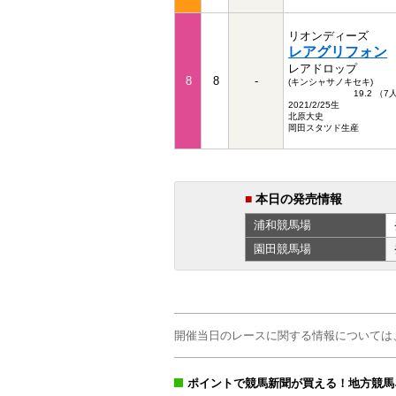
リオンディーズ
レアグリフォン
レアドロップ
8
8
-
(キンシャサノキセキ)
19.2 （
2021/2/25生
北原大史
岡田スタツド生産
■
本日の発売情報
浦和
競馬場
園田
競馬場
開催当日のレースに関する情報については
ポイントで競馬新聞が買える！地方競馬