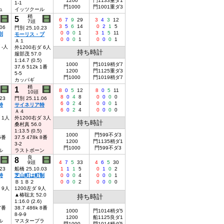
1200
門1133重ダ1
1-1
門1000
門1001重ダ3
ュ
イッツクール
稍
5
6
7
9
29
3
4
3
12
7頭
3
5
6
14
0
2
1
5
06
門別 25.10.23
0
0
0
1
3
1
5
11
別
モーリス・プ
0
0
0
1
0
0
0
1
Ａ１
 -人
外1200右ダ 6人
持ち時計
服部茂 57.0
1:14.7 (0.5)
1000
門1019稍ダ7
37.6 512k 1番
1200
門1125重ダ3
5-5
門1000
門1019稍ダ7
カッパギ
稍
1
8
0
5
12
8
0
5
11
10頭
8
0
4
8
0
0
0
0
23
門別 25.11.06
6
0
2
4
0
0
0
1
特
サイネリア特
6
0
2
4
0
0
0
0
Ａ４
 1人
外1200右ダ 3人
持ち時計
桑村真 56.0
1:13.5 (0.5)
1000
門599不ダ3
 5番
37.5 478k 8番
1200
門1135稍ダ1
3-2
門1000
門599不ダ3
ル
ラストボーン
良
8
9頭
4
7
5
33
4
6
5
30
23
船橋 25.10.03
1
1
1
5
0
1
0
2
特
芝山町は町制
0
0
0
4
0
0
0
1
Ｂ１Ｂ２
0
0
0
2
0
0
0
0
 9人
1200左ダ 9人
▲椿聡太 52.0
持ち時計
1:16.0 (2.6)
 7番
38.7 486k 8番
1000
門1014稍ダ5
8-9-9
1200
船1125良ダ1
ル
マスタープラ
門1000
門1014稍ダ5