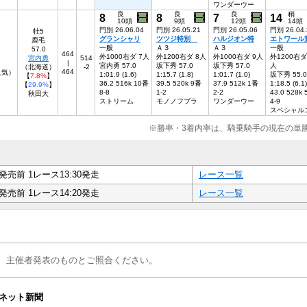
ワンダーウー
良
良
良
稍
8
8
7
14
10頭
9頭
12頭
14頭
門別 26.06.04
門別 26.05.21
門別 26.05.06
門別 26.04.
牡5
グランシャリ
ツツジ特別
ハルジオン特
エトワール
鹿毛
一般
Ａ３
Ａ３
一般
57.0
464
外1000右ダ 7人
外1200右ダ 8人
外1000右ダ 9人
外1200右ダ
宮内勇
514
|
宮内勇 57.0
坂下秀 57.0
坂下秀 57.0
人
（北海道）
-2
464
7人気）
1:01.9 (1.6)
1:15.7 (1.8)
1:01.7 (1.0)
坂下秀 55.0
【
7.8%
】
36.2 516k 10番
39.5 520k 9番
37.9 512k 1番
1:18.5 (6.1)
【
29.9%
】
8-8
1-2
2-2
43.0 528k
秋田大
ストリーム
モノノフブラ
ワンダーウー
4-9
スペシャル
※勝率・3着内率は、騎乗騎手の現在の単
発売前 1レース13:30発走
レース一覧
発売前 1レース14:20発走
レース一覧
、主催者発表のものとご照合ください。
ネット新聞