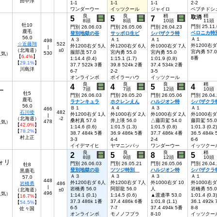
田中淳
1-1
1-1
1-1
2-2
ワンダーウー
イッツクール
ジャイロ
ペプチドシ
良
良
稍
稍
5
5
7
取消
8頭
8頭
10頭
11頭
牡10
門別 25.11.
門別 26.06.03
門別 26.05.06
門別 26.04.23
鹿毛
ベロニカ特
登別地獄の谷
サッポロ生ビ
シバザクラ特
56.0
Ａ１
Ａ３
Ａ１
Ａ１
498
☆近藤翔
522
外1200右ダ
外1200右ダ 5人
外1200右ダ 6人
外1000右ダ 7人
|
（北海道）
±0
宮内勇 57.0
服部茂 57.0
宮内勇 55.0
宮内勇 55.0
530
6人気）
【
6.4%
】
8番
1:14.4 (0.4)
1:15.1 (1.7)
1:01.9 (0.8)
【
29.1%
】
37.7 522k 3番
39.8 524k 2番
37.4 534k 2番
川島洋
6-7
2-2
3-5
オンラインボ
ボイラーハウ
イッツクール
良
良
良
稍
4
4
5
4
7頭
7頭
12頭
10頭
ー
牡5
門別 26.06.03
門別 26.05.20
門別 26.05.06
門別 26.04.
鹿毛
ラナンキュラ
ホクレンえん
ハルジオン特
シバザクラ
56.0
Ｂ１
Ａ４
Ａ３
Ａ１
466
石川倭
482
外1200右ダ 1人
外1000右ダ 2人
外1000右ダ 2人
外1000右ダ
|
（北海道）
-2
桑村真 57.0
井上瑛 56.0
△藤田駕 54.0
藤田駕 55.0
478
人気）
【
42.0%
】
1:14.6 (0.6)
1:01.5 (1.3)
1:01.5 (0.8)
1:01.3 (0.2)
【
78.2%
】
38.7 484k 5番
36.9 486k 5番
37.7 486k 4番
36.5 484k
村上正
3-3
4-4
2-4
6-6
イイデマイヒ
ヤマニンパッ
ワンダーウー
イッツクー
良
良
良
稍
2
5
8
5
8頭
9頭
12頭
10頭
ォリ
門別 26.06.03
門別 26.05.21
門別 26.05.06
門別 26.04.
牡8
登別地獄の谷
ツツジ特別
ハルジオン特
シバザクラ
黒鹿毛
Ａ３
Ａ３
Ａ３
Ａ１
57.0
448
外1200右ダ 6人
外1200右ダ 7人
外1000右ダ 10
外1000右ダ
岩橋勇
486
|
岩橋勇 56.0
阿部龍 56.0
人
岩橋勇 55.0
（北海道）
±0
496
人気）
1:14.1 (0.1)
1:14.5 (0.6)
▲渡邊準 53.0
1:01.4 (0.3)
【
16.7%
】
37.3 486k 1番
37.4 486k 6番
1:01.8 (1.1)
36.1 492k
【
54.5%
】
6-5
7-7
37.4 494k 5番
8-8
佐々国
オンラインボ
モノノフブラ
8-10
イッツクー