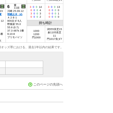
重
6
3
0
0
14
3
0
0
13
11頭
0
0
0
4
0
0
0
0
23
川崎 25.09.12
3
0
0
3
0
0
0
1
賞
明鏡止水（め
0
0
0
2
0
0
0
0
Ａ２Ｂ１
 12
900左ダ 6人
持ち時計
野畑凌 55.0
55.6 (0.7)
潟555良芝15
37.3 487k 3番
1000
倉1105良芝
 5番
9-10-9
1200
11
プリモパイソ
門1000
門1017良ダ7
エ
勝オッズ帯における、過去1年以内の結果です。
このページの先頭へ