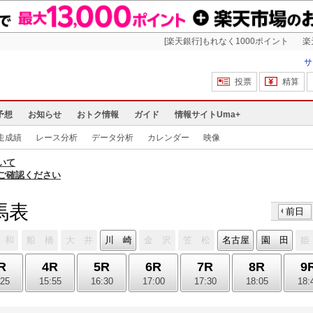
[楽天銀行]もれなく1000ポイント
楽
サ
投票
精算
予想
お知らせ
おトク情報
ガイド
情報サイトUma+
走成績
レース分析
データ分析
カレンダー
映像
いて
ご確認ください
馬表
前日
 和
船 橋
大 井
川 崎
金 沢
笠 松
名古屋
園 田
姫
R
4R
5R
6R
7R
8R
9
:25
15:55
16:30
17:00
17:30
18:05
18: