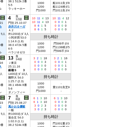
 9番
38.1 512k 2番
1000
船1011良ダ8
5-5
1200
船1124稍ダ1
ル
ラッキーホー
門1000
門1011良ダ4
良
4
10
11
4
13
10
11
4
12
12頭
10
11
4
13
0
0
0
1
21
門別 25.10.07
8
6
1
5
0
0
0
0
み
赤井川オーガ
8
6
1
5
0
0
0
0
Ａ２
 5人
外1200右ダ 3人
持ち時計
☆阿岸潤 53.0
1:14.6 (1.8)
1000
門599不ダ4
 9番
38.0 472k 5番
1200
門1138稍ダ5
6-5
門1000
門599不ダ4
ル
ベラジオゼロ
良
13
3
2
1
18
3
2
1
16
14頭
0
0
0
3
0
0
0
1
16
Ｊ東京
0
0
0
0
0
0
0
1
Ａ
25.11.16
0
0
0
0
0
0
0
0
銀嶺Ｓ ３
2人
1400左ダ 10人
持ち時計
團野大 54.0
1:25.7 (2.3)
1000
-
 3番
38.1 484k 8番
1200
豊1101良芝9
5-6
門1000
-
ン
ダノンフィー
良
7
6
1
3
10
6
1
3
10
8頭
6
1
3
10
0
0
0
0
23
門別 25.08.27
3
0
2
3
0
0
0
0
リ
風かおる優駿
3
0
2
3
0
0
0
0
一般
 5人
外1000右ダ 3人
持ち時計
落合玄 54.0
1:02.0 (1.1)
1000
門1001重ダ3
 9番
38.2 524k 8番