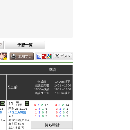
予想一覧
成績
全成績
1400m以下
当該競馬場
1401～1600
5走前
1000m成績
1601～1800
当該コース
1801m以上
稍
11
11頭
6
5
2
17
3
3
2
14
23
門別 25.11.06
1
4
1
6
3
2
0
1
特
ベロニカ特別
1
2
0
4
0
0
0
0
Ａ１
1
2
0
3
0
0
0
2
 6人
外1200右ダ 9人
亀井洋 53.0
持ち時計
1:14.8 (1.7)