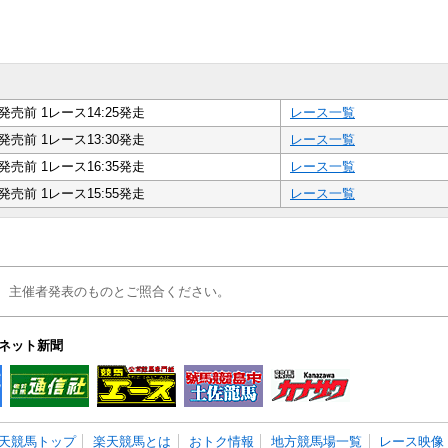
発売前 1レース14:25発走
レース一覧
発売前 1レース13:30発走
レース一覧
発売前 1レース16:35発走
レース一覧
発売前 1レース15:55発走
レース一覧
、主催者発表のものとご照合ください。
ネット新聞
天競馬トップ
楽天競馬とは
おトク情報
地方競馬場一覧
レース映像