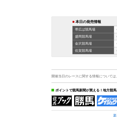
■
本日の発売情報
帯広ば
競馬場
盛岡
競馬場
金沢
競馬場
佐賀
競馬場
開催当日のレースに関する情報については
ポイントで競馬新聞が買える！地方競馬
楽