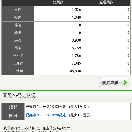
総票数
返還票数
単勝
1,526
0
複勝
1,340
0
枠複
0
0
枠単
0
0
馬複
3,938
0
馬単
6,759
0
ワイド
1,786
0
三連複
7,045
0
三連単
45,838
0
競走成績
直近の発走状況
浦和
発売前 1レース13:30発走 （最大1％還元）
園田
発売中 1レース14:20発走
（最大1％還元）
※表示されている時刻は、発走予定時刻です。