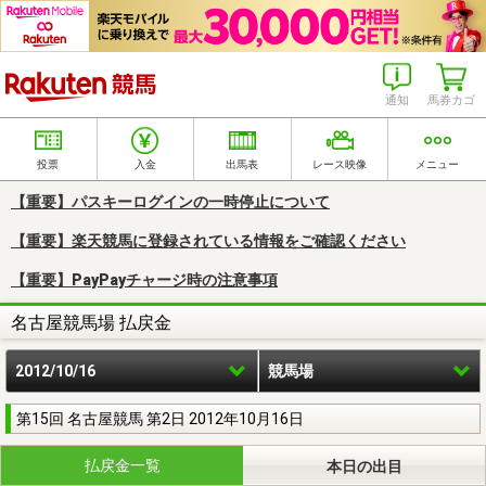
楽天競馬
通知
馬券カゴ
投票
入金
出馬表
レース映像
メニュー
【重要】パスキーログインの一時停止について
【重要】楽天競馬に登録されている情報をご確認ください
【重要】PayPayチャージ時の注意事項
名古屋競馬場 払戻金
2012/10/16
競馬場
第15回 名古屋競馬 第2日 2012年10月16日
払戻金一覧
本日の出目