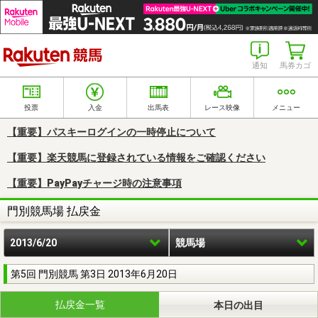
楽天競馬
通知
馬券カゴ
投票
入金
出馬表
レース映像
メニュー
【重要】パスキーログインの一時停止について
【重要】楽天競馬に登録されている情報をご確認ください
【重要】PayPayチャージ時の注意事項
門別競馬場 払戻金
2013/6/20
競馬場
第5回 門別競馬 第3日 2013年6月20日
払戻金一覧
本日の出目