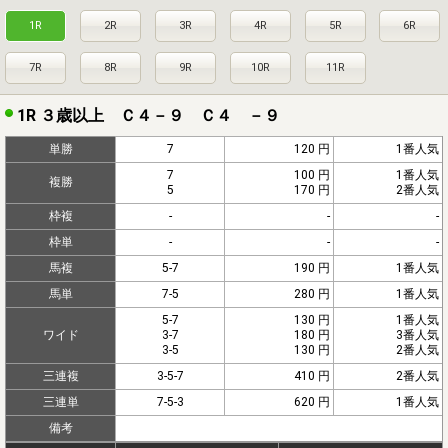
1R
2R
3R
4R
5R
6R
7R
8R
9R
10R
11R
1R ３歳以上 Ｃ４－９ Ｃ４ －９
単勝
7
120 円
1番人気
7
100 円
1番人気
複勝
5
170 円
2番人気
枠複
-
-
-
枠単
-
-
-
馬複
5-7
190 円
1番人気
馬単
7-5
280 円
1番人気
5-7
130 円
1番人気
ワイド
3-7
180 円
3番人気
3-5
130 円
2番人気
三連複
3-5-7
410 円
2番人気
三連単
7-5-3
620 円
1番人気
備考