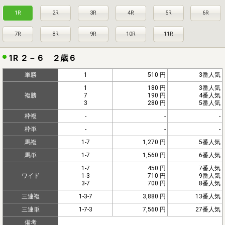
1R
2R
3R
4R
5R
6R
7R
8R
9R
10R
11R
1R ２－６ ２歳６
単勝
1
510 円
3番人気
1
180 円
3番人気
複勝
7
190 円
4番人気
3
280 円
5番人気
枠複
-
-
-
枠単
-
-
-
馬複
1-7
1,270 円
5番人気
馬単
1-7
1,560 円
6番人気
1-7
450 円
7番人気
ワイド
1-3
710 円
9番人気
3-7
700 円
8番人気
三連複
1-3-7
3,880 円
13番人気
三連単
1-7-3
7,560 円
27番人気
備考