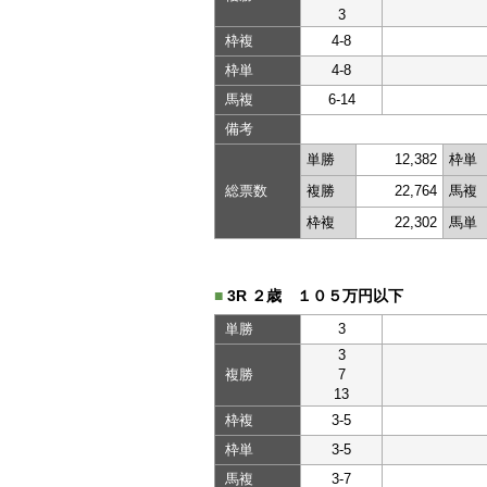
3
枠複
4-8
枠単
4-8
馬複
6-14
備考
単勝
12,382
枠単
総票数
複勝
22,764
馬複
枠複
22,302
馬単
■
3R ２歳 １０５万円以下
単勝
3
3
複勝
7
13
枠複
3-5
枠単
3-5
馬複
3-7