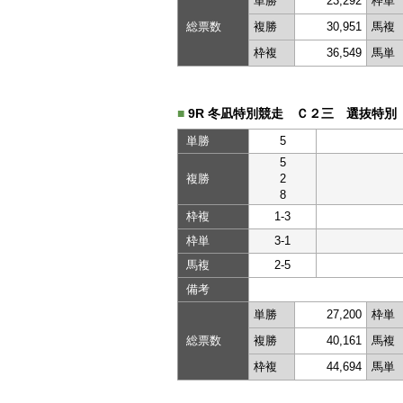
単勝
23,292
枠単
総票数
複勝
30,951
馬複
枠複
36,549
馬単
■
9R 冬凪特別競走 Ｃ２三 選抜特別
単勝
5
5
複勝
2
8
枠複
1-3
枠単
3-1
馬複
2-5
備考
単勝
27,200
枠単
総票数
複勝
40,161
馬複
枠複
44,694
馬単