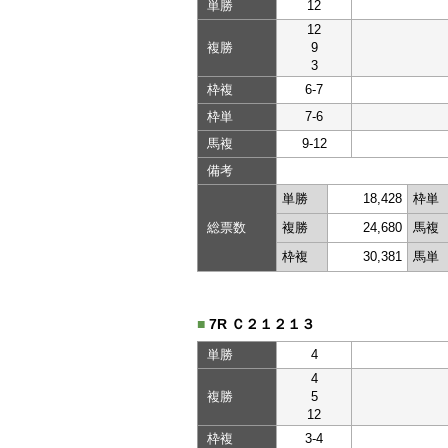
単勝
12
12
複勝
9
3
枠複
6-7
枠単
7-6
馬複
9-12
備考
単勝
18,428
枠単
総票数
複勝
24,680
馬複
枠複
30,381
馬単
■
7R Ｃ２１２１３
単勝
4
4
複勝
5
12
枠複
3-4