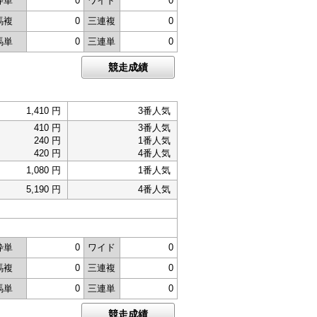
枠単
0
ワイド
0
馬複
0
三連複
0
馬単
0
三連単
0
競走成績
1,410 円
3番人気
410 円
3番人気
240 円
1番人気
420 円
4番人気
1,080 円
1番人気
5,190 円
4番人気
枠単
0
ワイド
0
馬複
0
三連複
0
馬単
0
三連単
0
競走成績