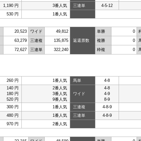
1,190 円
3番人気
三連単
4-5-12
530 円
1番人気
20,523
ワイド
49,812
単勝
0
63,279
三連複
135,875
返還票数
複勝
0
72,627
三連単
322,240
枠複
0
260 円
1番人気
馬単
4-8
140 円
2番人気
4-8
180 円
3番人気
ワイド
4-9
520 円
9番人気
8-9
300 円
1番人気
三連複
4-8-9
480 円
1番人気
三連単
4-8-9
970 円
2番人気