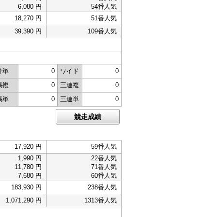
6,080 円
54番人気
18,270 円
51番人気
39,390 円
109番人気
枠単
0
ワイド
0
馬複
0
三連複
0
馬単
0
三連単
0
競走成績
17,920 円
59番人気
1,990 円
22番人気
11,780 円
71番人気
7,680 円
60番人気
183,930 円
238番人気
1,071,290 円
1313番人気