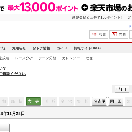
新規登録＆回答で100ポイント!
楽
サ
投票
精算
予想
お知らせ
おトク情報
ガイド
情報サイトUma+
走成績
レース分析
データ分析
カレンダー
映像
いて
ご確認ください
前日
 和
船 橋
大 井
川 崎
金 沢
笠 松
名古屋
園 田
姫
13年11月28日