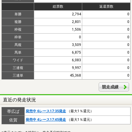
総票数
返還票数
単勝
2,794
0
複勝
2,801
0
枠複
1,506
0
枠単
0
0
馬複
3,509
0
馬単
6,875
0
ワイド
6,083
0
三連複
9,997
0
三連単
45,368
0
競走成績
直近の発走状況
帯広ば
発売中 6レース17:35発走
（最大1％還元）
佐賀
発売中 4レース17:45発走
（最大1％還元）