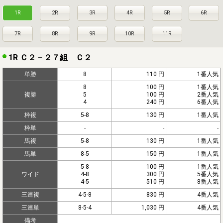
1R
2R
3R
4R
5R
6R
7R
8R
9R
10R
11R
1R Ｃ２－２７組 Ｃ２
単勝
8
110 円
1番人気
8
100 円
1番人気
複勝
5
100 円
2番人気
4
240 円
6番人気
枠複
5-8
130 円
1番人気
枠単
-
-
-
馬複
5-8
130 円
1番人気
馬単
8-5
150 円
1番人気
5-8
100 円
1番人気
ワイド
4-8
300 円
5番人気
4-5
510 円
8番人気
三連複
4-5-8
830 円
4番人気
三連単
8-5-4
1,030 円
4番人気
備考