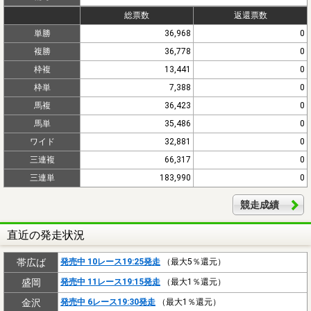
総票数
返還票数
単勝
36,968
0
複勝
36,778
0
枠複
13,441
0
枠単
7,388
0
馬複
36,423
0
馬単
35,486
0
ワイド
32,881
0
三連複
66,317
0
三連単
183,990
0
競走成績
直近の発走状況
帯広ば
発売中 10レース19:25発走
（最大5％還元）
盛岡
発売中 11レース19:15発走
（最大1％還元）
金沢
発売中 6レース19:30発走
（最大1％還元）