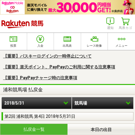
楽天競馬
通知
馬券カゴ
投票
入金
出馬表
レース映像
メニュー
【重要】パスキーログインの一時停止について
【重要】楽天ポイント、PayPayのご利用に関する注意事項
【重要】PayPayチャージ時の注意事項
浦和競馬場 払戻金
2018/5/31
競馬場
第2回 浦和競馬 第4日 2018年5月31日
払戻金一覧
本日の出目