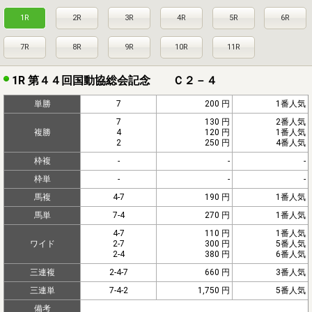
1R
2R
3R
4R
5R
6R
7R
8R
9R
10R
11R
1R 第４４回国動協総会記念 Ｃ２－４
単勝
7
200 円
1番人気
7
130 円
2番人気
複勝
4
120 円
1番人気
2
250 円
4番人気
枠複
-
-
-
枠単
-
-
-
馬複
4-7
190 円
1番人気
馬単
7-4
270 円
1番人気
4-7
110 円
1番人気
ワイド
2-7
300 円
5番人気
2-4
380 円
6番人気
三連複
2-4-7
660 円
3番人気
三連単
7-4-2
1,750 円
5番人気
備考