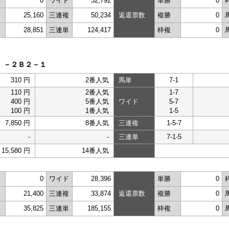
0
ワイド
32,792
単勝
0
25,160
三連複
50,234
返還票数
複勝
0
28,851
三連単
124,417
枠複
0
 －２Ｂ２－１
310 円
2番人気
馬単
7-1
110 円
2番人気
1-7
400 円
5番人気
ワイド
5-7
100 円
1番人気
1-5
7,850 円
8番人気
三連複
1-5-7
-
-
三連単
7-1-5
15,580 円
14番人気
0
ワイド
28,396
単勝
0
21,400
三連複
33,874
返還票数
複勝
0
35,825
三連単
185,155
枠複
0