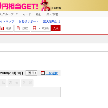
天グループ
カード
銀行
楽天市場
イトマップ
お客様サポート
楽天競馬とは
照会
履歴
ﾚｰｽ動画
入金
翌日
2018年10月30日
日付選択
 路
高 知
佐 賀