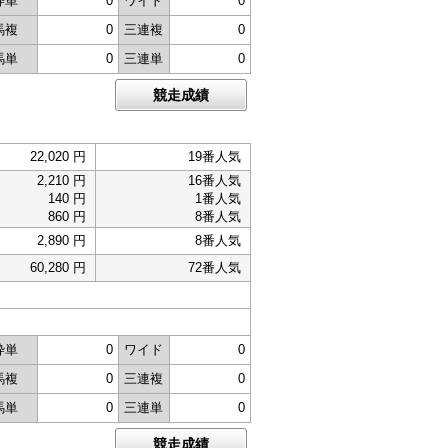
枠単
0
ワイド
0
馬複
0
三連複
0
馬単
0
三連単
0
競走成績
22,020 円
19番人気
2,210 円
16番人気
140 円
1番人気
860 円
8番人気
2,890 円
8番人気
60,280 円
72番人気
枠単
0
ワイド
0
馬複
0
三連複
0
馬単
0
三連単
0
競走成績