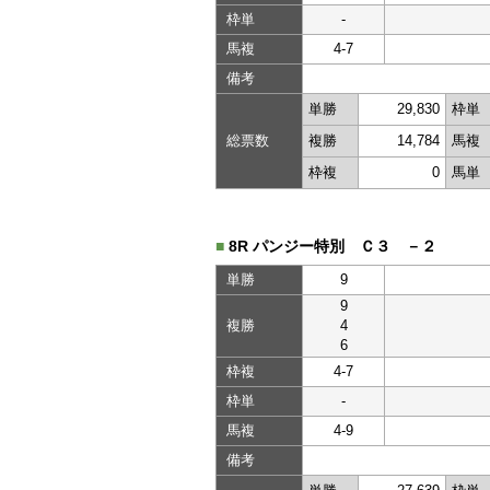
枠単
-
馬複
4-7
備考
単勝
29,830
枠単
総票数
複勝
14,784
馬複
枠複
0
馬単
■
8R パンジー特別 Ｃ３ －２
単勝
9
9
複勝
4
6
枠複
4-7
枠単
-
馬複
4-9
備考