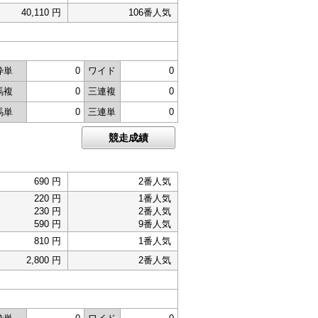
40,110 円
106番人気
枠単
0
ワイド
0
馬複
0
三連複
0
馬単
0
三連単
0
競走成績
690 円
2番人気
220 円
1番人気
230 円
2番人気
590 円
9番人気
810 円
1番人気
2,800 円
2番人気