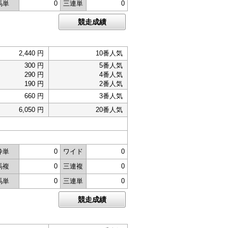
馬単
0
三連単
0
競走成績
2,440 円
10番人気
300 円
5番人気
290 円
4番人気
190 円
2番人気
660 円
3番人気
6,050 円
20番人気
枠単
0
ワイド
0
馬複
0
三連複
0
馬単
0
三連単
0
競走成績