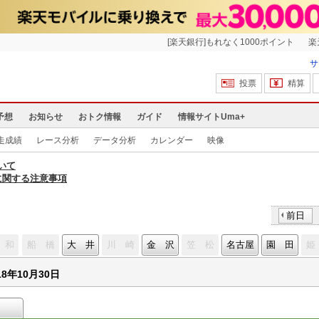
[楽天銀行]もれなく1000ポイント
楽
サ
投票
精算
予想
お知らせ
おトク情報
ガイド
情報サイトUma+
走成績
レース分析
データ分析
カレンダー
映像
いて
に関する注意事項
前日
 和
船 橋
大 井
川 崎
金 沢
笠 松
名古屋
園 田
姫
18年10月30日