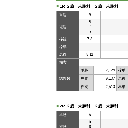
■
1R ２歳 未勝利 ２歳 未勝利
単勝
8
8
複勝
11
3
枠複
7-8
枠単
-
馬複
8-11
備考
単勝
12,124
枠単
総票数
複勝
9,107
馬複
枠複
2,510
馬単
■
2R ２歳 未勝利 ２歳 未勝利
単勝
5
5
複勝
6