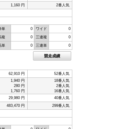
1,160 円
2番人気
枠単
0
ワイド
0
馬複
0
三連複
0
馬単
0
三連単
0
競走成績
62,910 円
52番人気
1,940 円
18番人気
280 円
2番人気
1,760 円
16番人気
29,980 円
40番人気
483,470 円
299番人気