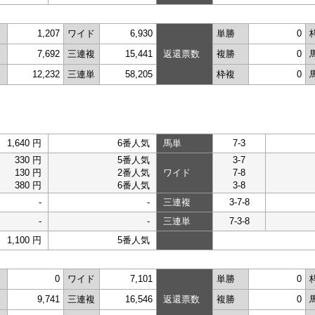
1,207
ワイド
6,930
単勝
0
7,692
三連複
15,441
返還票数
複勝
0
12,232
三連単
58,205
枠複
0
1,640 円
6番人気
馬単
7-3
330 円
5番人気
3-7
130 円
2番人気
ワイド
7-8
380 円
6番人気
3-8
-
-
三連複
3-7-8
-
-
三連単
7-3-8
1,100 円
5番人気
0
ワイド
7,101
単勝
0
9,741
三連複
16,546
返還票数
複勝
0