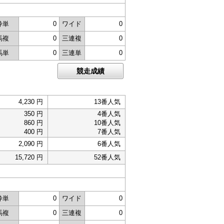
枠単
0
ワイド
0
馬複
0
三連複
0
馬単
0
三連単
0
競走成績
4,230 円
13番人気
350 円
4番人気
860 円
10番人気
400 円
7番人気
2,090 円
6番人気
15,720 円
52番人気
枠単
0
ワイド
0
馬複
0
三連複
0