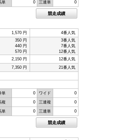
馬単
0
三連単
0
競走成績
1,570 円
4番人気
350 円
3番人気
440 円
7番人気
570 円
12番人気
2,150 円
12番人気
7,350 円
21番人気
枠単
0
ワイド
0
馬複
0
三連複
0
馬単
0
三連単
0
競走成績