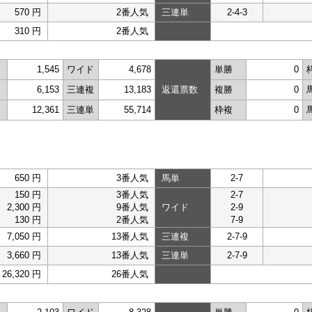
570 円
2番人気
三連単
2-4-3
310 円
2番人気
1,545
ワイド
4,678
単勝
0
6,153
三連複
13,183
返還票数
複勝
0
12,361
三連単
55,714
枠複
0
650 円
3番人気
馬単
2-7
150 円
3番人気
2-7
2,300 円
9番人気
ワイド
2-9
130 円
2番人気
7-9
7,050 円
13番人気
三連複
2-7-9
3,660 円
13番人気
三連単
2-7-9
26,320 円
26番人気