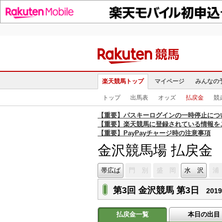
楽天競馬トップ
マイページ
みんなの
トップ
出馬表
オッズ
払戻金
競
【重要】パスキーログインの一時停止につ
【重要】楽天競馬に登録されている情報を
【重要】PayPayチャージ時の注意事項
金沢競馬場 払戻金
帯広ば
門 別
盛 岡
水 沢
浦
第3回 金沢競馬 第3日
201
払戻金一覧
本日の出目