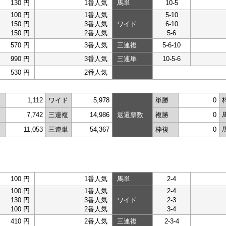
130 円
1番人気
馬単
10-5
100 円
1番人気
5-10
150 円
3番人気
ワイド
6-10
150 円
2番人気
5-6
570 円
3番人気
三連複
5-6-10
990 円
3番人気
三連単
10-5-6
530 円
2番人気
1,112
ワイド
5,978
単勝
0
7,742
三連複
14,986
返還票数
複勝
0
11,053
三連単
54,367
枠複
0
100 円
1番人気
馬単
2-4
100 円
1番人気
2-4
130 円
3番人気
ワイド
2-3
100 円
2番人気
3-4
410 円
2番人気
三連複
2-3-4