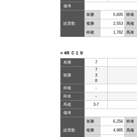
備考
単勝
5,605
枠単
総票数
複勝
2,553
馬複
枠複
1,782
馬単
■
4R Ｃ１９
単勝
7
7
複勝
3
8
枠複
-
枠単
-
馬複
3-7
備考
単勝
6,256
枠単
総票数
複勝
4,985
馬複