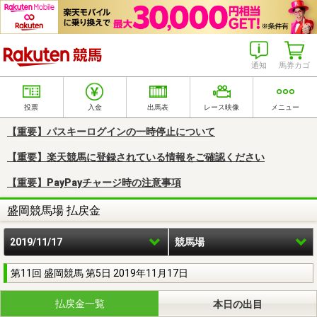
楽天競馬
通知
馬券カゴ
投票
入金
出馬表
レース映像
メニュー
【重要】パスキーログインの一時停止について
【重要】楽天競馬に登録されている情報をご確認ください
【重要】PayPayチャージ時の注意事項
盛岡競馬場 払戻金
2019/11/17
競馬場
第11回 盛岡競馬 第5日 2019年11月17日
払戻金一覧
本日の出目