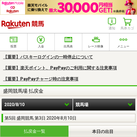
楽天競馬
通知
馬券カゴ
投票
入金
出馬表
レース映像
メニュー
【重要】パスキーログインの一時停止について
【重要】楽天ポイント、PayPayのご利用に関する注意事項
【重要】PayPayチャージ時の注意事項
盛岡競馬場 払戻金
2020/8/10
競馬場
第5回 盛岡競馬 第3日 2020年8月10日
払戻金一覧
本日の出目