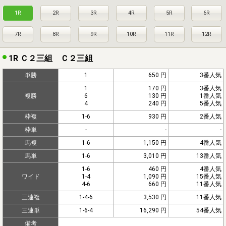
1R
2R
3R
4R
5R
6R
7R
8R
9R
10R
11R
12R
1R Ｃ２三組 Ｃ２三組
単勝
1
650 円
3番人気
1
170 円
3番人気
複勝
6
130 円
1番人気
4
240 円
5番人気
枠複
1-6
930 円
2番人気
枠単
-
-
-
馬複
1-6
1,150 円
4番人気
馬単
1-6
3,010 円
13番人気
1-6
460 円
4番人気
ワイド
1-4
1,090 円
15番人気
4-6
660 円
11番人気
三連複
1-4-6
3,530 円
11番人気
三連単
1-6-4
16,290 円
54番人気
備考