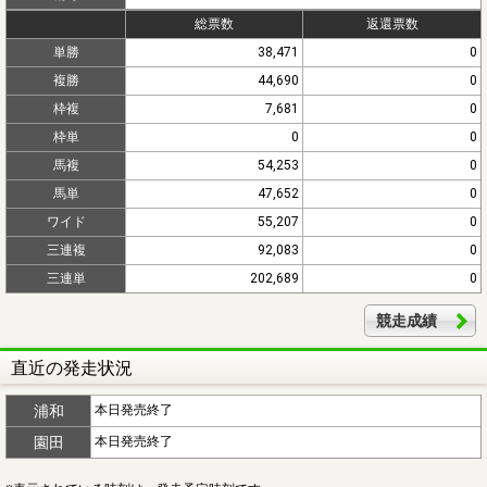
総票数
返還票数
単勝
38,471
0
複勝
44,690
0
枠複
7,681
0
枠単
0
0
馬複
54,253
0
馬単
47,652
0
ワイド
55,207
0
三連複
92,083
0
三連単
202,689
0
競走成績
直近の発走状況
浦和
本日発売終了
園田
本日発売終了