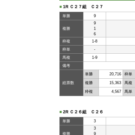
■
1R Ｃ２７組 Ｃ２７
単勝
9
9
複勝
1
6
枠複
1-8
枠単
-
馬複
1-9
備考
単勝
20,716
枠単
総票数
複勝
15,363
馬複
枠複
4,567
馬単
■
2R Ｃ２６組 Ｃ２６
単勝
3
3
複勝
9