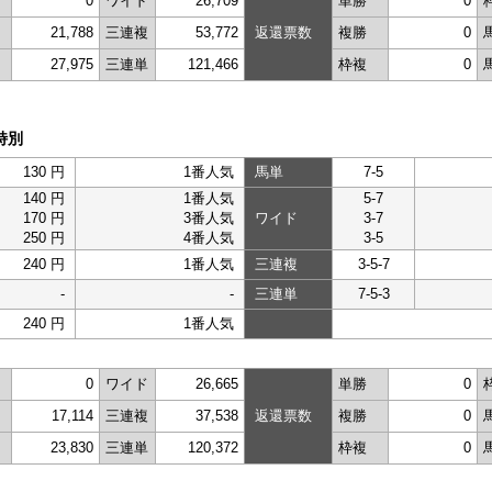
0
ワイド
26,709
単勝
0
21,788
三連複
53,772
返還票数
複勝
0
27,975
三連単
121,466
枠複
0
特別
130 円
1番人気
馬単
7-5
140 円
1番人気
5-7
170 円
3番人気
ワイド
3-7
250 円
4番人気
3-5
240 円
1番人気
三連複
3-5-7
-
-
三連単
7-5-3
240 円
1番人気
0
ワイド
26,665
単勝
0
17,114
三連複
37,538
返還票数
複勝
0
23,830
三連単
120,372
枠複
0