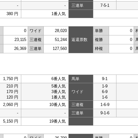
-
-
三連単
7-5-1
380 円
1番人気
0
ワイド
28,020
単勝
0
23,115
三連複
51,244
返還票数
複勝
0
26,369
三連単
127,560
枠複
0
1,750 円
6番人気
馬単
9-1
210 円
5番人気
1-9
170 円
3番人気
ワイド
6-9
120 円
1番人気
1-6
2,060 円
10番人気
三連複
1-6-9
-
-
三連単
9-1-6
5,150 円
19番人気