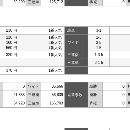
29,299
三連単
125,712
枠複
0
130 円
1番人気
馬単
3-1
110 円
1番人気
1-3
160 円
3番人気
ワイド
3-5
560 円
7番人気
1-5
320 円
1番人気
三連複
1-3-5
-
-
三連単
3-1-5
370 円
1番人気
0
ワイド
35,566
単勝
0
21,838
三連複
56,639
返還票数
複勝
0
34,720
三連単
166,703
枠複
0