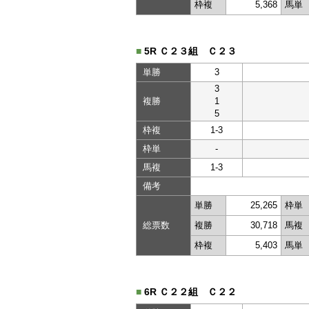
枠複
5,368
馬単
■
5R Ｃ２３組 Ｃ２３
単勝
3
3
複勝
1
5
枠複
1-3
枠単
-
馬複
1-3
備考
単勝
25,265
枠単
総票数
複勝
30,718
馬複
枠複
5,403
馬単
■
6R Ｃ２２組 Ｃ２２