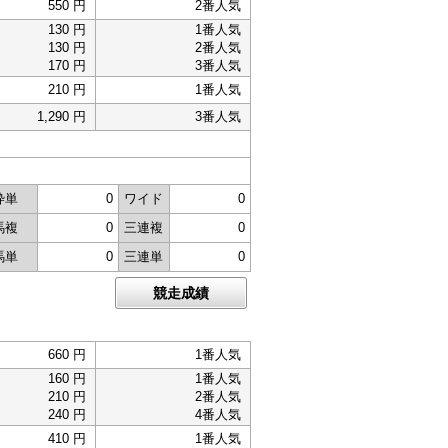
550 円
2番人気
130 円
1番人気
130 円
2番人気
170 円
3番人気
210 円
1番人気
1,290 円
3番人気
枠単
0
ワイド
0
馬複
0
三連複
0
馬単
0
三連単
0
競走成績
660 円
1番人気
160 円
1番人気
210 円
2番人気
240 円
4番人気
410 円
1番人気