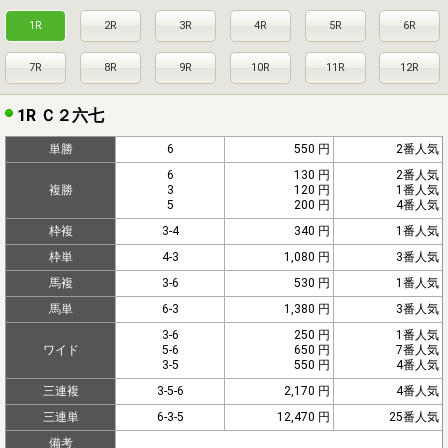
1R
2R
3R
4R
5R
6R
7R
8R
9R
10R
11R
12R
1R Ｃ２六七
単勝
6
550 円
2番人気
6
130 円
2番人気
複勝
3
120 円
1番人気
5
200 円
4番人気
枠複
3-4
340 円
1番人気
枠単
4-3
1,080 円
3番人気
馬複
3-6
530 円
1番人気
馬単
6-3
1,380 円
3番人気
3-6
250 円
1番人気
ワイド
5-6
650 円
7番人気
3-5
550 円
4番人気
三連複
3-5-6
2,170 円
4番人気
三連単
6-3-5
12,470 円
25番人気
備考