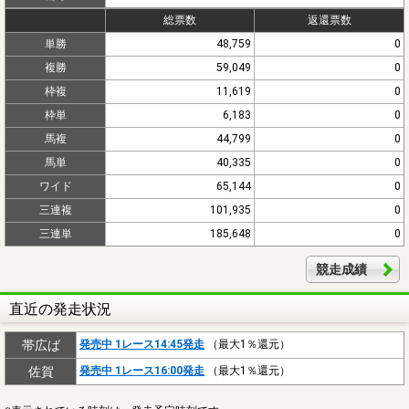
総票数
返還票数
単勝
48,759
0
複勝
59,049
0
枠複
11,619
0
枠単
6,183
0
馬複
44,799
0
馬単
40,335
0
ワイド
65,144
0
三連複
101,935
0
三連単
185,648
0
競走成績
直近の発走状況
帯広ば
発売中 1レース14:45発走
（最大1％還元）
佐賀
発売中 1レース16:00発走
（最大1％還元）