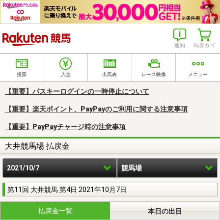
楽天競馬
通知
馬券カゴ
投票
入金
出馬表
レース映像
メニュー
【重要】パスキーログインの一時停止について
【重要】楽天ポイント、PayPayのご利用に関する注意事項
【重要】PayPayチャージ時の注意事項
大井競馬場 払戻金
2021/10/7
競馬場
第11回 大井競馬 第4日 2021年10月7日
払戻金一覧
本日の出目