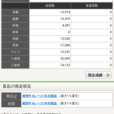
総票数
返還票数
単勝
13,974
0
複勝
10,470
0
枠複
4,287
0
枠単
0
0
馬複
13,542
0
馬単
17,588
0
ワイド
15,347
0
三連複
32,600
0
三連単
74,122
0
競走成績
直近の発走状況
帯広ば
発売中 8レース18:35発走
（最大1％還元）
佐賀
発売中 6レース18:45発走
（最大1％還元）