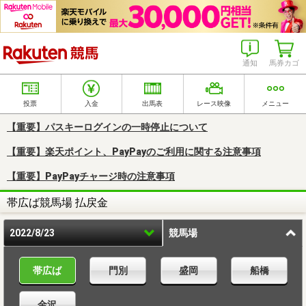
楽天競馬
通知
馬券カゴ
投票
入金
出馬表
レース映像
メニュー
【重要】パスキーログインの一時停止について
【重要】楽天ポイント、PayPayのご利用に関する注意事項
【重要】PayPayチャージ時の注意事項
帯広ば競馬場 払戻金
2022/8/23
競馬場
帯広ば
門別
盛岡
船橋
金沢