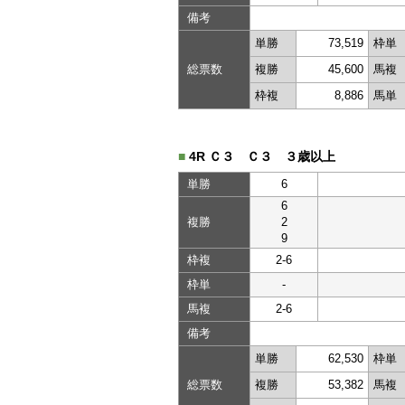
備考
単勝
73,519
枠単
総票数
複勝
45,600
馬複
枠複
8,886
馬単
■
4R Ｃ３ Ｃ３ ３歳以上
単勝
6
6
複勝
2
9
枠複
2-6
枠単
-
馬複
2-6
備考
単勝
62,530
枠単
総票数
複勝
53,382
馬複