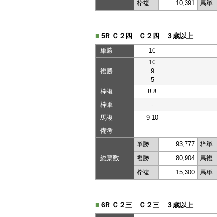
枠複
10,391
馬単
■
5R Ｃ２四 Ｃ２四 ３歳以上
単勝
10
10
複勝
9
5
枠複
8-8
枠単
-
馬複
9-10
備考
単勝
93,777
枠単
総票数
複勝
80,904
馬複
枠複
15,300
馬単
■
6R Ｃ２三 Ｃ２三 ３歳以上