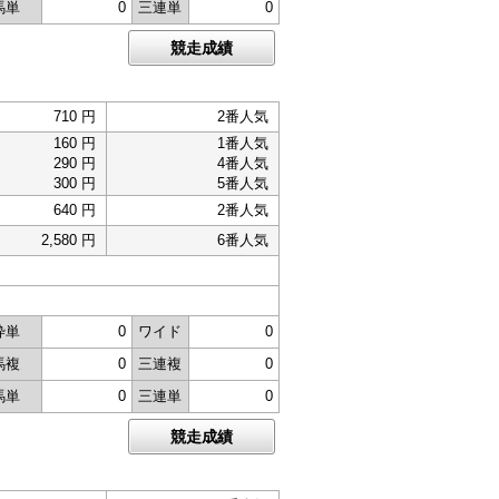
馬単
0
三連単
0
競走成績
710 円
2番人気
160 円
1番人気
290 円
4番人気
300 円
5番人気
640 円
2番人気
2,580 円
6番人気
枠単
0
ワイド
0
馬複
0
三連複
0
馬単
0
三連単
0
競走成績