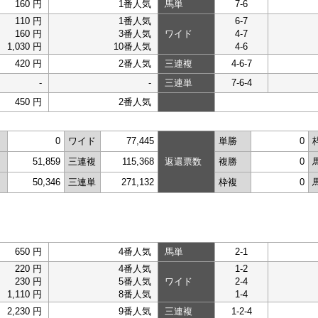
160 円
1番人気
馬単
7-6
110 円
1番人気
6-7
160 円
3番人気
ワイド
4-7
1,030 円
10番人気
4-6
420 円
2番人気
三連複
4-6-7
-
-
三連単
7-6-4
450 円
2番人気
0
ワイド
77,445
単勝
0
51,859
三連複
115,368
返還票数
複勝
0
50,346
三連単
271,132
枠複
0
650 円
4番人気
馬単
2-1
220 円
4番人気
1-2
230 円
5番人気
ワイド
2-4
1,110 円
8番人気
1-4
2,230 円
9番人気
三連複
1-2-4