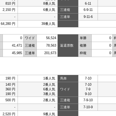
810 円
8番人気
6-11
2,150 円
6番人気
三連複
6-9-11
-
-
三連単
9-11-6
64,280 円
39番人気
0
ワイド
56,524
単勝
0
41,471
三連複
78,563
返還票数
複勝
0
45,985
三連単
201,673
枠複
0
190 円
1番人気
馬単
7-10
140 円
2番人気
7-10
360 円
6番人気
ワイド
7-9
190 円
3番人気
9-10
500 円
2番人気
三連複
7-9-10
-
-
三連単
7-10-9
2,520 円
9番人気