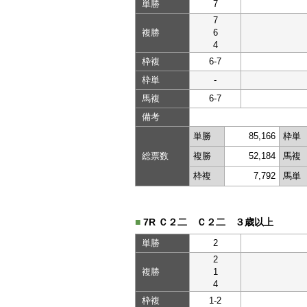
単勝
7
7
複勝
6
4
枠複
6-7
枠単
-
馬複
6-7
備考
単勝
85,166
枠単
総票数
複勝
52,184
馬複
枠複
7,792
馬単
■
7R Ｃ２二 Ｃ２二 ３歳以上
単勝
2
2
複勝
1
4
枠複
1-2