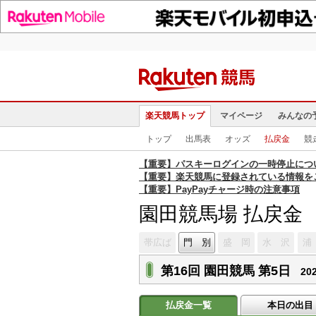
楽天競馬トップ
マイページ
みんなの
トップ
出馬表
オッズ
払戻金
競
【重要】パスキーログインの一時停止につ
【重要】楽天競馬に登録されている情報を
【重要】PayPayチャージ時の注意事項
園田競馬場 払戻金
帯広ば
門 別
盛 岡
水 沢
浦
第16回 園田競馬 第5日
20
払戻金一覧
本日の出目