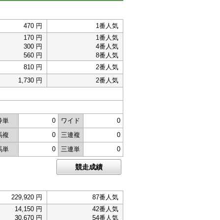
470 円
1番人気
170 円
1番人気
300 円
4番人気
560 円
8番人気
810 円
2番人気
1,730 円
2番人気
枠単
0
ワイド
0
馬複
0
三連複
0
馬単
0
三連単
0
競走成績
229,920 円
87番人気
14,150 円
42番人気
30,670 円
54番人気