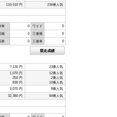
110,510 円
236番人気
枠単
0
ワイド
0
馬複
0
三連複
0
馬単
0
三連単
0
競走成績
7,130 円
23番人気
1,070 円
12番人気
250 円
2番人気
830 円
10番人気
3,070 円
9番人気
32,380 円
94番人気