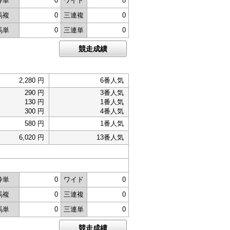
枠単
0
ワイド
0
馬複
0
三連複
0
馬単
0
三連単
0
競走成績
2,280 円
6番人気
290 円
3番人気
130 円
1番人気
300 円
4番人気
580 円
1番人気
6,020 円
13番人気
枠単
0
ワイド
0
馬複
0
三連複
0
馬単
0
三連単
0
競走成績