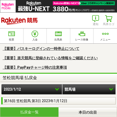
楽天競馬
通知
馬券カゴ
投票
入金
出馬表
レース映像
メニュー
【重要】パスキーログインの一時停止について
【重要】楽天競馬に登録されている情報をご確認ください
【重要】PayPayチャージ時の注意事項
笠松競馬場 払戻金
2023/1/12
競馬場
第16回 笠松競馬 第3日 2023年1月12日
払戻金一覧
本日の出目