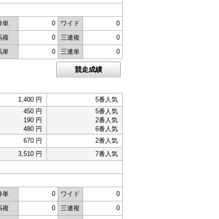
枠単
0
ワイド
0
馬複
0
三連複
0
馬単
0
三連単
0
競走成績
1,400 円
5番人気
450 円
5番人気
190 円
2番人気
480 円
6番人気
670 円
2番人気
3,510 円
7番人気
枠単
0
ワイド
0
馬複
0
三連複
0