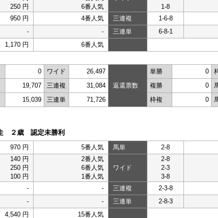
250 円
6番人気
1-8
950 円
4番人気
三連複
1-6-8
-
-
三連単
6-8-1
1,170 円
6番人気
0
ワイド
26,497
単勝
0
19,707
三連複
31,084
返還票数
複勝
0
15,039
三連単
71,726
枠複
0
競走 ２歳 認定未勝利
970 円
5番人気
馬単
2-8
140 円
2番人気
2-8
250 円
6番人気
ワイド
2-3
100 円
1番人気
3-8
-
-
三連複
2-3-8
-
-
三連単
2-8-3
4,540 円
15番人気