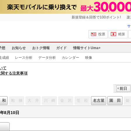
新規登録＆回答で100ポイント!
楽
サ
投票
精算
予想
お知らせ
おトク情報
ガイド
情報サイトUma+
走成績
レース分析
データ分析
カレンダー
映像
いて
に関する注意事項
前日
 和
船 橋
大 井
川 崎
金 沢
笠 松
名古屋
園 田
姫
3年8月10日