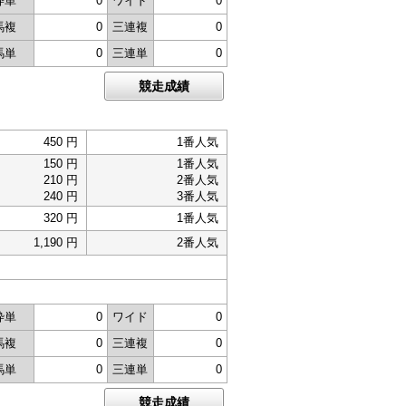
枠単
0
ワイド
0
馬複
0
三連複
0
馬単
0
三連単
0
競走成績
450 円
1番人気
150 円
1番人気
210 円
2番人気
240 円
3番人気
320 円
1番人気
1,190 円
2番人気
枠単
0
ワイド
0
馬複
0
三連複
0
馬単
0
三連単
0
競走成績