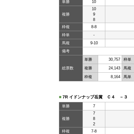
単勝
10
10
複勝
9
8
枠複
8-8
枠単
-
馬複
9-10
備考
単勝
30,757
枠単
総票数
複勝
24,143
馬複
枠複
8,164
馬単
■
7R イドンナップ岳賞 Ｃ４ －３
単勝
7
7
複勝
8
2
枠複
7-8