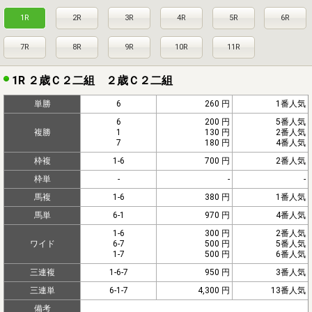
1R
2R
3R
4R
5R
6R
7R
8R
9R
10R
11R
1R ２歳Ｃ２二組 ２歳Ｃ２二組
単勝
6
260 円
1番人気
6
200 円
5番人気
複勝
1
130 円
2番人気
7
180 円
4番人気
枠複
1-6
700 円
2番人気
枠単
-
-
-
馬複
1-6
380 円
1番人気
馬単
6-1
970 円
4番人気
1-6
300 円
2番人気
ワイド
6-7
500 円
5番人気
1-7
500 円
6番人気
三連複
1-6-7
950 円
3番人気
三連単
6-1-7
4,300 円
13番人気
備考