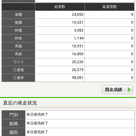
総票数
返還票数
単勝
24,050
0
複勝
10,321
0
枠複
3,082
0
枠単
1,144
0
馬複
10,931
0
馬単
16,800
0
ワイド
20,226
0
三連複
26,579
0
三連単
98,081
0
競走成績
直近の発走状況
門別
本日発売終了
船橋
本日発売終了
園田
本日発売終了