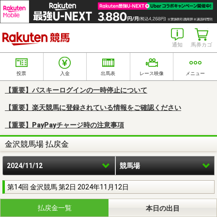
楽天競馬
通知
馬券カゴ
投票
入金
出馬表
レース映像
メニュー
【重要】パスキーログインの一時停止について
【重要】楽天競馬に登録されている情報をご確認ください
【重要】PayPayチャージ時の注意事項
金沢競馬場 払戻金
2024/11/12
競馬場
第14回 金沢競馬 第2日 2024年11月12日
払戻金一覧
本日の出目