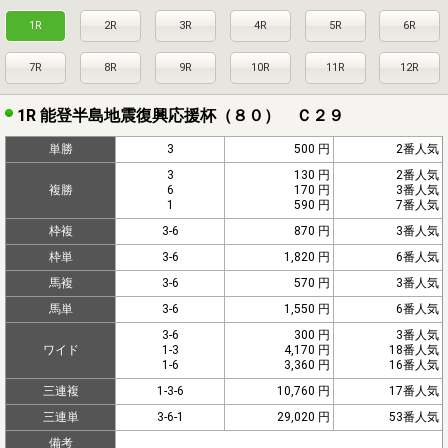
1R
2R
3R
4R
5R
6R
7R
8R
9R
10R
11R
12R
1R 能登半島地震復興応援杯（８０） Ｃ２９
単勝
3
500 円
2番人気
3
130 円
2番人気
複勝
6
170 円
3番人気
1
590 円
7番人気
枠複
3-6
870 円
3番人気
枠単
3-6
1,820 円
6番人気
馬複
3-6
570 円
3番人気
馬単
3-6
1,550 円
6番人気
3-6
300 円
3番人気
ワイド
1-3
4,170 円
18番人気
1-6
3,360 円
16番人気
三連複
1-3-6
10,760 円
17番人気
三連単
3-6-1
29,020 円
53番人気
備考