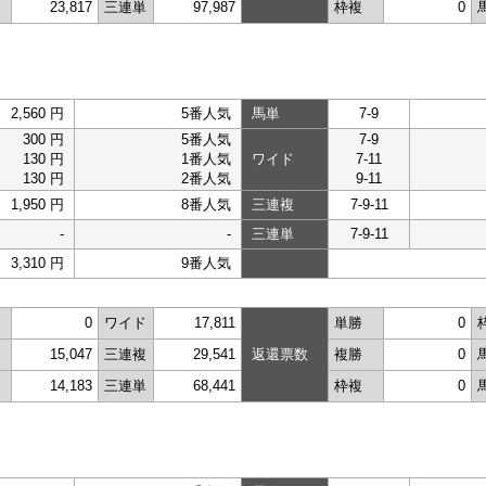
23,817
三連単
97,987
枠複
0
2,560 円
5番人気
馬単
7-9
300 円
5番人気
7-9
130 円
1番人気
ワイド
7-11
130 円
2番人気
9-11
1,950 円
8番人気
三連複
7-9-11
-
-
三連単
7-9-11
3,310 円
9番人気
0
ワイド
17,811
単勝
0
15,047
三連複
29,541
返還票数
複勝
0
14,183
三連単
68,441
枠複
0