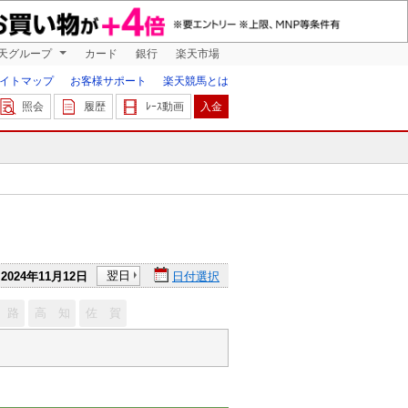
天グループ
カード
銀行
楽天市場
イトマップ
お客様サポート
楽天競馬とは
照会
履歴
ﾚｰｽ動画
入金
翌日
2024年11月12日
日付選択
 路
高 知
佐 賀