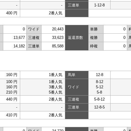
-
-
三連単
1-12-8
400 円
2番人気
0
ワイド
20,443
単勝
0
13,677
三連複
33,623
返還票数
複勝
0
14,182
三連単
85,588
枠複
0
160 円
1番人気
馬単
12-8
100 円
1番人気
8-12
160 円
3番人気
ワイド
5-12
210 円
5番人気
5-8
440 円
2番人気
三連複
5-8-12
-
-
三連単
12-8-5
410 円
2番人気