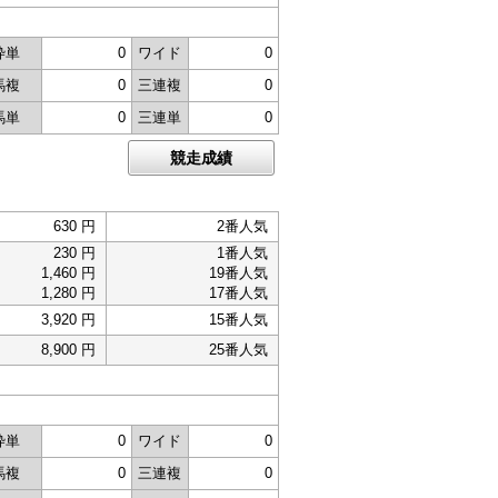
枠単
0
ワイド
0
馬複
0
三連複
0
馬単
0
三連単
0
競走成績
630 円
2番人気
230 円
1番人気
1,460 円
19番人気
1,280 円
17番人気
3,920 円
15番人気
8,900 円
25番人気
枠単
0
ワイド
0
馬複
0
三連複
0