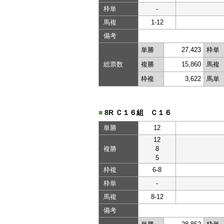
枠単
-
馬複
1-12
備考
単勝
27,423
枠単
総票数
複勝
15,860
馬複
枠複
3,622
馬単
■
8R Ｃ１６組 Ｃ１６
単勝
12
12
複勝
8
5
枠複
6-8
枠単
-
馬複
8-12
備考