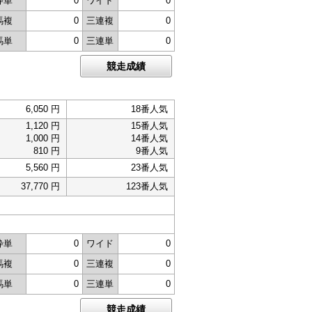
枠単
0
ワイド
0
馬複
0
三連複
0
馬単
0
三連単
0
競走成績
6,050 円
18番人気
1,120 円
15番人気
1,000 円
14番人気
810 円
9番人気
5,560 円
23番人気
37,770 円
123番人気
枠単
0
ワイド
0
馬複
0
三連複
0
馬単
0
三連単
0
競走成績