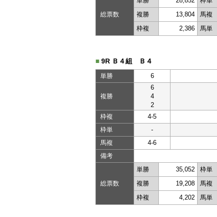
単勝
28,852
枠単
総票数
複勝
13,804
馬複
枠複
2,386
馬単
■
9R Ｂ４組 Ｂ４
単勝
6
6
複勝
4
2
枠複
4-5
枠単
-
馬複
4-6
備考
単勝
35,052
枠単
総票数
複勝
19,208
馬複
枠複
4,202
馬単