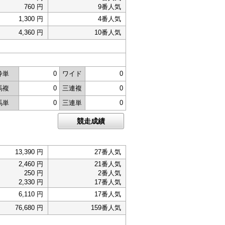
760 円
9番人気
1,300 円
4番人気
4,360 円
10番人気
枠単
0
ワイド
0
馬複
0
三連複
0
馬単
0
三連単
0
競走成績
13,390 円
27番人気
2,460 円
21番人気
250 円
2番人気
2,330 円
17番人気
6,110 円
17番人気
76,680 円
159番人気