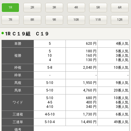
1R
2R
3R
4R
5R
6R
7R
8R
9R
10R
11R
12R
1R Ｃ１９組 Ｃ１９
単勝
5
620 円
4番人気
5
180 円
5番人気
複勝
10
160 円
3番人気
4
130 円
1番人気
枠複
5-8
2,040 円
10番人気
枠単
-
-
-
馬複
5-10
1,950 円
9番人気
馬単
5-10
4,760 円
20番人気
5-10
680 円
10番人気
ワイド
4-5
400 円
6番人気
4-10
340 円
3番人気
三連複
4-5-10
1,730 円
6番人気
三連単
5-10-4
14,490 円
49番人気
備考