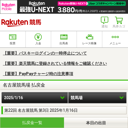
楽天競馬
通知
馬券カゴ
投票
入金
出馬表
レース映像
メニュー
【重要】パスキーログインの一時停止について
【重要】楽天競馬に登録されている情報をご確認ください
【重要】PayPayチャージ時の注意事項
名古屋競馬場 払戻金
2025/1/16
競馬場
第22回 名古屋競馬 第3日 2025年1月16日
払戻金一覧
本日の出目