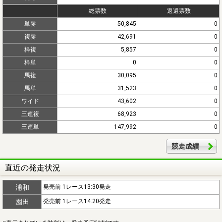
総票数
返還票数
単勝
50,845
0
複勝
42,691
0
枠複
5,857
0
枠単
0
0
馬複
30,095
0
馬単
31,523
0
ワイド
43,602
0
三連複
68,923
0
三連単
147,992
0
競走成績
直近の発走状況
浦和
発売前 1レース13:30発走
園田
発売前 1レース14:20発走