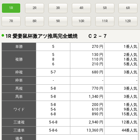
1R
2R
3R
4R
5R
6R
7R
8R
9R
10R
11R
12R
1R 愛妻鼠杯激アツ推馬完全燃焼 Ｃ２－７
単勝
5
270 円
1番人気
5
130 円
2番人気
複勝
8
110 円
1番人気
6
210 円
5番人気
枠複
5-7
680 円
3番人気
枠単
-
-
-
馬複
5-8
770 円
3番人気
馬単
5-8
1,340 円
3番人気
5-8
200 円
1番人気
ワイド
5-6
610 円
9番人気
6-8
890 円
15番人気
三連複
5-6-8
2,940 円
12番人気
三連単
5-8-6
13,360 円
44番人気
備考