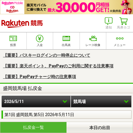
楽天競馬
通知
馬券カゴ
投票
入金
出馬表
レース映像
メニュー
【重要】パスキーログインの一時停止について
【重要】楽天ポイント、PayPayのご利用に関する注意事項
【重要】PayPayチャージ時の注意事項
盛岡競馬場 払戻金
2026/5/11
競馬場
第1回 盛岡競馬 第5日 2026年5月11日
払戻金一覧
本日の出目