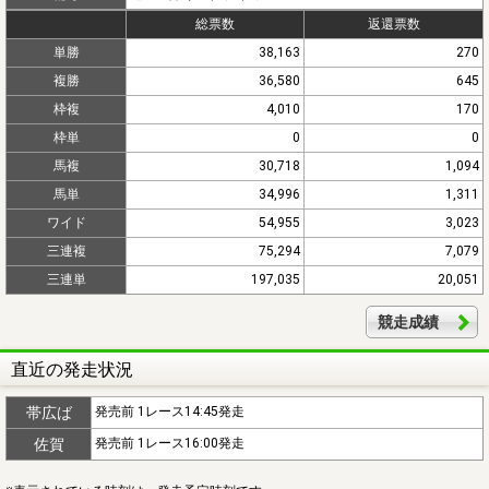
総票数
返還票数
単勝
38,163
270
複勝
36,580
645
枠複
4,010
170
枠単
0
0
馬複
30,718
1,094
馬単
34,996
1,311
ワイド
54,955
3,023
三連複
75,294
7,079
三連単
197,035
20,051
競走成績
直近の発走状況
帯広ば
発売前 1レース14:45発走
佐賀
発売前 1レース16:00発走