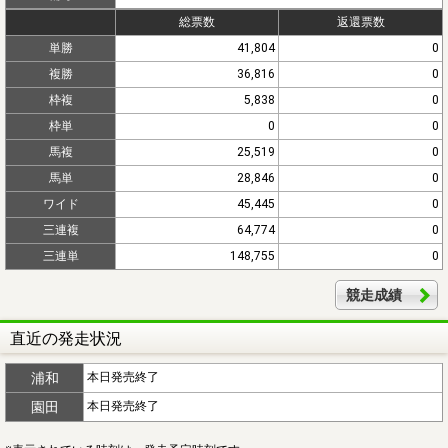
総票数
返還票数
単勝
41,804
0
複勝
36,816
0
枠複
5,838
0
枠単
0
0
馬複
25,519
0
馬単
28,846
0
ワイド
45,445
0
三連複
64,774
0
三連単
148,755
0
競走成績
直近の発走状況
浦和
本日発売終了
園田
本日発売終了