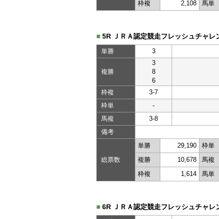
枠複
2,108
馬単
■
5R ＪＲＡ認定競走フレッシュチャ
単勝
3
3
複勝
8
6
枠複
3-7
枠単
-
馬複
3-8
備考
単勝
29,190
枠単
総票数
複勝
10,678
馬複
枠複
1,614
馬単
■
6R ＪＲＡ認定競走フレッシュチャ