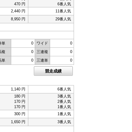
470 円
6番人気
2,440 円
11番人気
8,950 円
29番人気
枠単
0
ワイド
0
馬複
0
三連複
0
馬単
0
三連単
0
競走成績
1,140 円
6番人気
180 円
3番人気
170 円
2番人気
170 円
1番人気
300 円
1番人気
1,650 円
3番人気