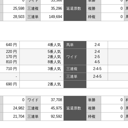
0
ワイド
33,566
単勝
0
25,598
三連複
35,296
返還票数
複勝
0
28,503
三連単
149,694
枠複
0
640 円
4番人気
馬単
2-4
220 円
5番人気
2-4
170 円
2番人気
ワイド
2-5
810 円
8番人気
4-5
710 円
3番人気
三連複
2-4-5
-
-
三連単
2-4-5
690 円
2番人気
0
ワイド
37,708
単勝
0
24,982
三連複
45,975
返還票数
複勝
0
21,704
三連単
92,592
枠複
0