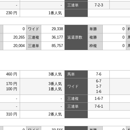
-
-
三連単
7-2-3
230 円
1番人気
0
ワイド
29,338
単勝
0
20,265
三連複
36,177
返還票数
複勝
0
20,004
三連単
85,757
枠複
0
460 円
3番人気
馬単
7-6
6-7
170 円
3番人気
ワイド
1-7
100 円
1番人気
1-6
-
-
三連複
1-6-7
-
-
三連単
7-6-1
310 円
2番人気