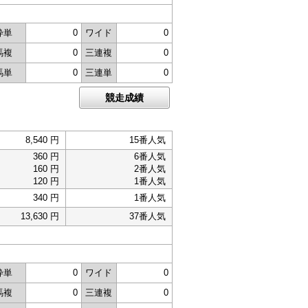
枠単
0
ワイド
0
馬複
0
三連複
0
馬単
0
三連単
0
競走成績
8,540 円
15番人気
360 円
6番人気
160 円
2番人気
120 円
1番人気
340 円
1番人気
13,630 円
37番人気
枠単
0
ワイド
0
馬複
0
三連複
0