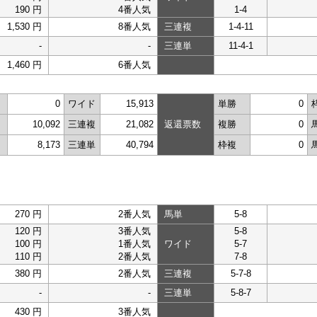
190 円
4番人気
1-4
1,530 円
8番人気
三連複
1-4-11
-
-
三連単
11-4-1
1,460 円
6番人気
0
ワイド
15,913
単勝
0
10,092
三連複
21,082
返還票数
複勝
0
8,173
三連単
40,794
枠複
0
270 円
2番人気
馬単
5-8
120 円
3番人気
5-8
100 円
1番人気
ワイド
5-7
110 円
2番人気
7-8
380 円
2番人気
三連複
5-7-8
-
-
三連単
5-8-7
430 円
3番人気