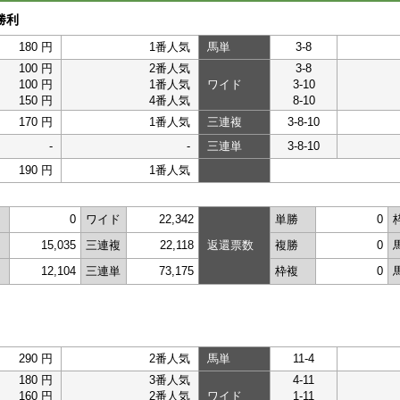
勝利
180 円
1番人気
馬単
3-8
100 円
2番人気
3-8
100 円
1番人気
ワイド
3-10
150 円
4番人気
8-10
170 円
1番人気
三連複
3-8-10
-
-
三連単
3-8-10
190 円
1番人気
0
ワイド
22,342
単勝
0
15,035
三連複
22,118
返還票数
複勝
0
12,104
三連単
73,175
枠複
0
290 円
2番人気
馬単
11-4
180 円
3番人気
4-11
160 円
2番人気
ワイド
1-11