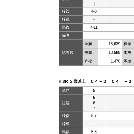
1
枠複
4-8
枠単
-
馬複
4-11
備考
単勝
15,639
枠単
総票数
複勝
13,599
馬複
枠複
1,470
馬単
■
3R ３歳以上 Ｃ４－２ Ｃ４ －２
単勝
5
5
複勝
8
7
枠複
5-7
枠単
-
馬複
5-8