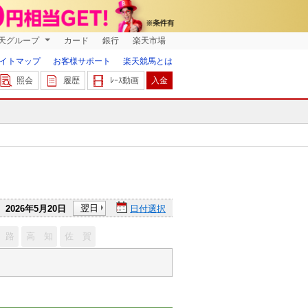
天グループ
カード
銀行
楽天市場
イトマップ
お客様サポート
楽天競馬とは
照会
履歴
ﾚｰｽ動画
入金
翌日
2026年5月20日
日付選択
 路
高 知
佐 賀