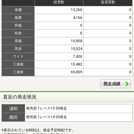
総票数
返還票数
単勝
13,260
0
複勝
4,166
0
枠複
0
0
枠単
0
0
馬複
10,808
0
馬単
10,024
0
ワイド
7,426
0
三連複
15,482
0
三連単
69,809
0
競走成績
直近の発走状況
浦和
発売前 1レース13:30発走
園田
発売前 1レース14:20発走
※表示されている時刻は、発走予定時刻です。