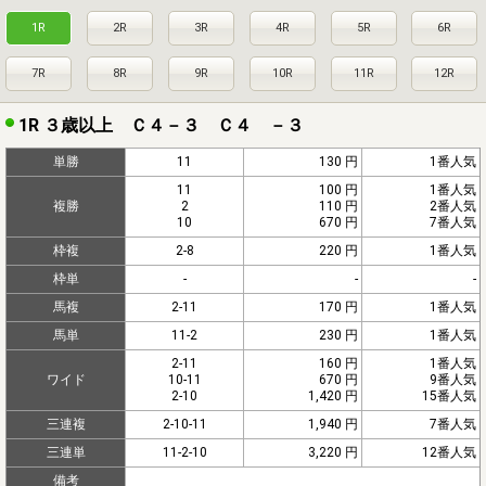
1R
2R
3R
4R
5R
6R
7R
8R
9R
10R
11R
12R
1R ３歳以上 Ｃ４－３ Ｃ４ －３
単勝
11
130 円
1番人気
11
100 円
1番人気
複勝
2
110 円
2番人気
10
670 円
7番人気
枠複
2-8
220 円
1番人気
枠単
-
-
-
馬複
2-11
170 円
1番人気
馬単
11-2
230 円
1番人気
2-11
160 円
1番人気
ワイド
10-11
670 円
9番人気
2-10
1,420 円
15番人気
三連複
2-10-11
1,940 円
7番人気
三連単
11-2-10
3,220 円
12番人気
備考