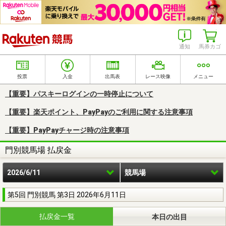
楽天競馬
通知
馬券カゴ
投票
入金
出馬表
レース映像
メニュー
【重要】パスキーログインの一時停止について
【重要】楽天ポイント、PayPayのご利用に関する注意事項
【重要】PayPayチャージ時の注意事項
門別競馬場 払戻金
2026/6/11
競馬場
第5回 門別競馬 第3日 2026年6月11日
払戻金一覧
本日の出目