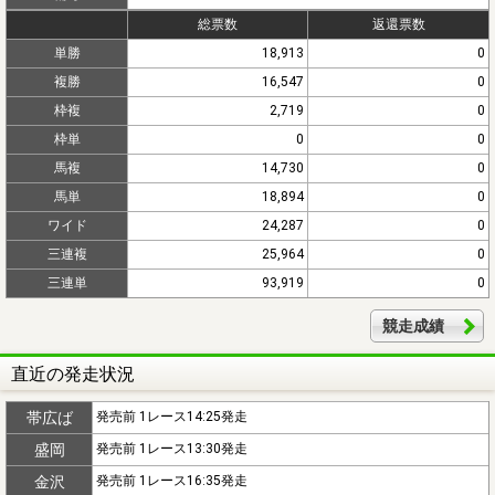
総票数
返還票数
単勝
18,913
0
複勝
16,547
0
枠複
2,719
0
枠単
0
0
馬複
14,730
0
馬単
18,894
0
ワイド
24,287
0
三連複
25,964
0
三連単
93,919
0
競走成績
直近の発走状況
帯広ば
発売前 1レース14:25発走
盛岡
発売前 1レース13:30発走
金沢
発売前 1レース16:35発走