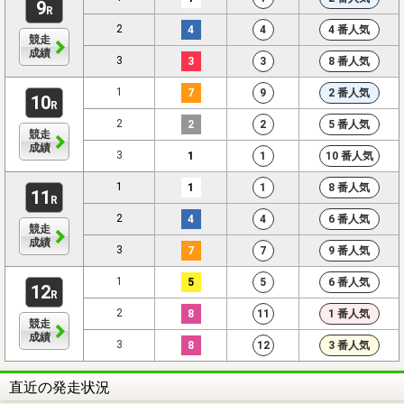
9
R
2
4
4
4 番人気
競走
成績
3
3
3
8 番人気
1
7
9
2 番人気
10
R
2
2
2
5 番人気
競走
成績
3
1
1
10 番人気
1
1
1
8 番人気
11
R
2
4
4
6 番人気
競走
成績
3
7
7
9 番人気
1
5
5
6 番人気
12
R
2
8
11
1 番人気
競走
成績
3
8
12
3 番人気
直近の発走状況