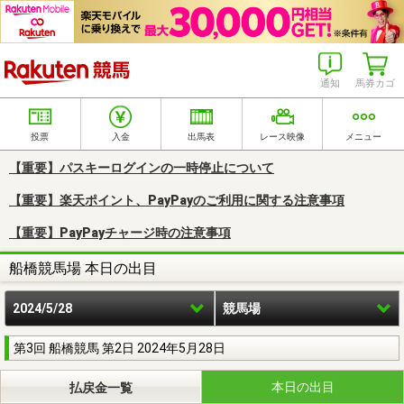
楽天競馬
通知
馬券カゴ
投票
入金
出馬表
レース映像
メニュー
【重要】パスキーログインの一時停止について
【重要】楽天ポイント、PayPayのご利用に関する注意事項
【重要】PayPayチャージ時の注意事項
船橋競馬場 本日の出目
2024/5/28
競馬場
第3回 船橋競馬 第2日 2024年5月28日
本日の出目
払戻金一覧