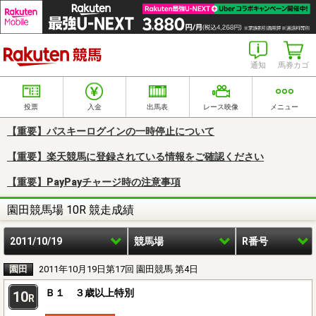
楽天競馬
通知
馬券カゴ
投票
入金
出馬表
レース映像
メニュー
【重要】パスキーログインの一時停止について
【重要】楽天競馬に登録されている情報をご確認ください
【重要】PayPayチャージ時の注意事項
園田競馬場 10R 競走成績
2011/10/19
競馬場
R番号
園田
2011年10月19日第17回 園田競馬 第4日
Ｂ１ ３歳以上特別
10
R