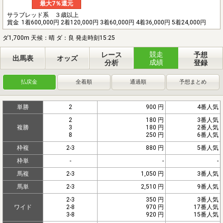
最大7％還元
サラブレッド系 ３歳以上
賞金
1着600,000円 2着120,000円 3着60,000円 4着36,000円 5着24,000円
ダ1,700m 天候：晴 ダ：良 発走時刻15:25
競走
レース
予想
出馬表
オッズ
成績
分析
登録
払戻金
全着順
通過順
予想まとめ
単勝
2
900 円
4番人気
2
180 円
3番人気
複勝
3
180 円
2番人気
8
250 円
6番人気
枠複
2-3
880 円
5番人気
枠単
-
-
-
馬複
2-3
1,050 円
3番人気
馬単
2-3
2,510 円
9番人気
2-3
350 円
3番人気
ワイド
2-8
970 円
17番人気
3-8
920 円
15番人気