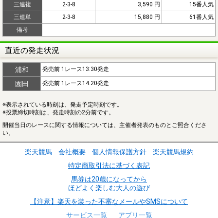
三連複
2-3-8
3,590 円
15番人気
三連単
2-3-8
15,880 円
61番人気
備考
直近の発走状況
浦和
発売前 1レース13:30発走
園田
発売前 1レース14:20発走
※表示されている時刻は、発走予定時刻です。
※投票締切時刻は、発走時刻の2分前です。
開催当日のレースに関する情報については、主催者発表のものとご照合くださ
い。
楽天競馬
会社概要
個人情報保護方針
楽天競馬規約
特定商取引法に基づく表記
馬券は20歳になってから
ほどよく楽しむ大人の遊び
【注意】楽天を装った不審なメールやSMSについて
サービス一覧
アプリ一覧