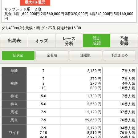
最大3％還元
サラブレッド系 ２歳
賞金
1着1,600,000円 2着560,000円 3着320,000円 4着240,000円 5着160,000
円
ダ1,400m(外) 天候：晴 ダ：不良 発走時刻16:30
競走
レース
予想
出馬表
オッズ
成績
分析
登録
払戻金
全着順
通過順
予想まとめ
単勝
7
2,150 円
7番人気
7
370 円
7番人気
複勝
9
270 円
4番人気
10
800 円
10番人気
枠複
5-6
1,730 円
7番人気
枠単
5-6
3,560 円
16番人気
馬複
7-9
12,190 円
37番人気
馬単
7-9
29,660 円
76番人気
7-9
3,170 円
34番人気
ワイド
7-10
8,510 円
76番人気
9-10
4,970 円
55番人気