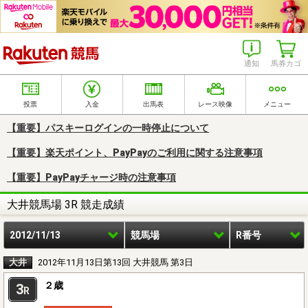
楽天競馬
通知
馬券カゴ
投票
入金
出馬表
レース映像
メニュー
【重要】パスキーログインの一時停止について
【重要】楽天ポイント、PayPayのご利用に関する注意事項
【重要】PayPayチャージ時の注意事項
大井競馬場 3R 競走成績
2012/11/13
競馬場
R番号
大井
2012年11月13日第13回 大井競馬 第3日
２歳
3
R