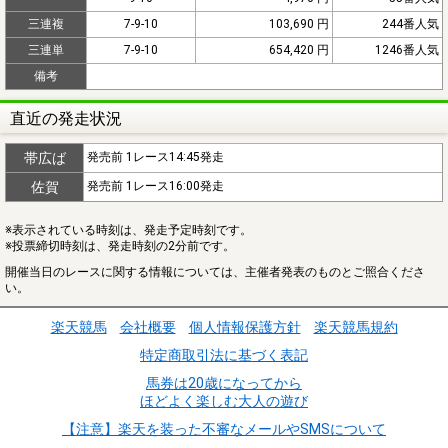
三連複
7-9-10
103,690 円
244番人気
三連単
7-9-10
654,420 円
1246番人気
備考
直近の発走状況
帯広ば
発売前 1レース14:45発走
佐賀
発売前 1レース16:00発走
※表示されている時刻は、発走予定時刻です。
※投票締切時刻は、発走時刻の2分前です。
開催当日のレースに関する情報については、主催者発表のものとご照合くださ
い。
楽天競馬
会社概要
個人情報保護方針
楽天競馬規約
特定商取引法に基づく表記
馬券は20歳になってから
ほどよく楽しむ大人の遊び
【注意】楽天を装った不審なメールやSMSについて