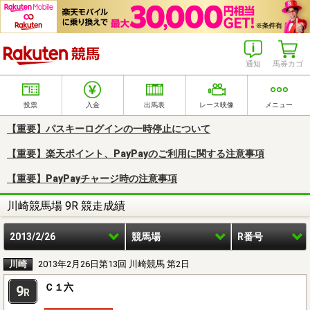
楽天競馬
通知
馬券カゴ
投票
入金
出馬表
レース映像
メニュー
【重要】パスキーログインの一時停止について
【重要】楽天ポイント、PayPayのご利用に関する注意事項
【重要】PayPayチャージ時の注意事項
川崎競馬場 9R 競走成績
2013/2/26
競馬場
R番号
川崎
2013年2月26日第13回 川崎競馬 第2日
Ｃ１六
9
R