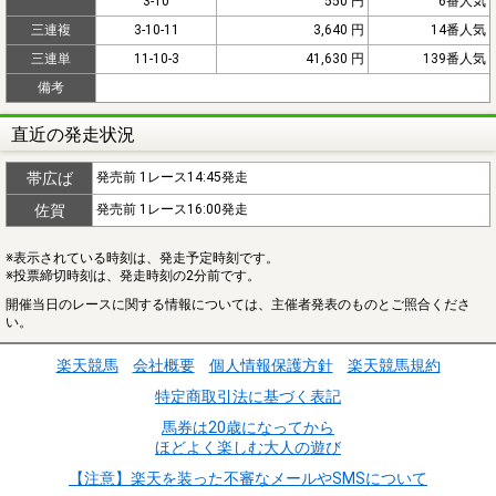
3-10
550 円
6番人気
三連複
3-10-11
3,640 円
14番人気
三連単
11-10-3
41,630 円
139番人気
備考
直近の発走状況
帯広ば
発売前 1レース14:45発走
佐賀
発売前 1レース16:00発走
※表示されている時刻は、発走予定時刻です。
※投票締切時刻は、発走時刻の2分前です。
開催当日のレースに関する情報については、主催者発表のものとご照合くださ
い。
楽天競馬
会社概要
個人情報保護方針
楽天競馬規約
特定商取引法に基づく表記
馬券は20歳になってから
ほどよく楽しむ大人の遊び
【注意】楽天を装った不審なメールやSMSについて