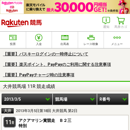
楽天競馬
通知
馬券カゴ
投票
入金
出馬表
レース映像
メニュー
【重要】パスキーログインの一時停止について
【重要】楽天ポイント、PayPayのご利用に関する注意事項
【重要】PayPayチャージ時の注意事項
大井競馬場 11R 競走成績
2013/3/5
競馬場
R番号
大井
2013年3月5日第18回 大井競馬 第2日
アクアマリン賞競走 Ｂ２三
11
R
特別