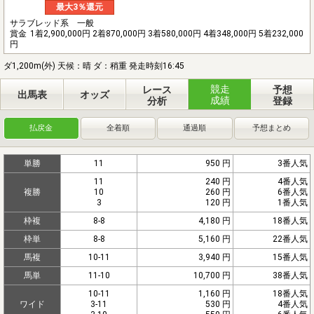
最大3％還元
サラブレッド系 一般
賞金
1着2,900,000円 2着870,000円 3着580,000円 4着348,000円 5着232,000
円
ダ1,200m(外) 天候：晴 ダ：稍重 発走時刻16:45
競走
レース
予想
出馬表
オッズ
成績
分析
登録
払戻金
全着順
通過順
予想まとめ
単勝
11
950 円
3番人気
11
240 円
4番人気
複勝
10
260 円
6番人気
3
120 円
1番人気
枠複
8-8
4,180 円
18番人気
枠単
8-8
5,160 円
22番人気
馬複
10-11
3,940 円
15番人気
馬単
11-10
10,700 円
38番人気
10-11
1,160 円
18番人気
ワイド
3-11
530 円
4番人気