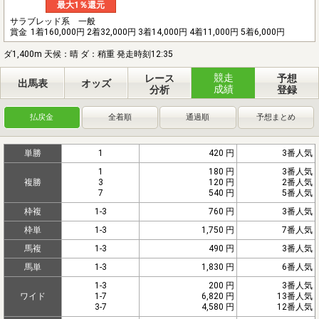
最大1％還元
サラブレッド系 一般
賞金
1着160,000円 2着32,000円 3着14,000円 4着11,000円 5着6,000円
ダ1,400m 天候：晴 ダ：稍重 発走時刻12:35
競走
レース
予想
出馬表
オッズ
成績
分析
登録
払戻金
全着順
通過順
予想まとめ
単勝
1
420 円
3番人気
1
180 円
3番人気
複勝
3
120 円
2番人気
7
540 円
5番人気
枠複
1-3
760 円
3番人気
枠単
1-3
1,750 円
7番人気
馬複
1-3
490 円
3番人気
馬単
1-3
1,830 円
6番人気
1-3
200 円
3番人気
ワイド
1-7
6,820 円
13番人気
3-7
4,580 円
12番人気