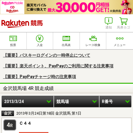
楽天競馬
通知
馬券カゴ
投票
入金
出馬表
レース映像
メニュー
【重要】パスキーログインの一時停止について
【重要】楽天ポイント、PayPayのご利用に関する注意事項
【重要】PayPayチャージ時の注意事項
金沢競馬場 4R 競走成績
2013/3/24
競馬場
R番号
金沢
2013年3月24日第18回 金沢競馬 第1日
Ｃ４４
4
R