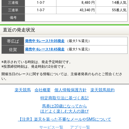
三連複
1-3-7
8,480 円
14番人気
三連単
1-3-7
43,340 円
55番人気
備考
直近の発走状況
帯広ば
発売中 9レース19:05発走
（最大1％還元）
佐賀
発売中 6レース18:45発走
（最大1％還元）
※表示されている時刻は、発走予定時刻です。
※投票締切時刻は、発走時刻の2分前です。
開催当日のレースに関する情報については、主催者発表のものとご照合くださ
い。
楽天競馬
会社概要
個人情報保護方針
楽天競馬規約
特定商取引法に基づく表記
馬券は20歳になってから
ほどよく楽しむ大人の遊び
【注意】楽天を装った不審なメールやSMSについて
サービス一覧
アプリ一覧