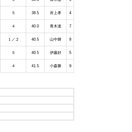
５
38.5
井上孝
4
４
40.0
青木達
7
１／２
40.5
山中輝
8
５
40.5
伊藤好
5
４
41.5
小森勝
9