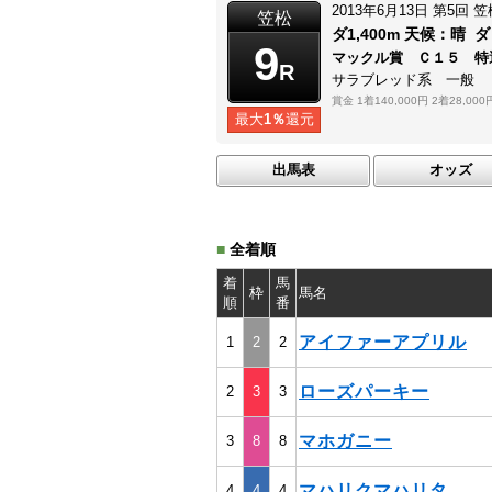
2013年6月13日
第5回
笠
笠松
ダ1,400m
天候：
晴
ダ
9
マックル賞 Ｃ１５ 特
R
サラブレッド系 一般
賞金
1着140,000円
2着28,000
最大
1％
還元
出馬表
オッズ
■
全着順
着
馬
枠
馬名
順
番
アイファーアプリル
1
2
2
ローズパーキー
2
3
3
マホガニー
3
8
8
マハリクマハリタ
4
4
4