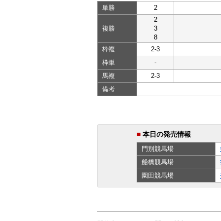
単勝
2
2
複勝
3
8
枠複
2-3
枠単
-
馬複
2-3
備考
■
本日の発売情報
門別
競馬場
船橋
競馬場
園田
競馬場