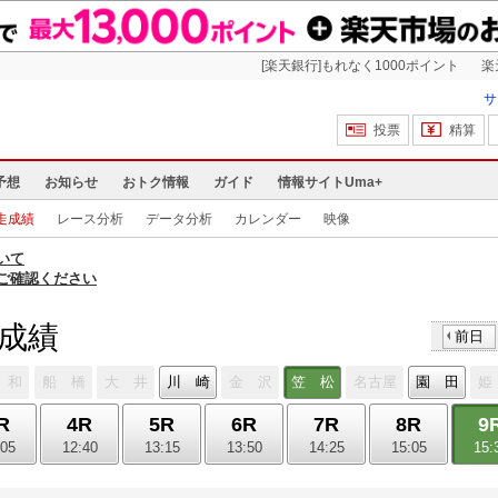
[楽天銀行]もれなく1000ポイント
楽
サ
投票
精算
予想
お知らせ
おトク情報
ガイド
情報サイトUma+
走成績
レース分析
データ分析
カレンダー
映像
いて
ご確認ください
走成績
前日
 和
船 橋
大 井
川 崎
金 沢
笠 松
名古屋
園 田
姫
R
4R
5R
6R
7R
8R
9
:05
12:40
13:15
13:50
14:25
15:05
15: