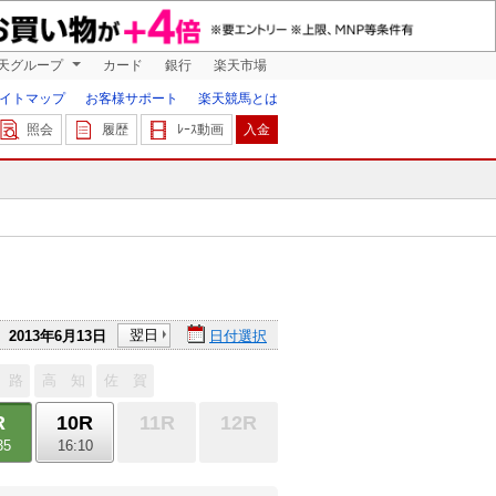
天グループ
カード
銀行
楽天市場
イトマップ
お客様サポート
楽天競馬とは
照会
履歴
ﾚｰｽ動画
入金
翌日
2013年6月13日
日付選択
 路
高 知
佐 賀
R
10R
11R
12R
35
16:10