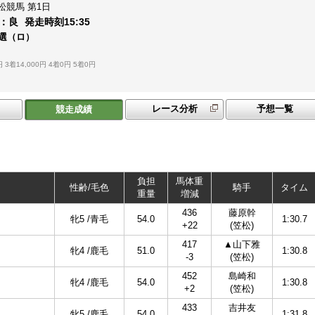
松競馬
第1日
：
良
発走時刻
15:35
選（ロ）
円
3着14,000円
4着0円
5着0円
レース分析
予想一覧
競走成績
負担
馬体重
性齢/毛色
騎手
タイム
重量
増減
436
藤原幹
牝5 /青毛
54.0
1:30.7
+22
(笠松)
417
▲山下雅
牝4 /鹿毛
51.0
1:30.8
-3
(笠松)
452
島崎和
牝4 /鹿毛
54.0
1:30.8
+2
(笠松)
433
吉井友
牝5 /鹿毛
54.0
1:31.8