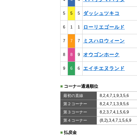
ダッシュツキコ
5
5
5
ローリエゴールド
6
1
1
ミスハロウィーン
7
7
7
オウゴンホーク
8
8
9
エイチエヌランド
9
6
6
■
コーナー通過順位
最初の直線
8,2,4,7,1,9,3,5,6
第２コーナー
8,2,4,7,1,3,9,5,6
第３コーナー
8,2,3,7,4,1,5,6,9
第４コーナー
(8,2),3,4,7,1,5,6,9
■
払戻金