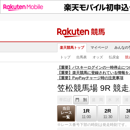
楽天競馬トップ
マイページ
みんなの
トップ
出馬表
オッズ
払戻金
競
【重要】パスキーログインの一時停止につ
【重要】楽天競馬に登録されている情報を
【重要】PayPayチャージ時の注意事項
笠松競馬場 9R 競
帯広ば
門 別
盛 岡
水 沢
浦
当日
1R
2R
3
レース
11:00
11:30
12
一覧
※レース番号下部の時刻は発走時刻です。