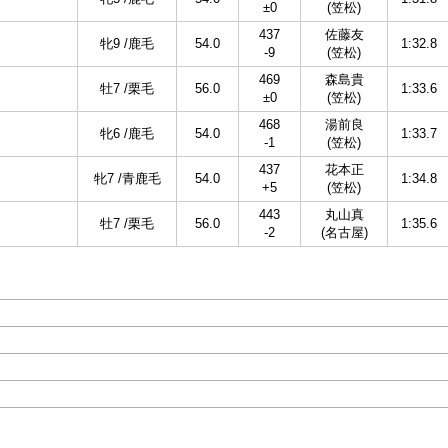
±0
(笠松)
437
佐藤友
牝9 /鹿毛
54.0
1:32.8
-9
(笠松)
469
森島貴
牡7 /栗毛
56.0
1:33.6
±0
(笠松)
468
湯前良
牝6 /鹿毛
54.0
1:33.7
-1
(笠松)
437
花本正
牝7 /青鹿毛
54.0
1:34.8
+5
(笠松)
443
丸山真
牡7 /栗毛
56.0
1:35.6
-2
(名古屋)