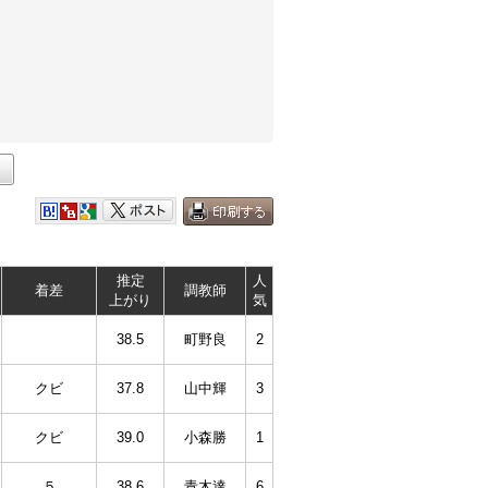
推定
人
着差
調教師
上がり
気
38.5
町野良
2
クビ
37.8
山中輝
3
クビ
39.0
小森勝
1
５
38.6
青木達
6