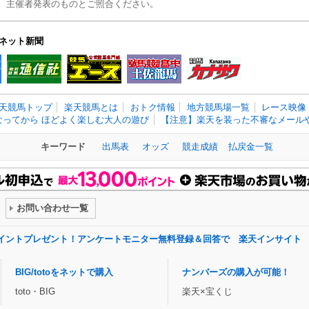
、主催者発表のものとご照合ください。
ネット新聞
天競馬トップ
楽天競馬とは
おトク情報
地方競馬場一覧
レース映像
なってから ほどよく楽しむ大人の遊び
【注意】楽天を装った不審なメールや
キーワード
出馬表
オッズ
競走成績
払戻金一覧
お問い合わせ一覧
ポイントプレゼント！アンケートモニター無料登録＆回答で 楽天インサイト
BIG/totoをネットで購入
ナンバーズの購入が可能！
toto・BIG
楽天×宝くじ